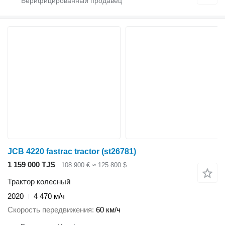
JCB 4220 fastrac tractor (st26781)
1 159 000 TJS
108 900 €
≈ 125 800 $
Трактор колесный
2020
4 470 м/ч
Скорость передвижения
60 км/ч