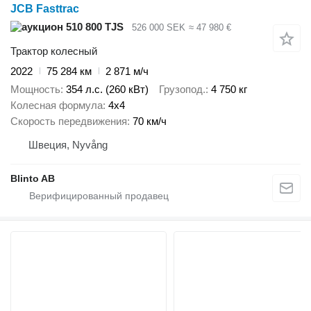
JCB Fasttrac
510 800 TJS
526 000 SEK
≈ 47 980 €
Трактор колесный
2022
75 284 км
2 871 м/ч
Мощность
354 л.с. (260 кВт)
Грузопод.
4 750 кг
Колесная формула
4x4
Скорость передвижения
70 км/ч
Швеция, Nyvång
Blinto AB