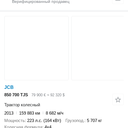
JCB
850 700 TJS
79 900 €
≈ 92 320 $
Трактор колесный
2013
159 883 км
8 682 м/ч
Мощность
223 л.с. (164 кВт)
Грузопод.
5 707 кг
Колесная формула
4x4