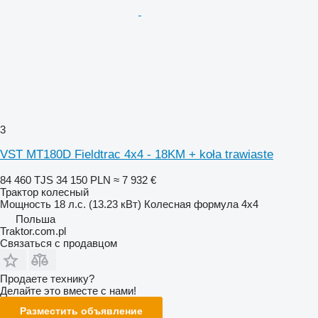
3
VST MT180D Fieldtrac 4x4 - 18KM + koła trawiaste
84 460 TJS
34 150 PLN
≈ 7 932 €
Трактор колесный
Мощность
18 л.с. (13.23 кВт)
Колесная формула
4x4
Польша
Traktor.com.pl
Связаться с продавцом
Продаете технику?
Делайте это вместе с нами!
Разместить объявление