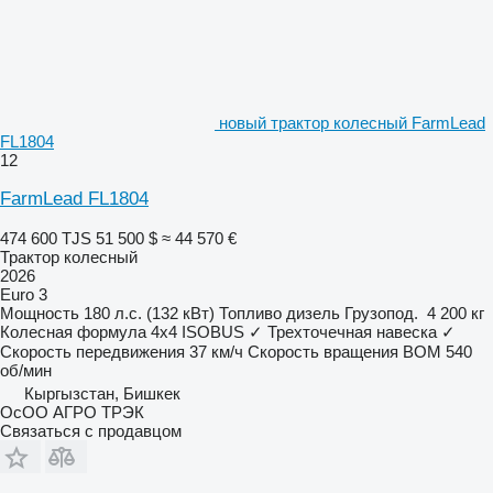
новый трактор колесный FarmLead
FL1804
12
FarmLead FL1804
474 600 TJS
51 500 $
≈ 44 570 €
Трактор колесный
2026
Euro 3
Мощность
180 л.с. (132 кВт)
Топливо
дизель
Грузопод.
4 200 кг
Колесная формула
4x4
ISOBUS
✓
Трехточечная навеска
✓
Скорость передвижения
37 км/ч
Скорость вращения ВОМ
540
об/мин
Кыргызстан, Бишкек
ОсОО АГРО ТРЭК
Связаться с продавцом