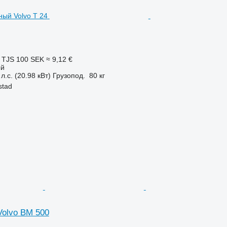
 TJS
100 SEK
≈ 9,12 €
ый
л.с. (20.98 кВт)
Грузопод.
80 кг
stad
 Volvo BM 500