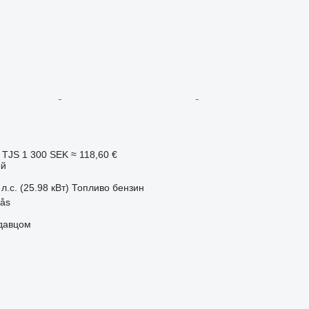
 TJS
1 300 SEK
≈ 118,60 €
ый
л.с. (25.98 кВт)
Топливо
бензин
pås
одавцом