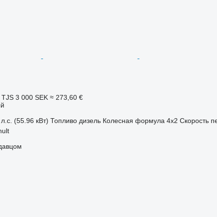
 TJS
3 000 SEK
≈ 273,60 €
ый
л.с. (55.96 кВт)
Топливо
дизель
Колесная формула
4x2
Скорость п
ult
одавцом