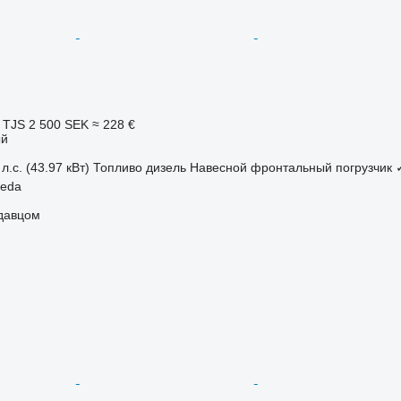
 TJS
2 500 SEK
≈ 228 €
ый
л.с. (43.97 кВт)
Топливо
дизель
Навесной фронтальный погрузчик
eda
одавцом