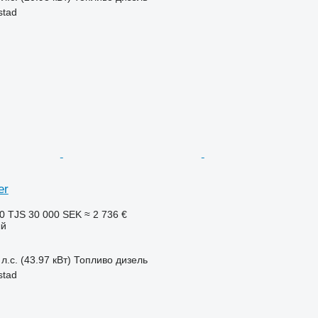
stad
er
0 TJS
30 000 SEK
≈ 2 736 €
ый
л.с. (43.97 кВт)
Топливо
дизель
stad