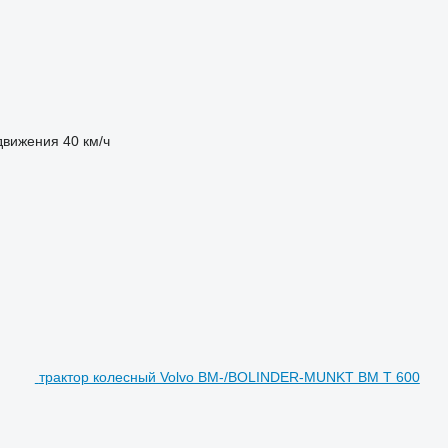
движения
40 км/ч
трактор колесный Volvo BM-/BOLINDER-MUNKT BM T 600