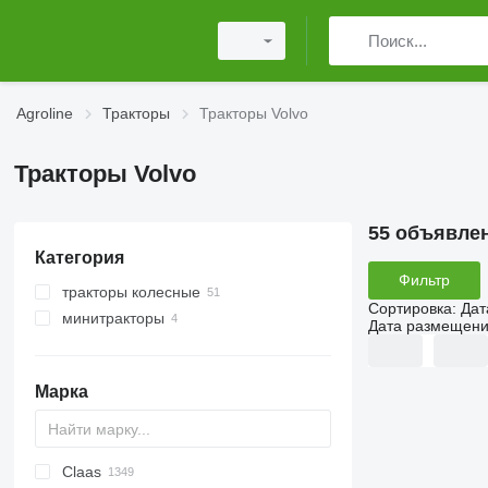
Agroline
Тракторы
Тракторы Volvo
Тракторы Volvo
55 объявле
Категория
Фильтр
тракторы колесные
Сортировка
:
Дат
минитракторы
Дата размещен
Марка
Claas
Challenger
TTR
584
2505
CK
310
775
CH
CFG