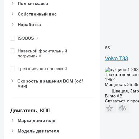
5820
6475
Полная масса
6090
6480
Собственный вес
6100
6485
Наработка
6105
6490
6110 B
6495
ISOBUS
6110 M
6499
6110 R
6713
65
Навесной фронтальный
6115
6715
погрузчик
Volvo T33
6120
6716
Трехточечная навеска
1 263
6125 M
7475
Трактор колесн
6125 R
7480
1952
Скорость вращения ВОМ (об/
Мощность
35.35 
6130
7616
мин)
Швеция, Jär
6135
7618
Blinto AB
6140
7619
Связаться с пр
6145
7620
Двигатель, КПП
6150 M
7624
Марка двигателя
6150 R
7626
6155
7716
Модель двигателя
6170
7718