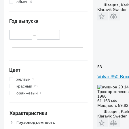
4430
5435
обмен
Швеция, Karl
4520
5445
Klaravik Sweden
4650
5455
5050 E
5460
Год выпуска
5055 E
5465
5058 E
5610
–
5067 E
5611
5070 M
5710
5075
5711
5080
5713
53
5085 M
6140
Цвет
Volvo 350 Box
5090
6180
желтый
5100
6190
красный
29 14
5105 GN
6260
Трактор колесн
оранжевый
1966
5115
6270
61 163 м/ч
5210
6290
Мощность
59.82 
5615
6455
Швеция, Karl
Характеристики
Klaravik Sweden
5620
6460
Грузоподъемность
5720
6465