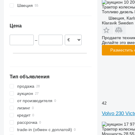
10 20
Нидерланды
CVX
2520
362
TVT
Швеция
Трактор колесн
Топливо
дизель
Латвия
Farmall
2650
375
Швеция, Karl
Бельгия
International
2850
390
Klaravik Sweden
Цена
Финляндия
JX
3025
399
Германия
Luxxum
3036 E
550
Продаете техни
–
MX
3038 E
575
Делайте это вме
MXM
3040
590
Разместить
MXU
3045 R
675
Magnum
3046 R
690
Maxxum
3050
698
Тип объявления
Optum
3140
3060
Puma
3320
3080
продажа
Quadtrac
3340
3085
аукцион
Quantum
3350
3640
от производителя
42
STX
3640
4235
лизинг
Volvo 230 Vict
Steiger
3720
4255
кредит
Vestrum
4052 R
4345
рассрочка
17 97
4066
4708
Трактор колесн
trade-in (обмен с доплатой)
Мощность
28.55 