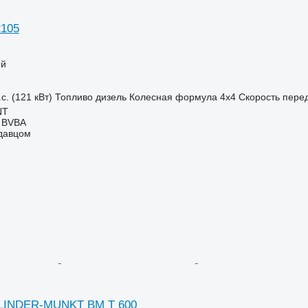
2105
ый
с. (121 кВт)
Топливо
дизель
Колесная формула
4x4
Скорость пере
NT
 BVBA
одавцом
OLINDER-MUNKT BM T 600