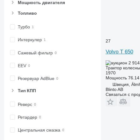
Мощность двигателя
6175
7719
6190
7720
Топливо
6195 M
7722
Турбо
6195 R
7724
6200
7726
Интеркулер
27
6210
8220
6215
8240
Volvo T 650
Сажевый фильтр
6220
8250
2 914
6230
8650
EEV
Трактор колесн
1970
6250
8660
Мощность
76.14 
Резервуар AdBlue
6300
8670
Швеция, Älmh
6310
8690
Blinto AB
Тип КПП
Связаться с пр
6320
8727
6330
8732
Реверс
6410
8737
Ретардер
6430 Premium
8740
6510
Центральная смазка
6520