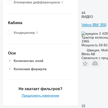
6530
Блокировка дифференциала
6600
6610
44
ВИДЕО
6620
Кабина
6630
Volvo BM 350
6800
Кондиционер
2 428
6810
Трактор колесн
6820
1965
Мощность
59.82 
6830
Швеция, Moh
6900
Оси
Blinto AB
Связаться с пр
6910
Количество осей
6920
Колесная формула
6930
7200
7215 R
7230 R
Не хватает фильтров?
7250
Предложить изменение
7260 R
7270 R
15