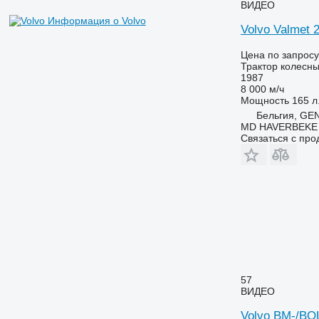
ВИДЕО
7280 R
Информация о Volvo
7290 R
Volvo Valmet 
7310 R
Цена по запросу
7430
Трактор колесн
7600
1987
8 000 м/ч
7700
Мощность
165 л.
7710
Бельгия, GE
7720
MD HAVERBEKE
Связаться с пр
7730
7800
7810
7820
7830
7920
7930
8100
57
8200
ВИДЕО
8220
8230
Volvo BM-/B