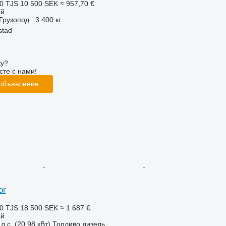
0 TJS
10 500 SEK
≈ 957,70 €
ый
Грузопод.
3 400 кг
stad
ку?
сте с нами!
 объявление
or
0 TJS
18 500 SEK
≈ 1 687 €
ый
л.с. (20.98 кВт)
Топливо
дизель