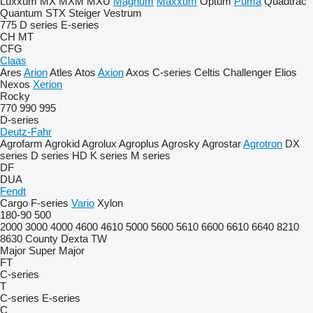
Luxxum
MX
MXM
MXU
Magnum
Maxxum
Optum
Puma
Quadtrac
Quantum
STX
Steiger
Vestrum
775
D series
E-series
CH
MT
CFG
Claas
Ares
Arion
Atles
Atos
Axion
Axos
C-series
Celtis
Challenger
Elios
Nexos
Xerion
Rocky
770
990
995
D-series
Deutz-Fahr
Agrofarm
Agrokid
Agrolux
Agroplus
Agrosky
Agrostar
Agrotron
DX
series
D series
HD
K series
M series
DF
DUA
Fendt
Cargo
F-series
Vario
Xylon
180-90
500
2000
3000
4000
4600
4610
5000
5600
5610
6600
6610
6640
8210
8630
County
Dexta
TW
Major
Super Major
FT
C-series
T
C-series
E-series
C