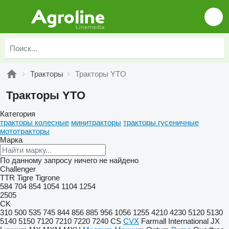
Тракторы
Тракторы YTO
Тракторы YTO
Категория
тракторы колесные
минитракторы
тракторы гусеничные
мототракторы
Марка
По данному запросу ничего не найдено
Challenger
TTR
Tigre
Tigrone
584
704
854
1054
1104
1254
2505
CK
310
500
535
745
844
856
885
956
1056
1255
4210
4230
5120
5130
5140
5150
7120
7210
7220
7240
CS
CVX
Farmall
International
JX