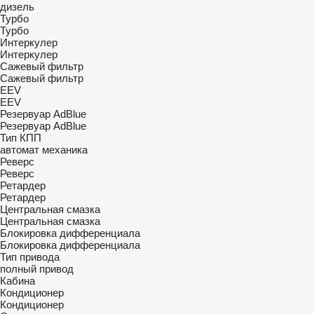
дизель
Турбо
Турбо
Интеркулер
Интеркулер
Сажевый фильтр
Сажевый фильтр
EEV
EEV
Резервуар AdBlue
Резервуар AdBlue
Тип КПП
автомат
механика
Реверс
Реверс
Ретардер
Ретардер
Центральная смазка
Центральная смазка
Блокировка дифференциала
Блокировка дифференциала
Тип привода
полный привод
Кабина
Кондиционер
Кондиционер