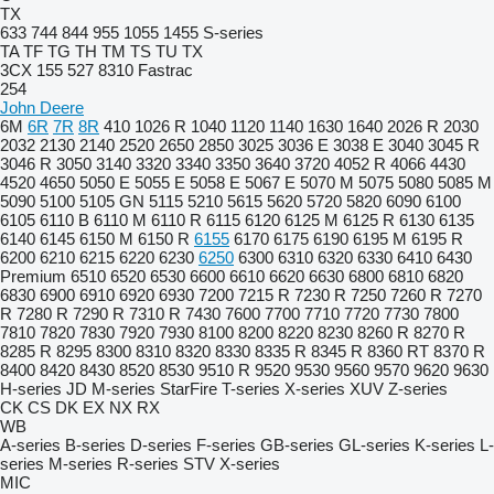
TX
633
744
844
955
1055
1455
S-series
TA
TF
TG
TH
TM
TS
TU
TX
3CX
155
527
8310
Fastrac
254
John Deere
6M
6R
7R
8R
410
1026 R
1040
1120
1140
1630
1640
2026 R
2030
2032
2130
2140
2520
2650
2850
3025
3036 E
3038 E
3040
3045 R
3046 R
3050
3140
3320
3340
3350
3640
3720
4052 R
4066
4430
4520
4650
5050 E
5055 E
5058 E
5067 E
5070 M
5075
5080
5085 M
5090
5100
5105 GN
5115
5210
5615
5620
5720
5820
6090
6100
6105
6110 B
6110 M
6110 R
6115
6120
6125 M
6125 R
6130
6135
6140
6145
6150 M
6150 R
6155
6170
6175
6190
6195 M
6195 R
6200
6210
6215
6220
6230
6250
6300
6310
6320
6330
6410
6430
Premium
6510
6520
6530
6600
6610
6620
6630
6800
6810
6820
6830
6900
6910
6920
6930
7200
7215 R
7230 R
7250
7260 R
7270
R
7280 R
7290 R
7310 R
7430
7600
7700
7710
7720
7730
7800
7810
7820
7830
7920
7930
8100
8200
8220
8230
8260 R
8270 R
8285 R
8295
8300
8310
8320
8330
8335 R
8345 R
8360 RT
8370 R
8400
8420
8430
8520
8530
9510 R
9520
9530
9560
9570
9620
9630
H-series
JD
M-series
StarFire
T-series
X-series
XUV
Z-series
CK
CS
DK
EX
NX
RX
WB
A-series
B-series
D-series
F-series
GB-series
GL-series
K-series
L-
series
M-series
R-series
STV
X-series
MIC