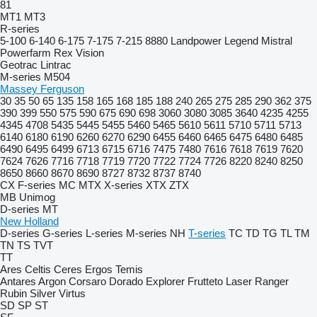
81
MT1
MT3
R-series
5-100
6-140
6-175
7-175
7-215
8880
Landpower
Legend
Mistral
Powerfarm
Rex
Vision
Geotrac
Lintrac
M-series
M504
Massey Ferguson
30
35
50
65
135
158
165
168
185
188
240
265
275
285
290
362
375
390
399
550
575
590
675
690
698
3060
3080
3085
3640
4235
4255
4345
4708
5435
5445
5455
5460
5465
5610
5611
5710
5711
5713
6140
6180
6190
6260
6270
6290
6455
6460
6465
6475
6480
6485
6490
6495
6499
6713
6715
6716
7475
7480
7616
7618
7619
7620
7624
7626
7716
7718
7719
7720
7722
7724
7726
8220
8240
8250
8650
8660
8670
8690
8727
8732
8737
8740
CX
F-series
MC
MTX
X-series
XTX
ZTX
MB
Unimog
D-series
MT
New Holland
D-series
G-series
L-series
M-series
NH
T-series
TC
TD
TG
TL
TM
TN
TS
TVT
TT
Ares
Celtis
Ceres
Ergos
Temis
Antares
Argon
Corsaro
Dorado
Explorer
Frutteto
Laser
Ranger
Rubin
Silver
Virtus
SD
SP
ST