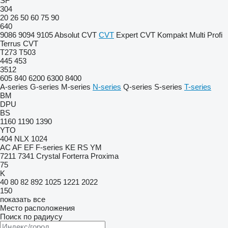
SF
304
20
26
50
60
75
90
640
9086
9094
9105
Absolut CVT
CVT
Expert CVT
Kompakt
Multi
Profi
Terrus CVT
T273
T503
445
453
3512
605
840
6200
6300
8400
A-series
G-series
M-series
N-series
Q-series
S-series
T-series
BM
DPU
BS
1160
1190
1390
YTO
404
NLX 1024
AC
AF
EF
F-series
KE
RS
YM
7211
7341
Crystal
Forterra
Proxima
75
K
40
80
82
892
1025
1221
2022
150
показать все
Место расположения
Поиск по радиусу