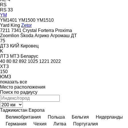
RS
RS 33
YM
YM1401
YM1500
YM1510
Yard King
Zetor
7211
7341
Crystal
Forterra
Proxima
Zoomlion
Škoda
Агрико
Агромаш
ДТ
75
ДТЗ
КИЙ
Кировец
K
ЛТЗ
МТЗ Беларус
40
80
82
892
1025
1221
2022
ХТЗ
150
ЮМЗ
показать все
Место расположения
Поиск по радиусу
Таджикистан
Европа
Великобритания
Польша
Бельгия
Нидерланды
Германия
Чехия
Литва
Португалия