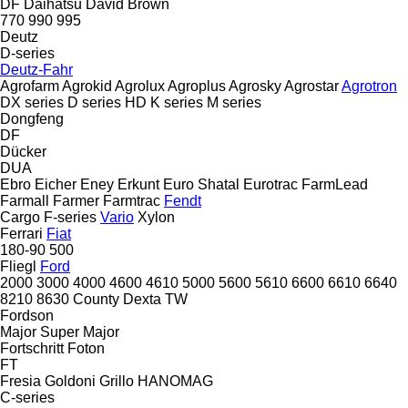
DF
Daihatsu
David Brown
770
990
995
Deutz
D-series
Deutz-Fahr
Agrofarm
Agrokid
Agrolux
Agroplus
Agrosky
Agrostar
Agrotron
DX series
D series
HD
K series
M series
Dongfeng
DF
Dücker
DUA
Ebro
Eicher
Eney
Erkunt
Euro Shatal
Eurotrac
FarmLead
Farmall
Farmer
Farmtrac
Fendt
Cargo
F-series
Vario
Xylon
Ferrari
Fiat
180-90
500
Fliegl
Ford
2000
3000
4000
4600
4610
5000
5600
5610
6600
6610
6640
8210
8630
County
Dexta
TW
Fordson
Major
Super Major
Fortschritt
Foton
FT
Fresia
Goldoni
Grillo
HANOMAG
C-series