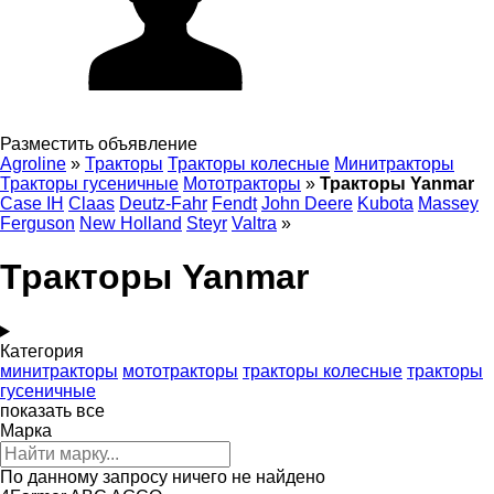
Разместить объявление
Agroline
»
Тракторы
Тракторы колесные
Минитракторы
Тракторы гусеничные
Мототракторы
»
Тракторы Yanmar
Case IH
Claas
Deutz-Fahr
Fendt
John Deere
Kubota
Massey
Ferguson
New Holland
Steyr
Valtra
»
Тракторы Yanmar
Категория
минитракторы
мототракторы
тракторы колесные
тракторы
гусеничные
показать все
Марка
По данному запросу ничего не найдено