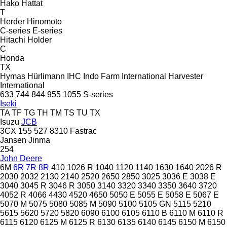
Hako
Hattat
T
Herder
Hinomoto
C-series
E-series
Hitachi
Holder
C
Honda
TX
Hymas
Hürlimann
IHC
Indo Farm
International Harvester
International
633
744
844
955
1055
S-series
Iseki
TA
TF
TG
TH
TM
TS
TU
TX
Isuzu
JCB
3CX
155
527
8310
Fastrac
Jansen
Jinma
254
John Deere
6M
6R
7R
8R
410
1026 R
1040
1120
1140
1630
1640
2026 R
2030
2032
2130
2140
2520
2650
2850
3025
3036 E
3038 E
3040
3045 R
3046 R
3050
3140
3320
3340
3350
3640
3720
4052 R
4066
4430
4520
4650
5050 E
5055 E
5058 E
5067 E
5070 M
5075
5080
5085 M
5090
5100
5105 GN
5115
5210
5615
5620
5720
5820
6090
6100
6105
6110 B
6110 M
6110 R
6115
6120
6125 M
6125 R
6130
6135
6140
6145
6150 M
6150