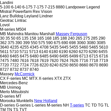
Landini
5-100
6-140
6-175
7-175
7-215
8880
Landpower
Legend
Mistral
Powerfarm
Rex
Vision
Lanz Bulldog
Leyland
Lindner
Geotrac
Lintrac
Lovol
M-series
M504
MB
Mahindra
Manitou
Marshall
Massey Ferguson
30
35
50
65
135
158
165
168
185
188
240
265
275
285
290
362
375
390
399
550
575
590
675
690
698
3060
3080
3085
3640
4235
4255
4345
4708
5435
5445
5455
5460
5465
5610
5611
5710
5711
5713
6140
6180
6190
6260
6270
6290
6455
6460
6465
6475
6480
6485
6490
6495
6499
6713
6715
6716
7475
7480
7616
7618
7619
7620
7624
7626
7716
7718
7719
7720
7722
7724
7726
8220
8240
8250
8650
8660
8670
8690
8727
8732
8737
8740
Massey
McCormick
CX
F-series
MC
MTX
X-series
XTX
ZTX
Mercedes-Benz
MB
Unimog
Merlo
Mitsubishi
D-series
MT
Morooka
Munktells
New Holland
D-series
G-series
L-series
M-series
NH
T-series
TC
TD
TG
TL
TM
TN
TS
TVT