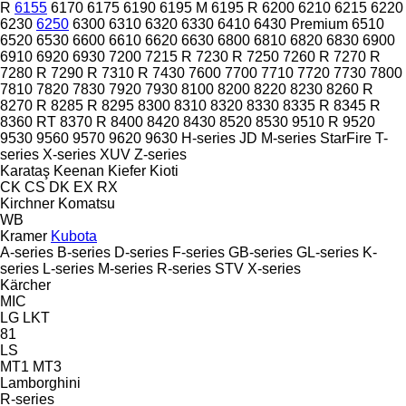
R
6155
6170
6175
6190
6195 M
6195 R
6200
6210
6215
6220
6230
6250
6300
6310
6320
6330
6410
6430 Premium
6510
6520
6530
6600
6610
6620
6630
6800
6810
6820
6830
6900
6910
6920
6930
7200
7215 R
7230 R
7250
7260 R
7270 R
7280 R
7290 R
7310 R
7430
7600
7700
7710
7720
7730
7800
7810
7820
7830
7920
7930
8100
8200
8220
8230
8260 R
8270 R
8285 R
8295
8300
8310
8320
8330
8335 R
8345 R
8360 RT
8370 R
8400
8420
8430
8520
8530
9510 R
9520
9530
9560
9570
9620
9630
H-series
JD
M-series
StarFire
T-
series
X-series
XUV
Z-series
Karataş
Keenan
Kiefer
Kioti
CK
CS
DK
EX
RX
Kirchner
Komatsu
WB
Kramer
Kubota
A-series
B-series
D-series
F-series
GB-series
GL-series
K-
series
L-series
M-series
R-series
STV
X-series
Kärcher
MIC
LG
LKT
81
LS
MT1
MT3
Lamborghini
R-series