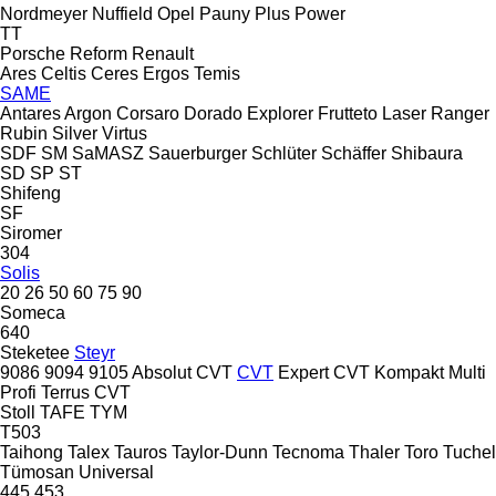
Nordmeyer
Nuffield
Opel
Pauny
Plus Power
TT
Porsche
Reform
Renault
Ares
Celtis
Ceres
Ergos
Temis
SAME
Antares
Argon
Corsaro
Dorado
Explorer
Frutteto
Laser
Ranger
Rubin
Silver
Virtus
SDF
SM
SaMASZ
Sauerburger
Schlüter
Schäffer
Shibaura
SD
SP
ST
Shifeng
SF
Siromer
304
Solis
20
26
50
60
75
90
Someca
640
Steketee
Steyr
9086
9094
9105
Absolut CVT
CVT
Expert CVT
Kompakt
Multi
Profi
Terrus CVT
Stoll
TAFE
TYM
T503
Taihong
Talex
Tauros
Taylor-Dunn
Tecnoma
Thaler
Toro
Tuchel
Tümosan
Universal
445
453