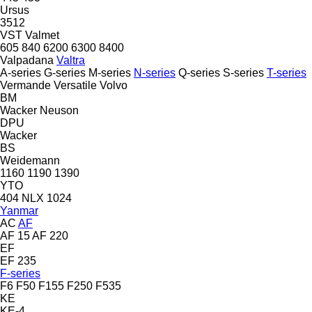
Ursus
3512
VST
Valmet
605
840
6200
6300
8400
Valpadana
Valtra
A-series
G-series
M-series
N-series
Q-series
S-series
T-series
Vermande
Versatile
Volvo
BM
Wacker Neuson
DPU
Wacker
BS
Weidemann
1160
1190
1390
YTO
404
NLX 1024
Yanmar
AC
AF
AF 15
AF 220
EF
EF 235
F-series
F6
F50
F155
F250
F535
KE
KE-4