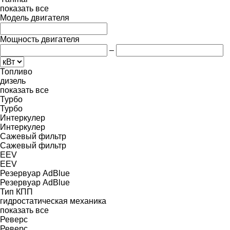
показать все
Модель двигателя
Мощность двигателя
–
Топливо
дизель
показать все
Турбо
Турбо
Интеркулер
Интеркулер
Сажевый фильтр
Сажевый фильтр
EEV
EEV
Резервуар AdBlue
Резервуар AdBlue
Тип КПП
гидростатическая
механика
показать все
Реверс
Реверс