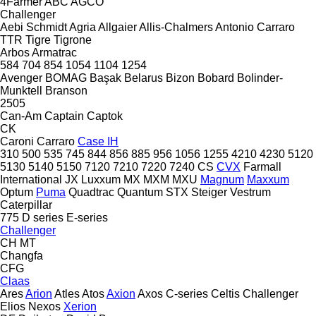
4Farmer
ABC
AGCO
Challenger
Aebi Schmidt
Agria
Allgaier
Allis-Chalmers
Antonio Carraro
TTR
Tigre
Tigrone
Arbos
Armatrac
584
704
854
1054
1104
1254
Avenger
BOMAG
Başak
Belarus
Bizon
Bobard
Bolinder-
Munktell
Branson
2505
Can-Am
Captain
Captok
CK
Caroni
Carraro
Case IH
310
500
535
745
844
856
885
956
1056
1255
4210
4230
5120
5130
5140
5150
7120
7210
7220
7240
CS
CVX
Farmall
International
JX
Luxxum
MX
MXM
MXU
Magnum
Maxxum
Optum
Puma
Quadtrac
Quantum
STX
Steiger
Vestrum
Caterpillar
775
D series
E-series
Challenger
CH
MT
Changfa
CFG
Claas
Ares
Arion
Atles
Atos
Axion
Axos
C-series
Celtis
Challenger
Elios
Nexos
Xerion