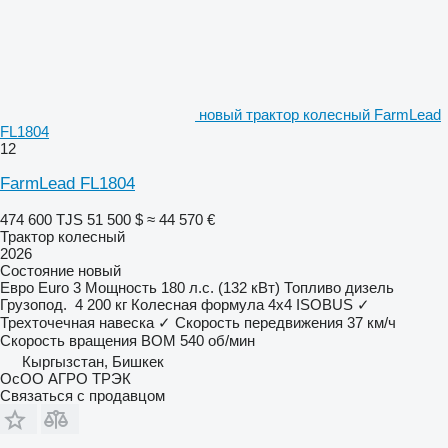
новый трактор колесный FarmLead
FL1804
12
FarmLead FL1804
474 600 TJS
51 500 $
≈ 44 570 €
Трактор колесный
2026
Состояние
новый
Евро
Euro 3
Мощность
180 л.с. (132 кВт)
Топливо
дизель
Грузопод.
4 200 кг
Колесная формула
4x4
ISOBUS
✓
Трехточечная навеска
✓
Скорость передвижения
37 км/ч
Скорость вращения ВОМ
540 об/мин
Кыргызстан, Бишкек
ОсОО АГРО ТРЭК
Связаться с продавцом