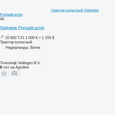
трактор колесный Steketee
Portaaltractor
40
Steketee Portaaltractor
10 650 TJS
1 000 €
≈ 1 155 $
Трактор колесный
Нидерланды, Borne
Troostwijk Veilingen B.V.
8
лет на Agroline