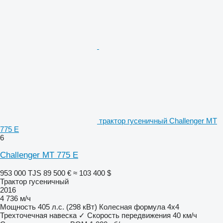
трактор гусеничный Challenger MT
775 E
6
Challenger MT 775 E
953 000 TJS
89 500 €
≈ 103 400 $
Трактор гусеничный
2016
4 736 м/ч
Мощность
405 л.с. (298 кВт)
Колесная формула
4x4
Трехточечная навеска
✓
Скорость передвижения
40 км/ч