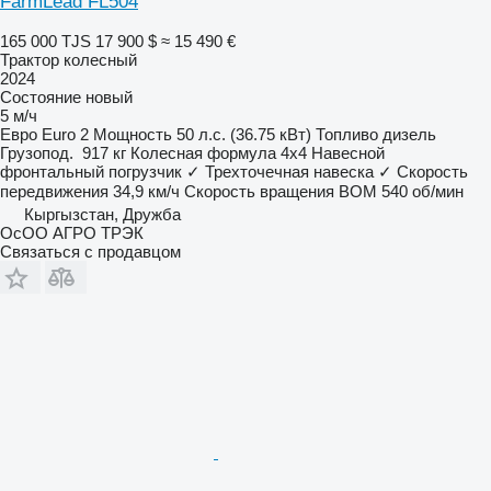
FarmLead FL504
165 000 TJS
17 900 $
≈ 15 490 €
Трактор колесный
2024
Состояние
новый
5 м/ч
Евро
Euro 2
Мощность
50 л.с. (36.75 кВт)
Топливо
дизель
Грузопод.
917 кг
Колесная формула
4x4
Навесной
фронтальный погрузчик
✓
Трехточечная навеска
✓
Скорость
передвижения
34,9 км/ч
Скорость вращения ВОМ
540 об/мин
Кыргызстан, Дружба
ОсОО АГРО ТРЭК
Связаться с продавцом