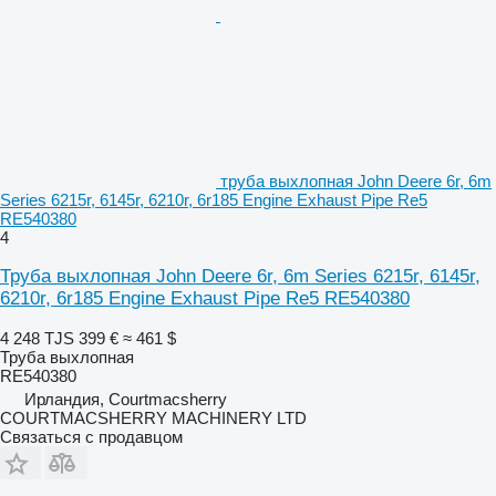
труба выхлопная John Deere 6r, 6m
Series 6215r, 6145r, 6210r, 6r185 Engine Exhaust Pipe Re5
RE540380
4
Труба выхлопная John Deere 6r, 6m Series 6215r, 6145r,
6210r, 6r185 Engine Exhaust Pipe Re5 RE540380
4 248 TJS
399 €
≈ 461 $
Труба выхлопная
RE540380
Ирландия, Courtmacsherry
COURTMACSHERRY MACHINERY LTD
Связаться с продавцом