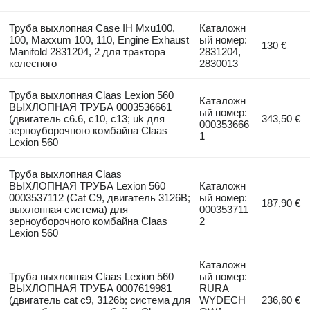
Труба выхлопная Case IH Mxu100,
Каталожн
100, Maxxum 100, 110, Engine Exhaust
ый номер:
130 €
Manifold 2831204, 2 для трактора
2831204,
колесного
2830013
Труба выхлопная Claas Lexion 560
Каталожн
ВЫХЛОПНАЯ ТРУБА 0003536661
ый номер:
(двигатель c6.6, c10, c13; uk для
343,50 €
000353666
зерноуборочного комбайна Claas
1
Lexion 560
Труба выхлопная Claas
ВЫХЛОПНАЯ ТРУБА Lexion 560
Каталожн
0003537112 (Cat C9, двигатель 3126B;
ый номер:
187,90 €
выхлопная система) для
000353711
зерноуборочного комбайна Claas
2
Lexion 560
Каталожн
Труба выхлопная Claas Lexion 560
ый номер:
ВЫХЛОПНАЯ ТРУБА 0007619981
RURA
(двигатель cat c9, 3126b; система для
WYDECH
236,60 €