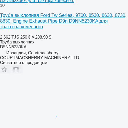
D9NN5230KA для трактора колесного
10
Труба выхлопная Ford Tw Series, 9700, 8530, 8630, 8730,
8830, Engine Exhaust Pipe D9n D9NN5230KA для
трактора колесного
2 662 TJS
250 €
≈ 288,90 $
Труба выхлопная
D9NN5230KA
Ирландия, Courtmacsherry
COURTMACSHERRY MACHINERY LTD
Связаться с продавцом