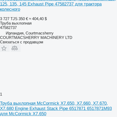
125, 135, 145 Exhaust Pipe 47582737 для трактора
колесного
3 727 TJS
350 €
≈ 404,40 $
Труба выхлопная
47582737
Ирландия, Courtmacsherry
COURTMACSHERRY MACHINERY LTD
Связаться с продавцом
1
Труба выхлопная McCormick X7.650, X7.660, X7.670,
X7.680 Engine Exhaust Stack Pipe 6517871 6517871M93
для McCormick X7.650