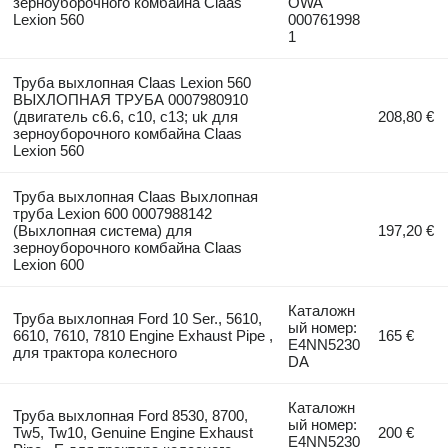
зерноуборочного комбайна Claas
OWA
Lexion 560
000761998
1
Труба выхлопная Claas Lexion 560
ВЫХЛОПНАЯ ТРУБА 0007980910
(двигатель c6.6, c10, c13; uk для
208,80 €
зерноуборочного комбайна Claas
Lexion 560
Труба выхлопная Claas Выхлопная
труба Lexion 600 0007988142
(Выхлопная система) для
197,20 €
зерноуборочного комбайна Claas
Lexion 600
Каталожн
Труба выхлопная Ford 10 Ser., 5610,
ый номер:
6610, 7610, 7810 Engine Exhaust Pipe ,
165 €
E4NN5230
для трактора колесного
DA
Каталожн
Труба выхлопная Ford 8530, 8700,
ый номер:
Tw5, Tw10, Genuine Engine Exhaust
200 €
E4NN5230