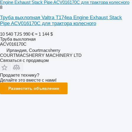
Engine Exhaust Stack Pipe ACV016170C для трактора колесного
8
Труба выхлопная Valtra T174ea Engine Exhaust Stack
Pipe ACV016170C для трактора колесного
10 540 TJS
990 €
≈ 1 144 $
Труба выхлопная
ACV016170C
Ирландия, Courtmacsherry
COURTMACSHERRY MACHINERY LTD
Связаться с продавцом
Продаете технику?
Делайте это вместе с нами!
Разместить объявление