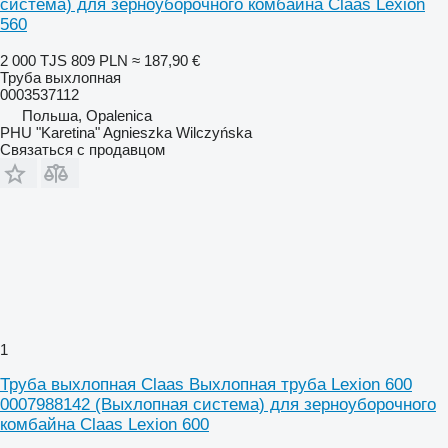
система) для зерноуборочного комбайна Claas Lexion
560
2 000 TJS
809 PLN
≈ 187,90 €
Труба выхлопная
0003537112
Польша, Opalenica
PHU "Karetina" Agnieszka Wilczyńska
Связаться с продавцом
1
Труба выхлопная Claas Выхлопная труба Lexion 600
0007988142 (Выхлопная система) для зерноуборочного
комбайна Claas Lexion 600