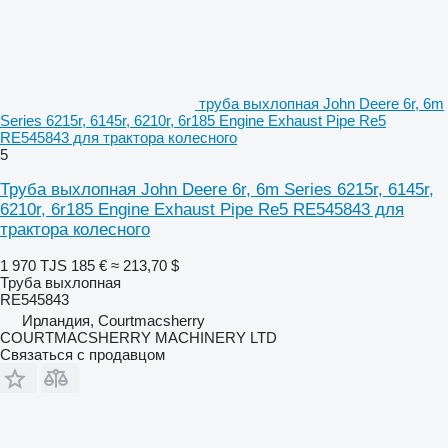
труба выхлопная John Deere 6r, 6m
Series 6215r, 6145r, 6210r, 6r185 Engine Exhaust Pipe Re5
RE545843 для трактора колесного
5
Труба выхлопная John Deere 6r, 6m Series 6215r, 6145r,
6210r, 6r185 Engine Exhaust Pipe Re5 RE545843 для
трактора колесного
1 970 TJS
185 €
≈ 213,70 $
Труба выхлопная
RE545843
Ирландия, Courtmacsherry
COURTMACSHERRY MACHINERY LTD
Связаться с продавцом