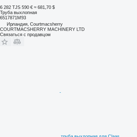
6 282 TJS
590 €
≈ 681,70 $
Труба выхлопная
6517871M93
Ирландия, Courtmacsherry
COURTMACSHERRY MACHINERY LTD
Связаться с продавцом
труба выхлопная для Claas