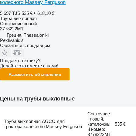
колесного Massey Ferguson
5 697 TJS
535 €
≈ 618,10 $
Труба выхлопная
Состояние
новый
3778222M1
Греция, Thessaloniki
Pexlivanidis
Связаться с продавцом
Продаете технику?
Делайте это вместе с нами!
Разместить объявление
Цены на трубы выхлопные
Состояние
: новый,
Труба выхлопная AGCO для
каталожны
535 €
трактора колесного Massey Ferguson
й номер:
3778222M1