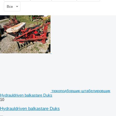
Все
тюкоподборщик-штабелировщик
Hydrauldriven balkastare Duks
10
Hydrauldriven balkastare Duks