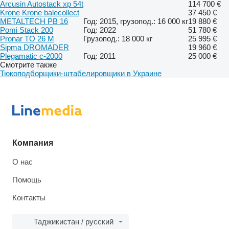
Arcusin Autostack xp 54t
114 700 €
Krone Krone balecollect
37 450 €
METALTECH PB 16
Год: 2015, грузопод.: 16 000 кг
19 880 €
Pomi Stack 200
Год: 2022
51 780 €
Pronar TO 26 M
Грузопод.: 18 000 кг
25 995 €
Sipma DROMADER
19 960 €
Plegamatic c-2000
Год: 2011
25 000 €
Смотрите также
Тюкоподборщики-штабелировщики в Украине
Компания
О нас
Помощь
Контакты
Таджикистан / русский