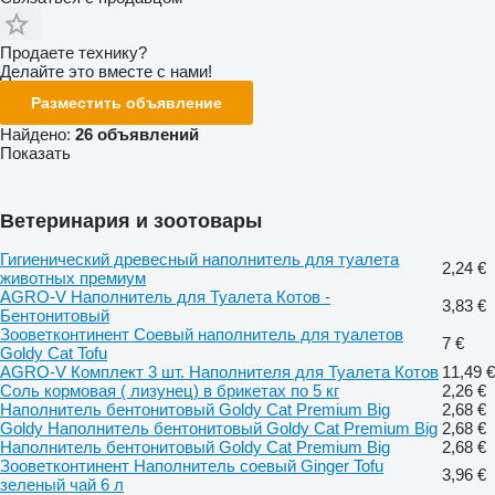
Продаете технику?
Делайте это вместе с нами!
Разместить объявление
Найдено:
26 объявлений
Показать
Ветеринария и зоотовары
Гигиенический древесный наполнитель для туалета
2,24 €
животных премиум
AGRO-V Наполнитель для Туалета Котов -
3,83 €
Бентонитовый
Зооветконтинент Соевый наполнитель для туалетов
7 €
Goldy Cat Tofu
AGRO-V Комплект 3 шт. Наполнителя для Туалета Котов
11,49 €
Соль кормовая ( лизунец) в брикетах по 5 кг
2,26 €
Наполнитель бентонитовый Goldy Cat Premium Big
2,68 €
Goldy Наполнитель бентонитовый Goldy Cat Premium Big
2,68 €
Наполнитель бентонитовый Goldy Cat Premium Big
2,68 €
Зооветконтинент Наполнитель соевый Ginger Tofu
3,96 €
зеленый чай 6 л