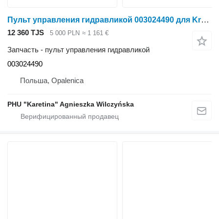
Пульт управления гидравликой 003024490 для Krone Big M II Fendt 820
12 360 TJS
5 000 PLN
≈ 1 161 €
Запчасть - пульт управления гидравликой
003024490
Польша, Opalenica
PHU "Karetina" Agnieszka Wilczyńska