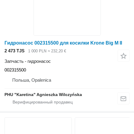
Гидронасос 002315500 для косилки Krone Big M II
2 473 TJS
1 000 PLN
≈ 232,20 €
Запчасть - гидронасос
002315500
Польша, Opalenica
PHU "Karetina" Agnieszka Wilczyńska