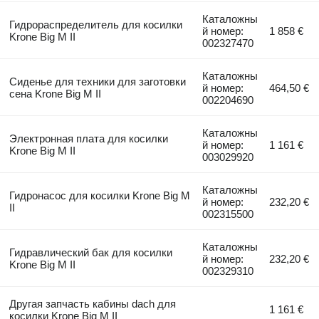
Каталожны
Гидрораспределитель для косилки
й номер:
1 858 €
Krone Big M II
002327470
Каталожны
Сиденье для техники для заготовки
й номер:
464,50 €
сена Krone Big M II
002204690
Каталожны
Электронная плата для косилки
й номер:
1 161 €
Krone Big M II
003029920
Каталожны
Гидронасос для косилки Krone Big M
й номер:
232,20 €
II
002315500
Каталожны
Гидравлический бак для косилки
й номер:
232,20 €
Krone Big M II
002329310
Другая запчасть кабины dach для
1 161 €
косилки Krone Big M II