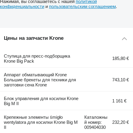
Нажимая, вы соглашаетесь с нашей
политикой
конфиденциальности
и
пользовательским соглашением
.
Цены на запчасти Krone
Ступица для пресс-подборщика
185,80 €
Krone Big Pack
Аппарат обматывающий Krone
Большие брекеты для техники для
743,10 €
заготовки сена Krone
Блок управления для косилки Krone
1 161 €
Big M II
Крепежные элементы śmigło
Каталожны
wentylatora для косилки Krone Big M
й номер:
232,20 €
II
009404030