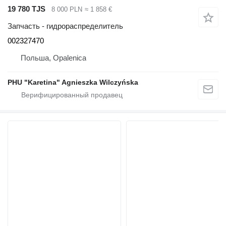
19 780 TJS
8 000 PLN
≈ 1 858 €
Запчасть - гидрораспределитель
002327470
Польша, Opalenica
PHU "Karetina" Agnieszka Wilczyńska