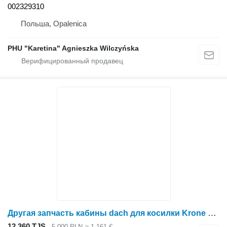
002329310
Польша, Opalenica
PHU "Karetina" Agnieszka Wilczyńska
Другая запчасть кабины dach для косилки Krone Big M II
12 360 TJS
5 000 PLN
≈ 1 161 €