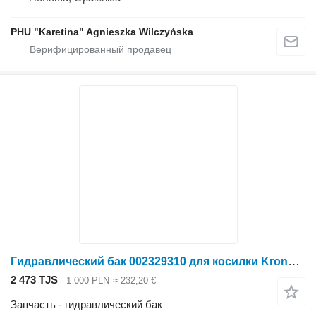
PHU "Karetina" Agnieszka Wilczyńska
Гидравлический бак 002329310 для косилки Krone Big M II
2 473 TJS
1 000 PLN
≈ 232,20 €
Запчасть - гидравлический бак