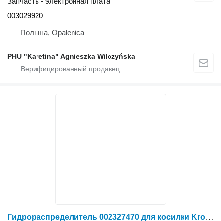
Запчасть - электронная плата
003029920
Польша, Opalenica
PHU "Karetina" Agnieszka Wilczyńska
Гидрораспределитель 002327470 для косилки Krone Big M II