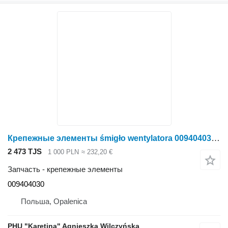
Крепежные элементы śmigło wentylatora 009404030 для косилки Krone Big M II
2 473 TJS
1 000 PLN
≈ 232,20 €
Запчасть - крепежные элементы
009404030
Польша, Opalenica
PHU "Karetina" Agnieszka Wilczyńska