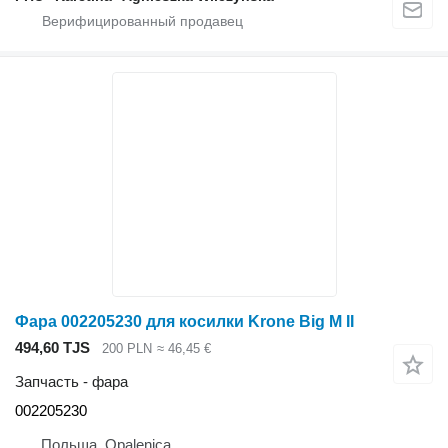
Фара 002205230 для косилки Krone Big M II
494,60 TJS
200 PLN
≈ 46,45 €
Запчасть - фара
002205230
Польша, Opalenica