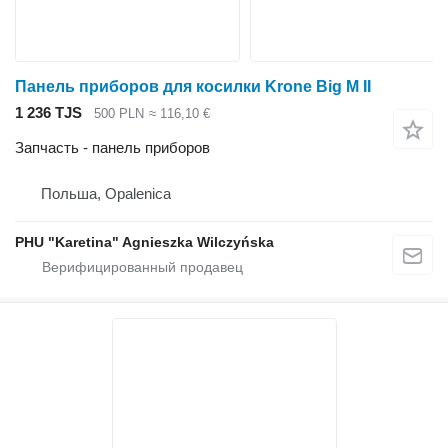
Панель приборов для косилки Krone Big M II
1 236 TJS
500 PLN
≈ 116,10 €
Запчасть - панель приборов
Польша, Opalenica
PHU "Karetina" Agnieszka Wilczyńska