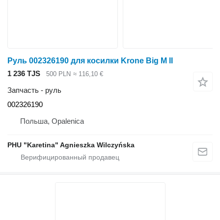
Руль 002326190 для косилки Krone Big M II
1 236 TJS
500 PLN
≈ 116,10 €
Запчасть - руль
002326190
Польша, Opalenica
PHU "Karetina" Agnieszka Wilczyńska