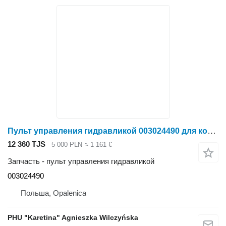
Пульт управления гидравликой 003024490 для косилки Krone Big M II
12 360 TJS
5 000 PLN
≈ 1 161 €
Запчасть - пульт управления гидравликой
003024490
Польша, Opalenica
PHU "Karetina" Agnieszka Wilczyńska