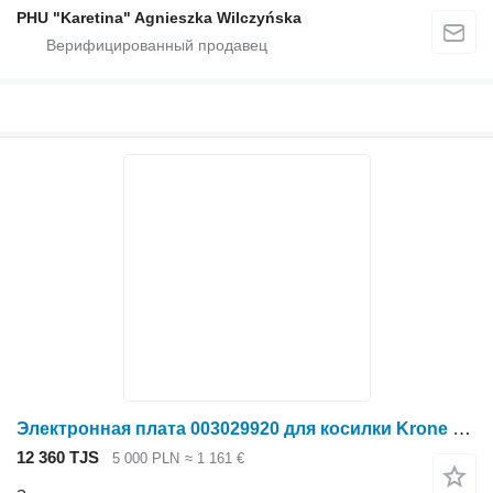
PHU "Karetina" Agnieszka Wilczyńska
Электронная плата 003029920 для косилки Krone Big M II
12 360 TJS
5 000 PLN
≈ 1 161 €