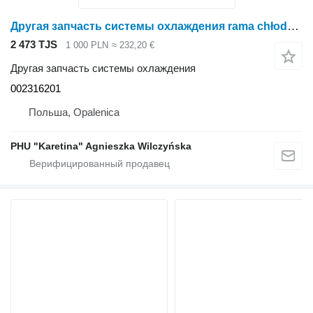
Другая запчасть системы охлаждения rama chłodnicy 002316201 для косилки Krone Big M II
2 473 TJS
1 000 PLN
≈ 232,20 €
Другая запчасть системы охлаждения
002316201
Польша, Opalenica
PHU "Karetina" Agnieszka Wilczyńska