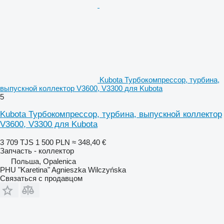
Kubota Турбокомпрессор, турбина,
выпускной коллектор V3600, V3300 для Kubota
5
Kubota Турбокомпрессор, турбина, выпускной коллектор
V3600, V3300 для Kubota
3 709 TJS
1 500 PLN
≈ 348,40 €
Запчасть - коллектор
Польша, Opalenica
PHU "Karetina" Agnieszka Wilczyńska
Связаться с продавцом