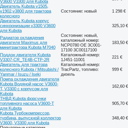
V3600 V3300 для Kubota
Двигатель Kubota v1505,
v1902,v3800 для трактора
Состояние: новый
1 298 €
колесного
Двигатель Kubota корпус
синхронизации v3300 V3600
325,10 €
для Kubota
Состояние: новый,
Радиатор охлаждения
каталожный номер:
двигателя Maximus для
183,50 €
NCP0780 OE 3C001-
минитрактора Kubota M7040
17100 3C00117100
Поддон двигателя Kubota
Каталожный номер:
221 €
V3307-CR_TE4B-CTP-2R
1J451-11001
Двигатель для трактора
Каталожный номер:
колесного Kubota / Mitsubishi /
TracPartz, топливо:
999 €
Yanmar / Isuzu / Iseki
дизель
Помпа охлаждения двигателя
Kubota Водяной насос V3600-
162,60 €
T, V3300 с корпусом для
Kubota
ТНВД Kubota форсунки
топливного насоса V3600-T
905,70 €
для Kubota
Kubota Турбокомпрессор,
турбина, выпускной коллектор
348,40 €
V3600, V3300 для Kubota
Популярные категории