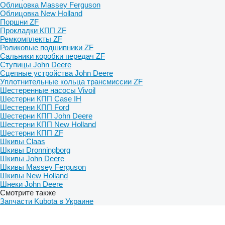
Облицовка Massey Ferguson
Облицовка New Holland
Поршни ZF
Прокладки КПП ZF
Ремкомплекты ZF
Роликовые подшипники ZF
Сальники коробки передач ZF
Ступицы John Deere
Сцепные устройства John Deere
Уплотнительные кольца трансмиссии ZF
Шестеренные насосы Vivoil
Шестерни КПП Case IH
Шестерни КПП Ford
Шестерни КПП John Deere
Шестерни КПП New Holland
Шестерни КПП ZF
Шкивы Claas
Шкивы Dronningborg
Шкивы John Deere
Шкивы Massey Ferguson
Шкивы New Holland
Шнеки John Deere
Смотрите также
Запчасти Kubota в Украине