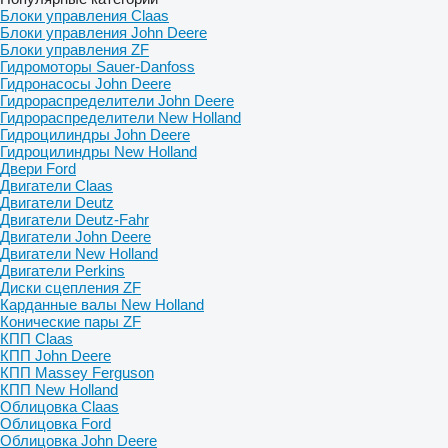
Блоки управления Claas
Блоки управления John Deere
Блоки управления ZF
Гидромоторы Sauer-Danfoss
Гидронасосы John Deere
Гидрораспределители John Deere
Гидрораспределители New Holland
Гидроцилиндры John Deere
Гидроцилиндры New Holland
Двери Ford
Двигатели Claas
Двигатели Deutz
Двигатели Deutz-Fahr
Двигатели John Deere
Двигатели New Holland
Двигатели Perkins
Диски сцепления ZF
Карданные валы New Holland
Конические пары ZF
КПП Claas
КПП John Deere
КПП Massey Ferguson
КПП New Holland
Облицовка Claas
Облицовка Ford
Облицовка John Deere