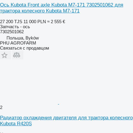
Ось Kubota Front axle Kubota M7-171 7302501062 для
трактора колесного Kubota M7-171
27 200 TJS
11 000 PLN
≈ 2 555 €
Запчасть - ось
7302501062
Польша, Byków
PHU AGROFARM
Связаться с продавцом
2
Радиатор охлаждения двигателя для трактора колесного
Kubota R420S