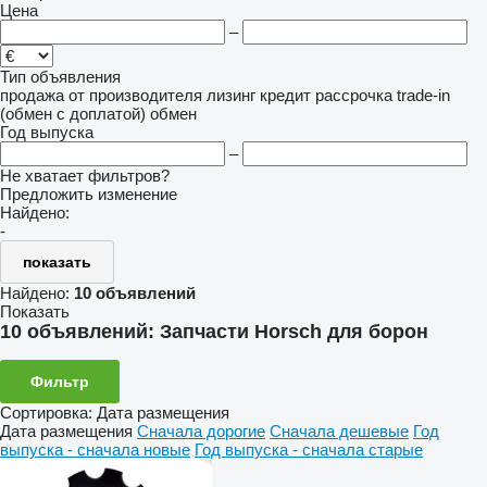
Цена
–
Тип объявления
продажа
от производителя
лизинг
кредит
рассрочка
trade-in
(обмен с доплатой)
обмен
Год выпуска
–
Не хватает фильтров?
Предложить изменение
Найдено:
-
показать
Найдено:
10 объявлений
Показать
10 объявлений:
Запчасти Horsch для борон
Фильтр
Сортировка
:
Дата размещения
Дата размещения
Сначала дорогие
Сначала дешевые
Год
выпуска - сначала новые
Год выпуска - сначала старые