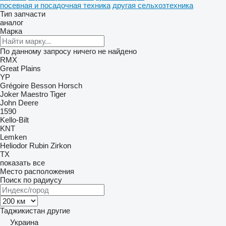
посевная и посадочная техника
другая сельхозтехника
Тип запчасти
аналог
Марка
По данному запросу ничего не найдено
RMX
Great Plains
YP
Grégoire Besson
Horsch
Joker
Maestro
Tiger
John Deere
1590
Kello-Bilt
KNT
Lemken
Heliodor
Rubin
Zirkon
TX
показать все
Место расположения
Поиск по радиусу
Таджикистан
другие
Украина