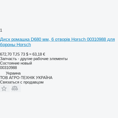
1
Диск ромашка D680 мм, 6 отворів Horsch 00310988 для
бороны Horsch
672,70 TJS
73 $
≈ 63,18 €
Запчасть - другие рабочие элементы
Состояние
новый
00310988
Украина
ТОВ АГРО-ТЕХНІК УКРАЇНА
Связаться с продавцом