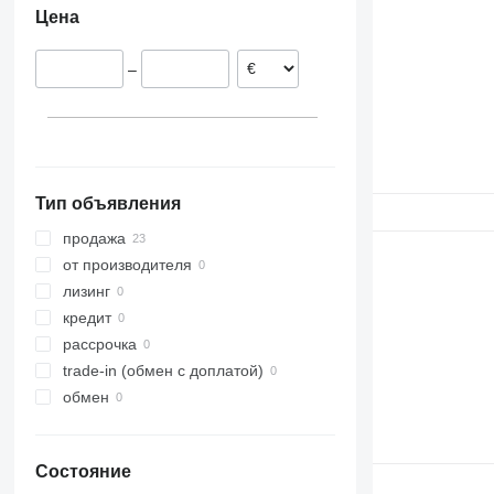
Цена
7230
1450
9380
W-series
7240
1470
9690
–
7250
1550
8010
1910
8120
2030
8230
2054
9120
2058
Тип объявления
9230
2064
9240
2066
продажа
Axial-Flow
2254
от производителя
CF
2256
лизинг
STX
2264
кредит
3040
рассрочка
4040
trade-in (обмен с доплатой)
5820
обмен
6090
6620
Состояние
7000