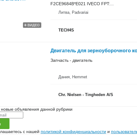
F2CE9684B*E021 IVECO FPT:...
Литва, Padvariai
ВИДЕО
TECH4S
Двигатель для зерноуборочного к
Запчасть - двигатель
Дания, Hemmet
Chr. Nielsen - Tingheden A/S
 новые объявления данной рубрики
я
глашаетесь с нашей
политикой конфиденциальности
и
пользовател