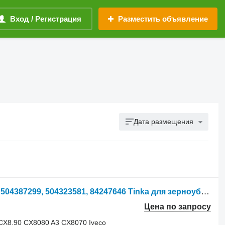
Вход / Регистрация
Разместить объявление
Дата размещения
Двигатель IVECO F2CE9684B*E021, 504387299, 504323581, 84247646 Tinka для зерноуборочного комбайна New Holland CX8.80 A4
Цена по запросу
 CX8.90 CX8080 A3 CX8070 Iveco