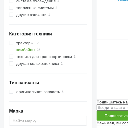
система охлаждения
двигатели
топливные системы
маслозаливные горловины
патрубки
другие запчасти
картеры двигателя
помпы охлаждения двигателя
топливные шланги
насосы масляные
термостаты
крепежные элементы
трубки EGR
Категория техники
тракторы
комбайны
тракторы колесные
техника для транспортировки
зерноуборочные комбайны
другая сельхозтехника
Тип запчасти
оригинальная запчасть
Подпишитесь на
Марка
Подписатьс
Нажимая, вы со