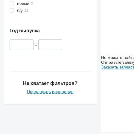
7200
новый
7250
б/у
7300
7350
7400
Год выпуска
7450
7500
–
7700
Не можете найти
7780
Отправьте заявк
7800
Заказать запчас
8200
8400
Не хватает фильтров?
8430
Предложить изменение
8600
9500
9540 WTS
9560
9570
9600