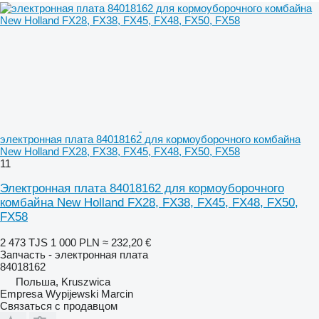
электронная плата 84018162 для кормоуборочного комбайна
New Holland FX28, FX38, FX45, FX48, FX50, FX58
11
Электронная плата 84018162 для кормоуборочного
комбайна New Holland FX28, FX38, FX45, FX48, FX50,
FX58
2 473 TJS
1 000 PLN
≈ 232,20 €
Запчасть - электронная плата
84018162
Польша, Kruszwica
Empresa Wypijewski Marcin
Связаться с продавцом