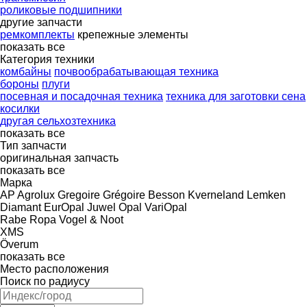
роликовые подшипники
другие запчасти
ремкомплекты
крепежные элементы
показать все
Категория техники
комбайны
почвообрабатывающая техника
бороны
плуги
посевная и посадочная техника
техника для заготовки сена
косилки
другая сельхозтехника
показать все
Тип запчасти
оригинальная запчасть
показать все
Марка
AP
Agrolux
Gregoire
Grégoire Besson
Kverneland
Lemken
Diamant
EurOpal
Juwel
Opal
VariOpal
Rabe
Ropa
Vogel & Noot
XMS
Överum
показать все
Место расположения
Поиск по радиусу