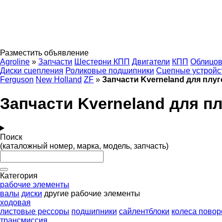
Разместить объявление
Agroline
»
Запчасти
Шестерни КПП
Двигатели
КПП
Облицов
Диски сцепления
Роликовые подшипники
Сцепные устройс
Ferguson
New Holland
ZF
»
Запчасти Kverneland для плуг
Запчасти Kverneland для п
Поиск
(каталожный номер, марка, модель, запчасть)
Категория
рабочие элементы
валы
диски
другие рабочие элементы
ходовая
листовые рессоры
подшипники
сайлентблоки
колеса пово
трансмиссия