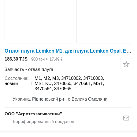
Отвал плуга Lemken М1, для плуга Lemken Opal, Europal, Variopal, Juwel, Diamant
186,30 TJS
900 грн
≈ 17,49 €
Запчасть - отвал плуга
Состояние
М1, М2, М3, 34710002, 34710003,
новый
MS1 KU, 3470660, 3470661, MS1,
3470564, 3470565
Украина, Рівненський р-н, с.Велика Омеляна
ООО "Агротехзапчастини"