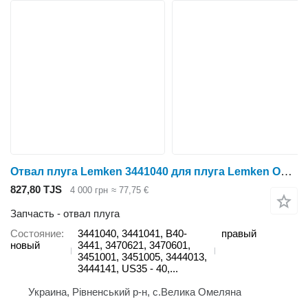
Отвал плуга Lemken 3441040 для плуга Lemken Opal, Europal, Variopal, Juwel, Diamant
827,80 TJS
4 000 грн
≈ 77,75 €
Запчасть - отвал плуга
Состояние
3441040, 3441041, B40-
правый
новый
3441, 3470621, 3470601,
3451001, 3451005, 3444013,
3444141, US35 - 40,...
Украина, Рівненський р-н, с.Велика Омеляна