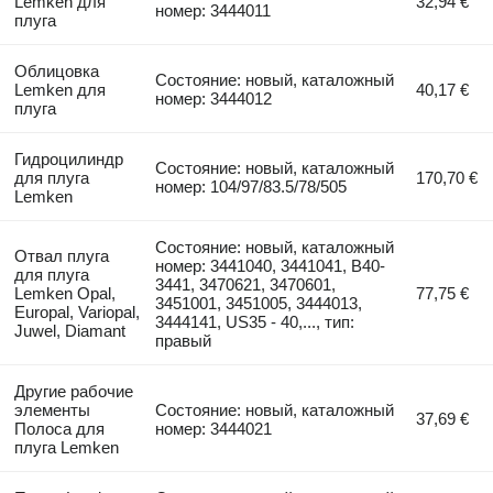
Lemken для
32,94 €
номер: 3444011
плуга
Облицовка
Состояние: новый, каталожный
Lemken для
40,17 €
номер: 3444012
плуга
Гидроцилиндр
Состояние: новый, каталожный
для плуга
170,70 €
номер: 104/97/83.5/78/505
Lemken
Состояние: новый, каталожный
Отвал плуга
номер: 3441040, 3441041, B40-
для плуга
3441, 3470621, 3470601,
Lemken Opal,
77,75 €
3451001, 3451005, 3444013,
Europal, Variopal,
3444141, US35 - 40,..., тип:
Juwel, Diamant
правый
Другие рабочие
элементы
Состояние: новый, каталожный
37,69 €
Полоса для
номер: 3444021
плуга Lemken