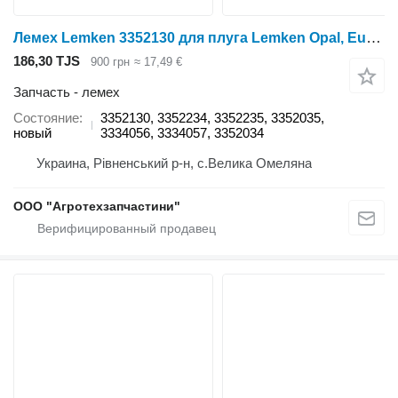
Лемех Lemken 3352130 для плуга Lemken Opal, Europal, Variopal, Juwel, Diamant
186,30 TJS
900 грн
≈ 17,49 €
Запчасть - лемех
Состояние
3352130, 3352234, 3352235, 3352035,
новый
3334056, 3334057, 3352034
Украина, Рівненський р-н, с.Велика Омеляна
ООО "Агротехзапчастини"