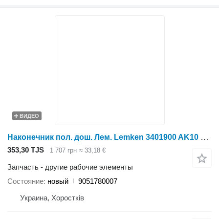
ВИДЕО
Наконечник пол. дош. Лем. Lemken 3401900 AK10 R 9051780007 для плуга
353,30 TJS
1 707 грн
≈ 33,18 €
Запчасть - другие рабочие элементы
Состояние
новый
9051780007
Украина, Хоростків