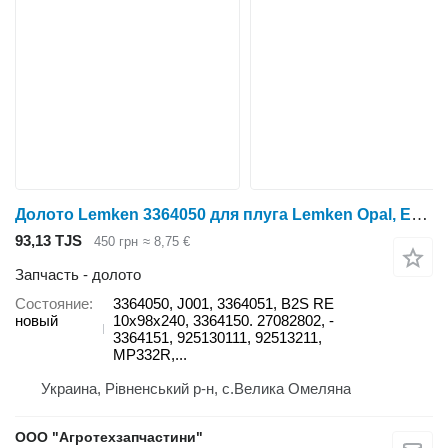
Долото Lemken 3364050 для плуга Lemken Opal, Europal, Variopal, Juwel, Diamant
93,13 TJS
450 грн
≈ 8,75 €
Запчасть - долото
Состояние
3364050, J001, 3364051, B2S RE
новый
10x98x240, 3364150. 27082802, -
3364151, 925130111, 92513211,
MP332R,...
Украина, Рівненський р-н, с.Велика Омеляна
ООО "Агротехзапчастини"