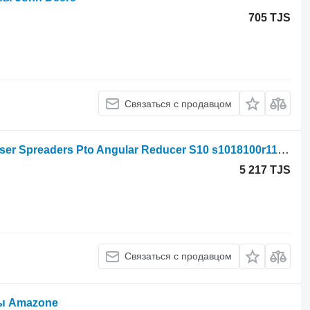
705 TJS
Связаться с продавцом
Редуктор Sweepers, Mulchers, Fertiliser Spreaders Pto Angular Reducer S10 s1018100r110 для мульчирователя
5 217 TJS
Связаться с продавцом
ны Amazone