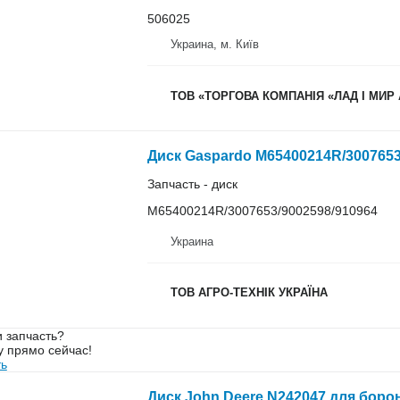
506025
Украина, м. Київ
ТОВ «ТОРГОВА КОМПАНІЯ «ЛАД І МИР
Диск Gaspardo M65400214R/3007653
Запчасть - диск
M65400214R/3007653/9002598/910964
Украина
ТОВ АГРО-ТЕХНІК УКРАЇНА
 запчасть?
у прямо сейчас!
ть
Диск John Deere N242047 для боро