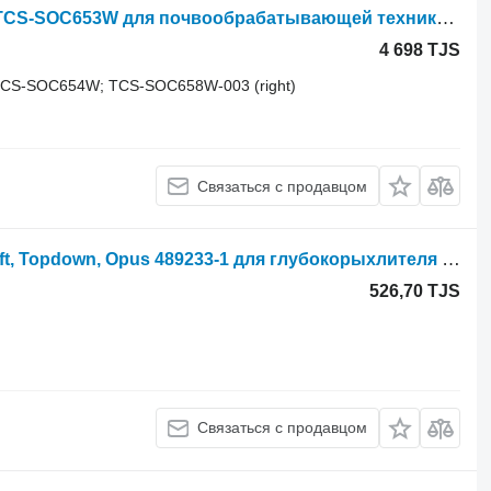
Redlica głębosza Agrisem Cultiplow TCS-SOC653W для почвообрабатывающей техники Agrisem Cultiplow
4 698 TJS
TCS-SOC654W; TCS-SOC658W-003 (right)
Связаться с продавцом
Redlica / dziób Väderstad Cultus, Swift, Topdown, Opus 489233-1 для глубокорыхлителя Väderstad Cultus, Swift, Topdown, Opus
526,70 TJS
Связаться с продавцом