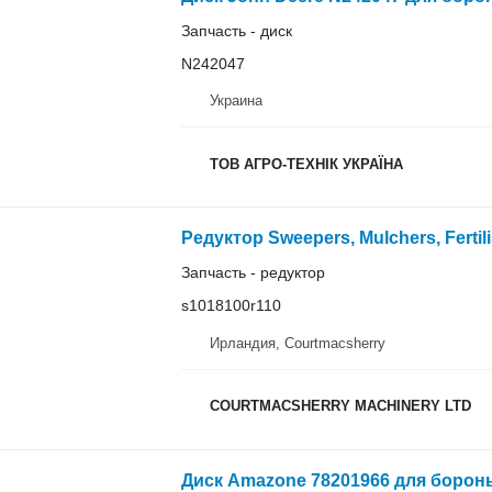
Запчасть - диск
N242047
Украина
ТОВ АГРО-ТЕХНІК УКРАЇНА
Запчасть - редуктор
s1018100r110
Ирландия, Courtmacsherry
COURTMACSHERRY MACHINERY LTD
Диск Amazone 78201966 для боро