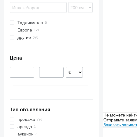
Rubin
VariOpal
Zirkon
Таджикистан
Европа
другие
Польша
Германия
Украина
Дания
Цена
Ирландия
Великобритания
–
Нидерланды
Литва
Италия
показать все
Тип объявления
Не можете найти
продажа
Отправьте заявк
Заказать запчас
аренда
аукцион