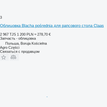
3
Облицовка Blacha pośrednia для рапсового стола Claas
2 967 TJS
1 200 PLN
≈ 278,70 €
Запчасть - облицовка
Польша, Boruja Kościelna
Agro Części
Связаться с продавцом