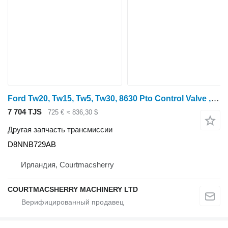
Ford Tw20, Tw15, Tw5, Tw30, 8630 Pto Control Valve , D8nnn7 D8NNB729AB для трактора колесного
7 704 TJS
725 €
≈ 836,30 $
Другая запчасть трансмиссии
D8NNB729AB
Ирландия, Courtmacsherry
COURTMACSHERRY MACHINERY LTD