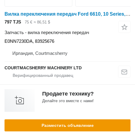
Вилка переключения передач Ford 6610, 10 Series, Tranmision Upper Mainshaft Fork E0nn7230da, 839 E0NN7230DA для трактора колесного Ford 5110, 5610, 6410, 6610, 6710, 6810, 7410, 7810, 7610, 7710, 7910, 8210
797 TJS
75 €
≈ 86,51 $
Запчасть - вилка переключения передач
E0NN7230DA, 83925676
Ирландия, Courtmacsherry
COURTMACSHERRY MACHINERY LTD
Продаете технику?
Делайте это вместе с нами!
Разместить объявление