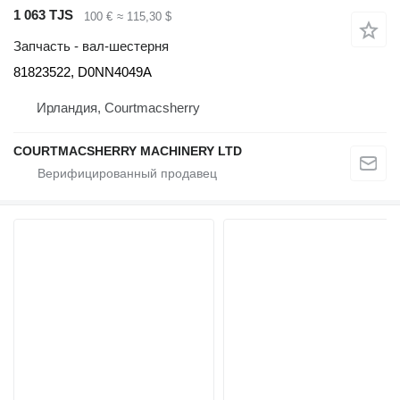
1 063 TJS
100 €
≈ 115,30 $
Запчасть - вал-шестерня
81823522, D0NN4049A
Ирландия, Courtmacsherry
COURTMACSHERRY MACHINERY LTD