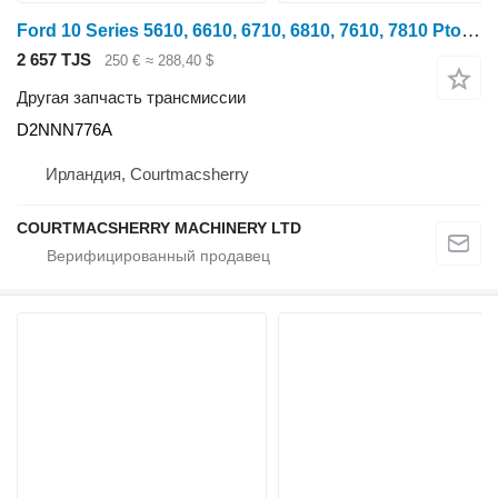
Ford 10 Series 5610, 6610, 6710, 6810, 7610, 7810 Pto Control Valve E D2NNN776A для трактора колесного 6610
2 657 TJS
250 €
≈ 288,40 $
Другая запчасть трансмиссии
D2NNN776A
Ирландия, Courtmacsherry
COURTMACSHERRY MACHINERY LTD