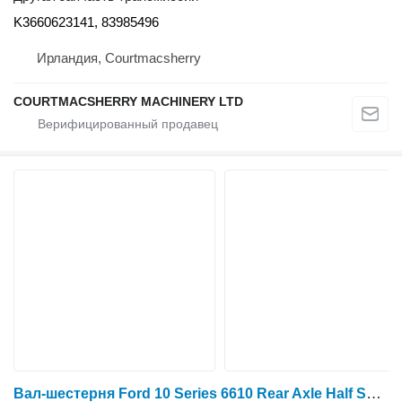
K3660623141, 83985496
Ирландия, Courtmacsherry
COURTMACSHERRY MACHINERY LTD
Вал-шестерня Ford 10 Series 6610 Rear Axle Half Shaft 81823522 для трактора колесного