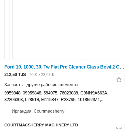
Ford 10, 1000, 30, Tw Fiat Pre Cleaner Glass Bowl 2 C9nn9a663a, 32206 9959848 для трактора колесного
212,50 TJS
20 €
≈ 23,07 $
Запчасть - другие рабочие элементы
9959848, 09959848, 594075, 76023089, C9NN9A663A,
32206303, L28519, M115847, R28795, 1018554M1,...
Ирландия, Courtmacsherry
COURTMACSHERRY MACHINERY LTD