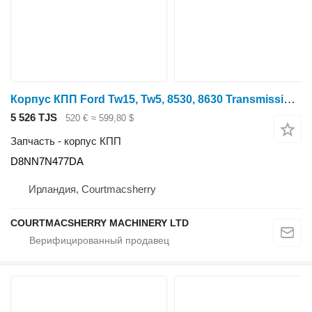
Корпус КПП Ford Tw15, Tw5, 8530, 8630 Transmission Gearbox Housing , D8NN7N477DA для трактора колесного
5 526 TJS
520 €
≈ 599,80 $
Запчасть - корпус КПП
D8NN7N477DA
Ирландия, Courtmacsherry
COURTMACSHERRY MACHINERY LTD