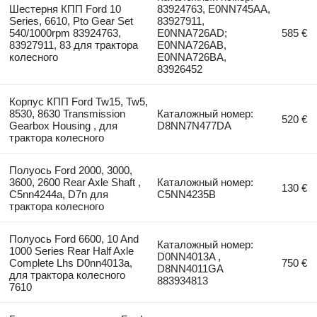
Шестерня КПП Ford 10
83924763, E0NN745AA,
Series, 6610, Pto Gear Set
83927911,
540/1000rpm 83924763,
E0NNA726AD;
585 €
83927911, 83 для трактора
E0NNA726AB,
колесного
E0NNA726BA,
83926452
Корпус КПП Ford Tw15, Tw5,
8530, 8630 Transmission
Каталожный номер:
520 €
Gearbox Housing , для
D8NN7N477DA
трактора колесного
Полуось Ford 2000, 3000,
3600, 2600 Rear Axle Shaft ,
Каталожный номер:
130 €
C5nn4244a, D7n для
C5NN4235B
трактора колесного
Полуось Ford 6600, 10 And
Каталожный номер:
1000 Series Rear Half Axle
D0NN4013A ,
Complete Lhs D0nn4013a,
750 €
D8NN4011GA
для трактора колесного
883934813
7610