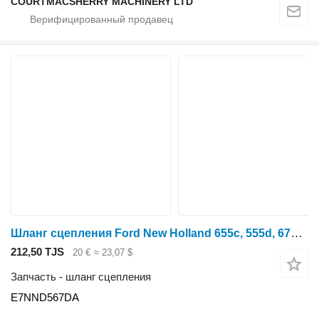
COURTMACSHERRY MACHINERY LTD
Шланг сцепления Ford New Holland 655c, 555d, 675d Swing Cylinder Hydraulic Hose E7nnd E7NND567DA для трактора колесного
212,50 TJS
20 €
≈ 23,07 $
Запчасть - шланг сцепления
E7NND567DA