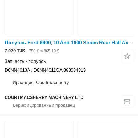
Полуось Ford 6600, 10 And 1000 Series Rear Half Axle Complete Lhs D0nn4013a, D0NN4013A для трактора колесного 7610
7 970 TJS
750 €
≈ 865,10 $
Запчасть - полуось
D0NN4013A , D8NN4011GA 883934813
Ирландия, Courtmacsherry
COURTMACSHERRY MACHINERY LTD