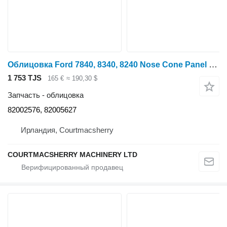
Облицовка Ford 7840, 8340, 8240 Nose Cone Panel 82005627, 82002576 для трактора колесного Ford 7840, 8240, 8340
1 753 TJS
165 €
≈ 190,30 $
Запчасть - облицовка
82002576, 82005627
Ирландия, Courtmacsherry
COURTMACSHERRY MACHINERY LTD