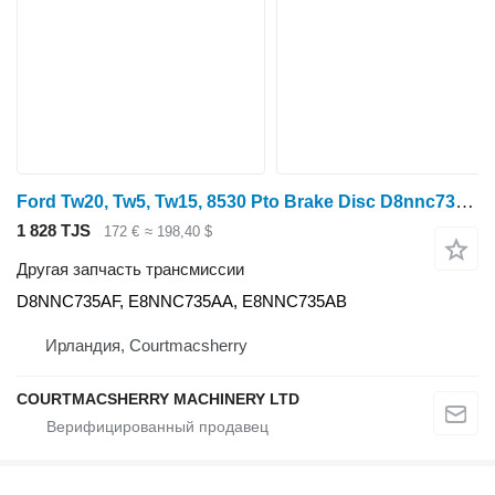
Ford Tw20, Tw5, Tw15, 8530 Pto Brake Disc D8nnc735af, E8nnc735aa, E8n D8NNC735AF для трактора колесного
1 828 TJS
172 €
≈ 198,40 $
Другая запчасть трансмиссии
D8NNC735AF, E8NNC735AA, E8NNC735AB
Ирландия, Courtmacsherry
COURTMACSHERRY MACHINERY LTD