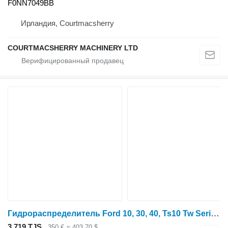
F0NN7049BB
Ирландия, Courtmacsherry
COURTMACSHERRY MACHINERY LTD
Гидрораспределитель Ford 10, 30, 40, Ts10 Tw Series, Single Hydraulic Spool Valve Assy 81 81864873 для трактора колесного
3 719 TJS
350 €
≈ 403,70 $