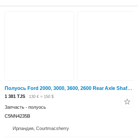
Полуось Ford 2000, 3000, 3600, 2600 Rear Axle Shaft , C5nn4244a, D7n C5NN4235B для трактора колесного
1 381 TJS
130 €
≈ 150 $
Запчасть - полуось
C5NN4235B
Ирландия, Courtmacsherry