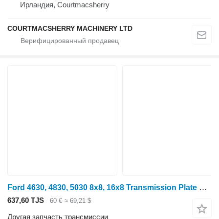
Ирландия, Courtmacsherry
COURTMACSHERRY MACHINERY LTD
Ford 4630, 4830, 5030 8x8, 16x8 Transmission Plate Front K3660623141, для трактора колесного
637,60 TJS
60 €
≈ 69,21 $
Другая запчасть трансмиссии