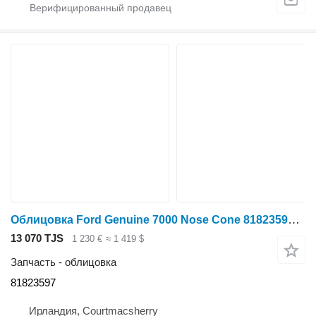
Облицовка Ford Genuine 7000 Nose Cone 81823597 для трактора колесного
13 070 TJS
1 230 €
≈ 1 419 $
Запчасть - облицовка
81823597
Ирландия, Courtmacsherry