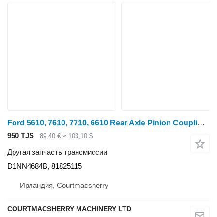
Ford 5610, 7610, 7710, 6610 Rear Axle Pinion Coupling D1nn4684b D1NN4684B для трактора колесного
950 TJS
89,40 €
≈ 103,10 $
Другая запчасть трансмиссии
D1NN4684B, 81825115
Ирландия, Courtmacsherry
COURTMACSHERRY MACHINERY LTD