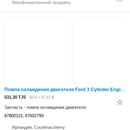
Помпа охлаждения двигателя Ford 3 Cylinder Engine 2910, 3600 Water Pump 87800115 для трактора колесного Ford 230, 231, 2310, 233, 234, 2600, 2610, 2810, 2910, 3000, 3230, 333, 334, 335, 3430, 3600, 3610, 3900, 3910, 3930, 4100, 4110, 4200, 4330, 515, 532, 535
531,30 TJS
50 €
≈ 57,67 $
Запчасть - помпа охлаждения двигателя
87800115, 87602799
Ирландия, Courtmacsherry