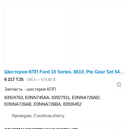
Шестерня КПП Ford 10 Series, 6610, Pto Gear Set 540/1000rpm 83924763, 83927911, 83 для трактора колесного
6 217 TJS
585 €
≈ 674,80 $
Запчасть - шестерня КПП
83924763, E0NN745AA, 83927911, E0NNA726AD;
E0NNA726AB, E0NNA726BA, 83926452
Ирландия, Courtmacsherry