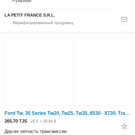
Румыния
LA PETIT FRANCE S.R.L.
Ford Tw, 30 Series Tw20, Tw25, Tw35, 8530 - 8730, Transmission Pawl D C9NN7A441A для трактора колесного Ford 8730, 8830, 8630, 8530
265,70 TJS
25 €
≈ 28,84 $
Другая запчасть трансмиссии