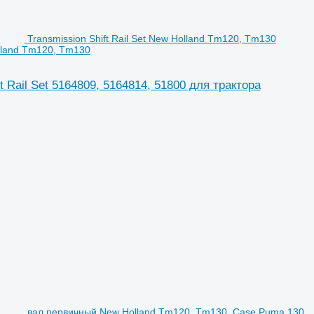
Transmission Shift Rail Set New Holland Tm120, Tm130
olland Tm120, Tm130
t Rail Set 5164809, 5164814, 51800 для трактора
вал первичный New Holland Tm120, Tm130, Case Puma 130