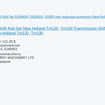
ift Rail Set 5164809, 5164814, 51800 для трактора колесного New H
Shift Rail Set New Holland Tm120, Tm130 Transmission Shif
w Holland Tm120, Tm130
≈ 121,30 $
 трансмиссии
14, 5180052
urtmacsherry
RY MACHINERY LTD
одавцом