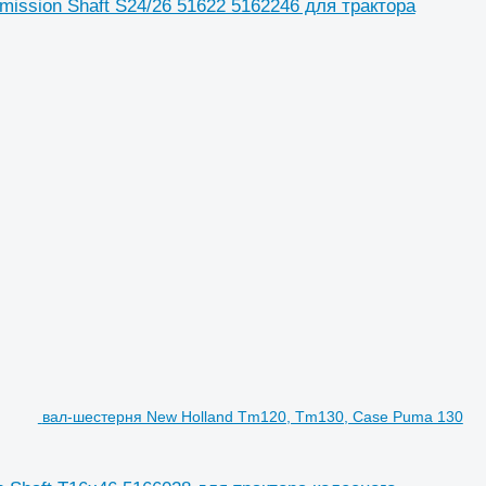
ission Shaft S24/26 51622 5162246 для трактора
вал-шестерня New Holland Tm120, Tm130, Case Puma 130