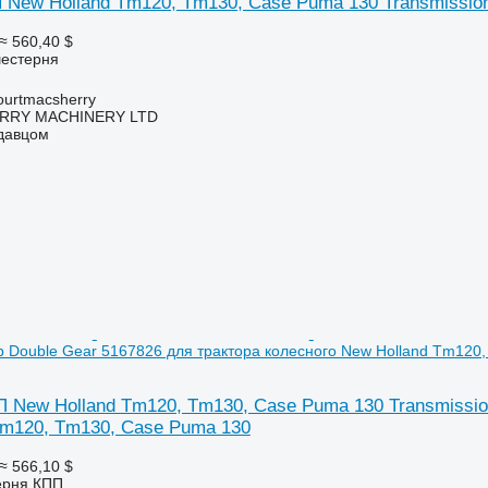
New Holland Tm120, Tm130, Case Puma 130 Transmission
≈ 560,40 $
шестерня
urtmacsherry
RY MACHINERY LTD
одавцом
b Double Gear 5167826 для трактора колесного New Holland Tm120
 New Holland Tm120, Tm130, Case Puma 130 Transmission
Tm120, Tm130, Case Puma 130
≈ 566,10 $
ерня КПП