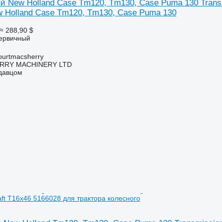
й New Holland Case Tm120, Tm130, Case Puma 130 Transm
w Holland Case Tm120, Tm130, Case Puma 130
≈ 288,90 $
первичный
urtmacsherry
RY MACHINERY LTD
одавцом
aft T16x46 5166028 для трактора колесного