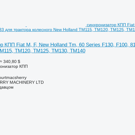
синхронизатор КПП Fiat 
33 для трактора колесного New Holland TM115, TM120, TM125, TM
 КПП Fiat M, F, New Holland Tm, 60 Series F130, F100, 8
TM115, TM120, TM125, TM130, TM140
≈ 340,80 $
ронизатор КПП
urtmacsherry
RY MACHINERY LTD
одавцом