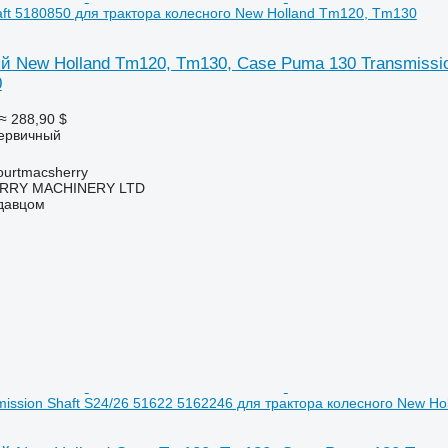
aft 5180850 для трактора колесного New Holland Tm120, Tm130
 New Holland Tm120, Tm130, Case Puma 130 Transmission
0
≈ 288,90 $
первичный
urtmacsherry
RY MACHINERY LTD
одавцом
ission Shaft S24/26 51622 5162246 для трактора колесного New H