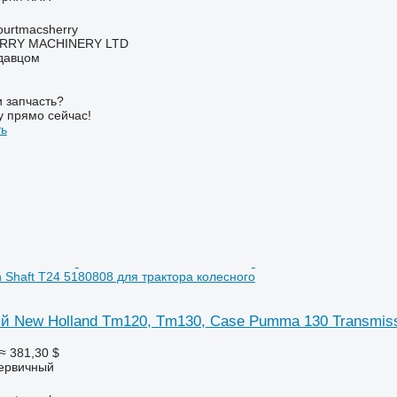
urtmacsherry
RY MACHINERY LTD
одавцом
 запчасть?
у прямо сейчас!
ть
n Shaft T24 5180808 для трактора колесного
й New Holland Tm120, Tm130, Case Pumma 130 Transmissi
≈ 381,30 $
первичный