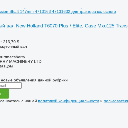
sion Shaft 147mm 4713163 47131632 для трактора колесного
 вал New Holland T6070 Plus / Elite, Case Mxu125 Tran
≈ 213,70 $
ежуточный вал
urtmacsherry
RY MACHINERY LTD
одавцом
 новые объявления данной рубрики
я
глашаетесь с нашей
политикой конфиденциальности
и
пользовател