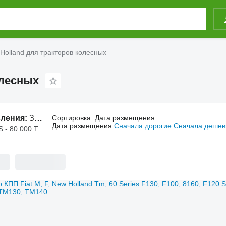
Holland для тракторов колесных
олесных
вления:
Запчасти New Holland для тракторов колесных
Сортировка
:
Дата размещения
Дата размещения
Сначала дорогие
Сначала деше
 - 80 000 TJS