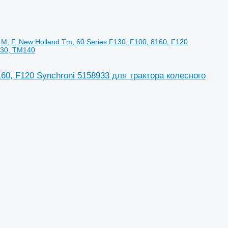
M, F, New Holland Tm, 60 Series F130, F100, 8160, F120
130, TM140
160, F120 Synchroni 5158933 для трактора колесного