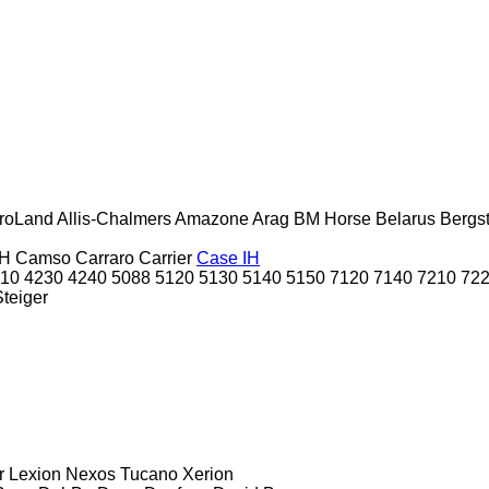
roLand
Allis-Chalmers
Amazone
Arag
BM Horse
Belarus
Bergs
H
Camso
Carraro
Carrier
Case IH
10
4230
4240
5088
5120
5130
5140
5150
7120
7140
7210
72
Steiger
r
Lexion
Nexos
Tucano
Xerion