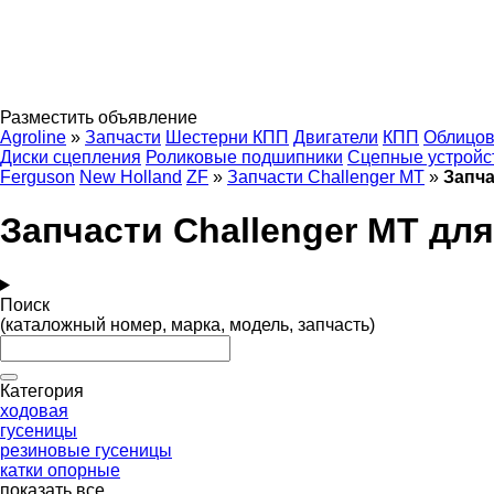
Разместить объявление
Agroline
»
Запчасти
Шестерни КПП
Двигатели
КПП
Облицов
Диски сцепления
Роликовые подшипники
Сцепные устройс
Ferguson
New Holland
ZF
»
Запчасти Challenger MT
»
Запча
Запчасти Challenger MT дл
Поиск
(каталожный номер, марка, модель, запчасть)
Категория
ходовая
гусеницы
резиновые гусеницы
катки опорные
показать все