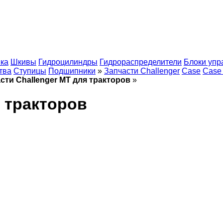
ка
Шкивы
Гидроцилиндры
Гидрораспределители
Блоки упр
тва
Ступицы
Подшипники
»
Запчасти Challenger
Case
Case
сти Challenger MT для тракторов
»
я тракторов