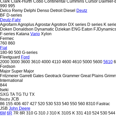
Clark
Clark-Hurth
Cobo
Continental
Cummins
Cursor
Daimler-
990
995
Delco Remy
Delphi
Denso
Detroit Diesel
Deutz
BF
D-series
Deutz-Fahr
Agrofarm
Agroplus
Agrostar
Agrotron
DX series
D series
K seri
Doken
Donaldson
Dynamatic
Dziekan
ENG
Eaton
FJDynamic
F-series
Katana
Vario
Xylon
Fermec
760
860
Fiat
180-90
500
G-series
Fleetguard
Ford
2000
3000
3600
3610
4000
4110
4600
4610
5000
5600
5610
6
Fordson
Major
Super Major
Fritzmeier
Garrett
Gates
Geotrack
Grammer
Great Plains
Grim
International
844
Iseki
SXG
TA
TG
TU
TX
Isuzu
JCB
86
155
406
407
427
520
530
533
540
550
560
8310
Fastrac
JSB
John Deere
6M
6R
7R
8R
310 G
310 J
310 K
310S K
331
410
524
530
544