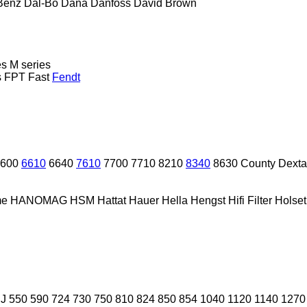
Benz
Dal-Bo
Dana
Danfoss
David Brown
es
M series
s
FPT
Fast
Fendt
600
6610
6640
7610
7700
7710
8210
8340
8630
County
Dexta
me
HANOMAG
HSM
Hattat
Hauer
Hella
Hengst
Hifi Filter
Holset
 J
550
590
724
730
750
810
824
850
854
1040
1120
1140
1270