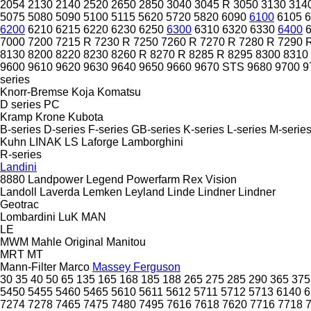
2054
2130
2140
2520
2650
2850
3040
3045 R
3050
3130
314
5075
5080
5090
5100
5115
5620
5720
5820
6090
6100
6105
6
6200
6210
6215
6220
6230
6250
6300
6310
6320
6330
6400
7000
7200
7215 R
7230 R
7250
7260 R
7270 R
7280 R
7290 
8130
8200
8220
8230
8260 R
8270 R
8285 R
8295
8300
8310
9600
9610
9620
9630
9640
9650
9660
9670 STS
9680
9700
9
series
Knorr-Bremse
Koja
Komatsu
D series
PC
Kramp
Krone
Kubota
B-series
D-series
F-series
GB-series
K-series
L-series
M-serie
Kuhn
LINAK
LS
Laforge
Lamborghini
R-series
Landini
8880
Landpower
Legend
Powerfarm
Rex
Vision
Landoll
Laverda
Lemken
Leyland
Linde
Lindner
Lindner
Geotrac
Lombardini
LuK
MAN
LE
MWM
Mahle Original
Manitou
MRT
MT
Mann-Filter
Marco
Massey Ferguson
30
35
40
50
65
135
165
168
185
188
265
275
285
290
365
375
5450
5455
5460
5465
5610
5611
5612
5711
5712
5713
6140
6
7274
7278
7465
7475
7480
7495
7616
7618
7620
7716
7718