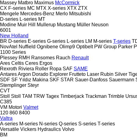
Massey
Matbro
Maximus
McCormick
CX
F-series
MC
MTX
X-series
XTX
ZTX
Mengele
Mercedes-Benz
Merlo
Mitsubishi
D-series
L-series
MT
Modine
Muir Hill
Mullerup
Mustang
Müller
Neuson
6001
New Holland
BR
D-series
E-series
G-series
L-series
LM
M-series
T-series
T
NovAtel
Nuffield
Ognibene
Olimp9
Optibelt
PW Group
Parker
P
1100 Series
Plessey
RMH
Ransomes
Rauch
Renault
Ares
Celtis
Ceres
Ergos
Rexroth
Riviera
Roller
Ropa
SAF
SAME
Antares
Argon
Dorado
Explorer
Frutteto
Laser
Rubin
Silver
Tig
SDF
SF Yıldız Makina
SKF
STAR
Sauer-Danfoss
Sauermann
Stemplinger
Steyr
CVT
Stoll
Stoll
TAM
TRW
Tagex
Timberjack
Trackman
Trimble
Ursu
C385
VM Motori
Valmet
120
860
8400
Valtra
A-series
M-series
N-series
Q-series
S-series
T-series
Versatile
Vickers Hydraulics
Volvo
BM