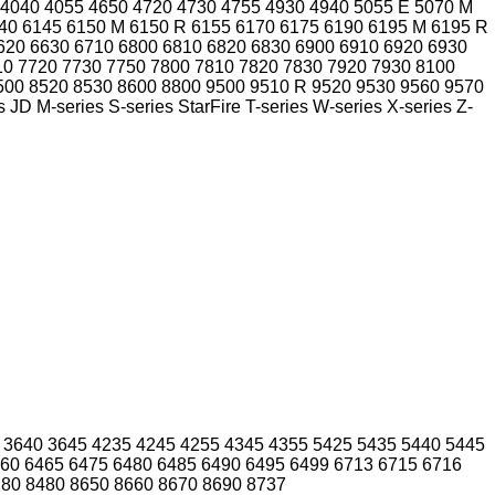
4040
4055
4650
4720
4730
4755
4930
4940
5055 E
5070 M
40
6145
6150 M
6150 R
6155
6170
6175
6190
6195 M
6195 R
620
6630
6710
6800
6810
6820
6830
6900
6910
6920
6930
10
7720
7730
7750
7800
7810
7820
7830
7920
7930
8100
500
8520
8530
8600
8800
9500
9510 R
9520
9530
9560
9570
s
JD
M-series
S-series
StarFire
T-series
W-series
X-series
Z-
3640
3645
4235
4245
4255
4345
4355
5425
5435
5440
5445
60
6465
6475
6480
6485
6490
6495
6499
6713
6715
6716
280
8480
8650
8660
8670
8690
8737