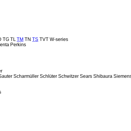
D
TG
TL
TM
TN
TS
TVT
W-series
enta
Perkins
er
Sauter
Scharmüller
Schlüter
Schwitzer
Sears
Shibaura
Siemen
s