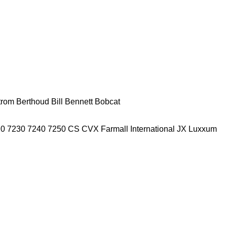
trom
Berthoud
Bill Bennett
Bobcat
20
7230
7240
7250
CS
CVX
Farmall
International
JX
Luxxum