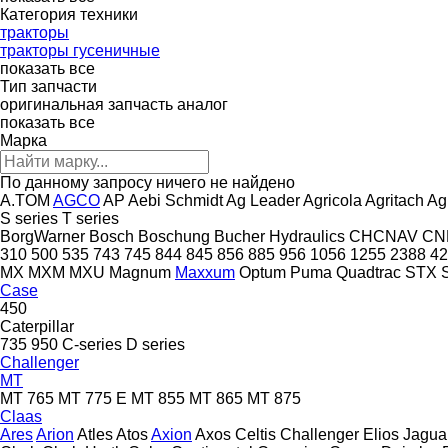
Категория техники
тракторы
тракторы гусеничные
показать все
Тип запчасти
оригинальная запчасть
аналог
показать все
Марка
По данному запросу ничего не найдено
A.TOM
AGCO
AP
Aebi Schmidt
Ag Leader
Agricola
Agritach
Ag
S series
T series
BorgWarner
Bosch
Boschung
Bucher Hydraulics
CHCNAV
CN
310
500
535
743
745
844
845
856
885
956
1056
1255
2388
42
MX
MXM
MXU
Magnum
Maxxum
Optum
Puma
Quadtrac
STX
Case
450
Caterpillar
735
950
C-series
D series
Challenger
MT
MT 765
MT 775 E
MT 855
MT 865
MT 875
Claas
Ares
Arion
Atles
Atos
Axion
Axos
Celtis
Challenger
Elios
Jagua