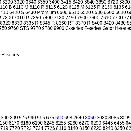
0
3200
3320
3340
3350
3400
3415
3420
3640
3650
3720
3800
110 B
6110 M
6110 R
6115
6120
6125 M
6125 R
6130
6135
61
6410
6420 S
6430 Premium
6506
6510
6520
6530
6600
6610
6
R
7300
7310 R
7350
7400
7430
7450
7500
7600
7610
7700
77
8320
8330
8335 R
8345 R
8360 RT
8370 R
8400
8420
8430
8
750
9760 STS
9770
9780
9900
C-series
F-series
Gator
H-serie
s
R-series
390
399
575
590
595
675
690
698
2640
3060
3080
3085
3095
150
6170
6180
6190
6245
6255
6260
6270
6290
6445
6455
64
7719
7720
7722
7724
7726
8110
8140
8150
8220
8240
8250
8