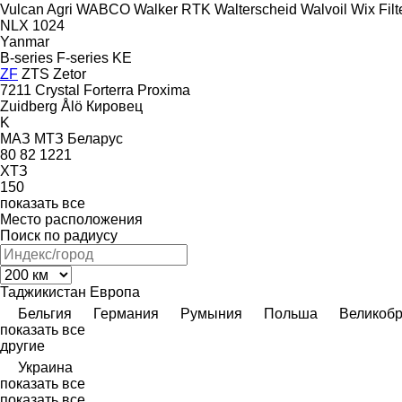
Vulcan Agri
WABCO
Walker RTK
Walterscheid
Walvoil
Wix Filt
NLX 1024
Yanmar
B-series
F-series
KE
ZF
ZTS
Zetor
7211
Crystal
Forterra
Proxima
Zuidberg
Ålö
Кировец
K
МАЗ
МТЗ Беларус
80
82
1221
ХТЗ
150
показать все
Место расположения
Поиск по радиусу
Таджикистан
Европа
Бельгия
Германия
Румыния
Польша
Великоб
показать все
другие
Украина
показать все
показать все