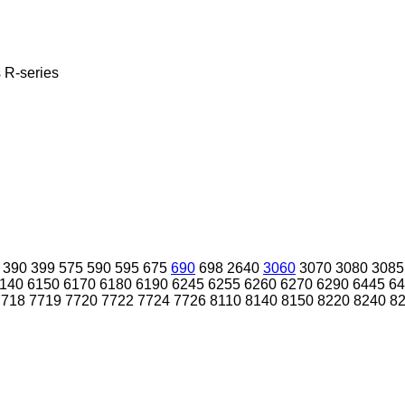
s
R-series
390
399
575
590
595
675
690
698
2640
3060
3070
3080
3085
140
6150
6170
6180
6190
6245
6255
6260
6270
6290
6445
64
7718
7719
7720
7722
7724
7726
8110
8140
8150
8220
8240
8