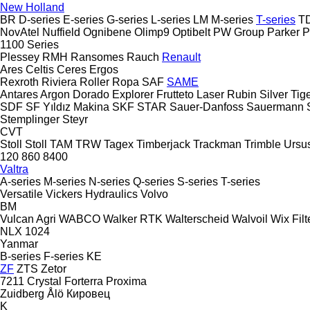
New Holland
BR
D-series
E-series
G-series
L-series
LM
M-series
T-series
T
NovAtel
Nuffield
Ognibene
Olimp9
Optibelt
PW Group
Parker
P
1100 Series
Plessey
RMH
Ransomes
Rauch
Renault
Ares
Celtis
Ceres
Ergos
Rexroth
Riviera
Roller
Ropa
SAF
SAME
Antares
Argon
Dorado
Explorer
Frutteto
Laser
Rubin
Silver
Tig
SDF
SF Yıldız Makina
SKF
STAR
Sauer-Danfoss
Sauermann
Stemplinger
Steyr
CVT
Stoll
Stoll
TAM
TRW
Tagex
Timberjack
Trackman
Trimble
Ursu
120
860
8400
Valtra
A-series
M-series
N-series
Q-series
S-series
T-series
Versatile
Vickers Hydraulics
Volvo
BM
Vulcan Agri
WABCO
Walker RTK
Walterscheid
Walvoil
Wix Filt
NLX 1024
Yanmar
B-series
F-series
KE
ZF
ZTS
Zetor
7211
Crystal
Forterra
Proxima
Zuidberg
Ålö
Кировец
K