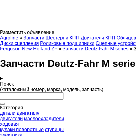
Разместить объявление
Agroline
»
Запчасти
Шестерни КПП
Двигатели
КПП
Облицов
Диски сцепления
Роликовые подшипники
Сцепные устройс
Ferguson
New Holland
ZF
»
Запчасти Deutz-Fahr M series
»
Запчасти Deutz-Fahr M seri
Поиск
(каталожный номер, марка, модель, запчасть)
Категория
детали двигателя
двигатели
маслоохладители
ходовая
кулаки поворотные
ступицы
электрика