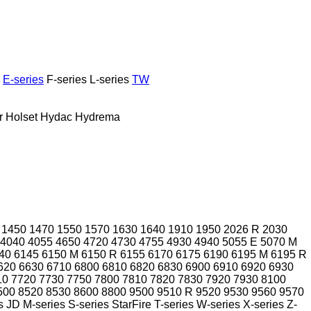
E-series
F-series
L-series
TW
r
Holset
Hydac
Hydrema
1450
1470
1550
1570
1630
1640
1910
1950
2026 R
2030
4040
4055
4650
4720
4730
4755
4930
4940
5055 E
5070 M
40
6145
6150 M
6150 R
6155
6170
6175
6190
6195 M
6195 R
620
6630
6710
6800
6810
6820
6830
6900
6910
6920
6930
10
7720
7730
7750
7800
7810
7820
7830
7920
7930
8100
500
8520
8530
8600
8800
9500
9510 R
9520
9530
9560
9570
s
JD
M-series
S-series
StarFire
T-series
W-series
X-series
Z-