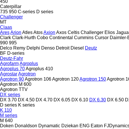
450
Caterpillar
735
950
C-series
D series
Challenger
MT
Claas
Ares
Arion
Atles
Atos
Axion
Axos
Celtis
Challenger
Elios
Jagua
Clark
Clark-Hurth
Cobo
Continental
Cummins
Cursor
Daimler-
990
995
Delco Remy
Delphi
Denso
Detroit Diesel
Deutz
BF
D-series
Deutz-Fahr
Agrofarm
Agroplus
Agroplus 70
Agroplus 410
Agrostar
Agrotron
Agrotron 90
Agrotron 106
Agrotron 120
Agrotron 150
Agrotron 1
Agrotron M 600
Agrotron TTV
DX series
DX 3.70
DX 4.50
DX 4.70
DX 6.05
DX 6.10
DX 6.30
DX 6.50
D
D series
K series
K 110
M series
M 640
Doken
Donaldson
Dynamatic
Dziekan
ENG
Eaton
FJDynamic