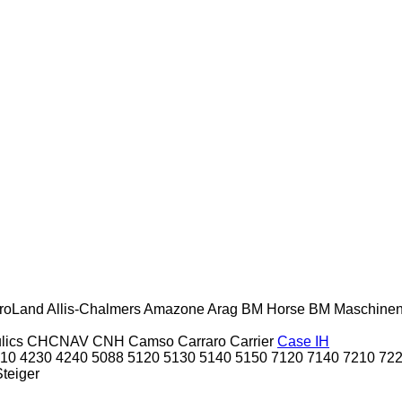
roLand
Allis-Chalmers
Amazone
Arag
BM Horse
BM Maschine
lics
CHCNAV
CNH
Camso
Carraro
Carrier
Case IH
10
4230
4240
5088
5120
5130
5140
5150
7120
7140
7210
72
Steiger