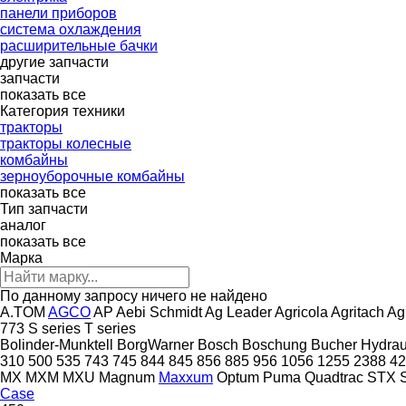
панели приборов
система охлаждения
расширительные бачки
другие запчасти
запчасти
показать все
Категория техники
тракторы
тракторы колесные
комбайны
зерноуборочные комбайны
показать все
Тип запчасти
аналог
показать все
Марка
По данному запросу ничего не найдено
A.TOM
AGCO
AP
Aebi Schmidt
Ag Leader
Agricola
Agritach
Ag
773
S series
T series
Bolinder-Munktell
BorgWarner
Bosch
Boschung
Bucher Hydrau
310
500
535
743
745
844
845
856
885
956
1056
1255
2388
42
MX
MXM
MXU
Magnum
Maxxum
Optum
Puma
Quadtrac
STX
Case