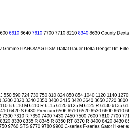
600
6610
6640
7610
7700
7710
8210
8340
8630
County
Dexta
v
Grimme
HANOMAG
HSM
Hattat
Hauer
Hella
Hengst
Hifi Filte
 J
550
590
724
730
750
810
824
850
854
1040
1120
1140
1270
0
3200
3320
3340
3350
3400
3415
3420
3640
3650
3720
3800
110 B
6110 M
6110 R
6115
6120
6125 M
6125 R
6130
6135
61
6410
6420 S
6430 Premium
6506
6510
6520
6530
6600
6610
6
R
7300
7310 R
7350
7400
7430
7450
7500
7600
7610
7700
77
8320
8330
8335 R
8345 R
8360 RT
8370 R
8400
8420
8430
8
750
9760 STS
9770
9780
9900
C-series
F-series
Gator
H-serie