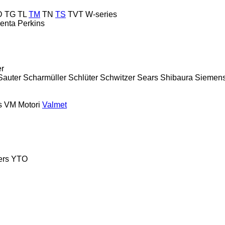
D
TG
TL
TM
TN
TS
TVT
W-series
enta
Perkins
er
Sauter
Scharmüller
Schlüter
Schwitzer
Sears
Shibaura
Siemen
s
VM Motori
Valmet
ers
YTO