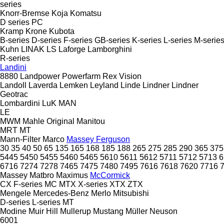
series
Knorr-Bremse
Koja
Komatsu
D series
PC
Kramp
Krone
Kubota
B-series
D-series
F-series
GB-series
K-series
L-series
M-serie
Kuhn
LINAK
LS
Laforge
Lamborghini
R-series
Landini
8880
Landpower
Powerfarm
Rex
Vision
Landoll
Laverda
Lemken
Leyland
Linde
Lindner
Lindner
Geotrac
Lombardini
LuK
MAN
LE
MWM
Mahle Original
Manitou
MRT
MT
Mann-Filter
Marco
Massey Ferguson
30
35
40
50
65
135
165
168
185
188
265
275
285
290
365
375
5445
5450
5455
5460
5465
5610
5611
5612
5711
5712
5713
6
6716
7274
7278
7465
7475
7480
7495
7616
7618
7620
7716
Massey
Matbro
Maximus
McCormick
CX
F-series
MC
MTX
X-series
XTX
ZTX
Mengele
Mercedes-Benz
Merlo
Mitsubishi
D-series
L-series
MT
Modine
Muir Hill
Mullerup
Mustang
Müller
Neuson
6001