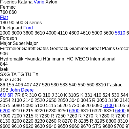
F-series
Katana
Vario
Xylon
Fermec
760
860
Fiat
180-90
500
G-series
Fleetguard
Ford
2000
3000
3600
3610
4000
4110
4600
4610
5000
5600
5610
6
Fordson
Major
Super Major
Fritzmeier
Garrett
Gates
Geotrack
Grammer
Great Plains
Greca
906
Hydromatik
Hyundai
Hürlimann
IHC
IVECO
International
844
Iseki
SXG
TA
TG
TU
TX
Isuzu
JCB
86
155
406
407
427
520
530
533
540
550
560
8310
Fastrac
JSB
John Deere
6M
6R
7R
8R
310 G
310 J
310 K
310S K
331
410
524
530
544
2054
2130
2140
2520
2650
2850
3040
3045 R
3050
3130
314
5075
5080
5090
5100
5115
5620
5720
5820
6090
6100
6105
6
6200
6210
6215
6220
6230
6250
6300
6310
6320
6330
6400
7000
7200
7215 R
7230 R
7250
7260 R
7270 R
7280 R
7290 
8130
8200
8220
8230
8260 R
8270 R
8285 R
8295
8300
8310
9600
9610
9620
9630
9640
9650
9660
9670 STS
9680
9700
9