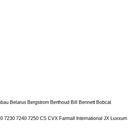
nbau
Belarus
Bergstrom
Berthoud
Bill Bennett
Bobcat
20
7230
7240
7250
CS
CVX
Farmall
International
JX
Luxxum