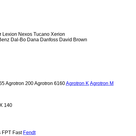
r
Lexion
Nexos
Tucano
Xerion
Benz
Dal-Bo
Dana
Danfoss
David Brown
65
Agrotron 200
Agrotron 6160
Agrotron K
Agrotron M
X 140
s
FPT
Fast
Fendt