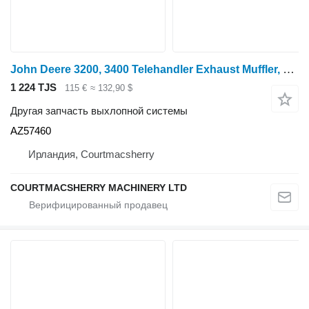
John Deere 3200, 3400 Telehandler Exhaust Muffler, Silencer Bracket Az57460 AZ57460 для трактора колесного John Deere 3200, 3400
1 224 TJS
115 €
≈ 132,90 $
Другая запчасть выхлопной системы
AZ57460
Ирландия, Courtmacsherry
COURTMACSHERRY MACHINERY LTD