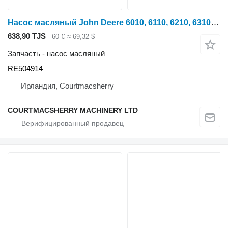
Насос масляный John Deere 6010, 6110, 6210, 6310, 3200, 6020, 6220 Engine Oil Pump Re50491 RE504914 для трактора колесного John Deere 6010, 6110, 6210, 6310, 6410, 6510, 6610, 6810, 6910, 6405, 6605, 3200, 3400, 6205, 6505, 6020, 6120, 6220, 6320, 6420, 6520, 6620, 6820, 6920, 6215, 6515, 6120, 6220, 6320, 6420, 6615, 6715, 5620, 5720, 5820, 531010, 5410, 5510, 3800, 3215, 3220, 3415, 3420
638,90 TJS
60 €
≈ 69,32 $
Запчасть - насос масляный
RE504914
Ирландия, Courtmacsherry
COURTMACSHERRY MACHINERY LTD