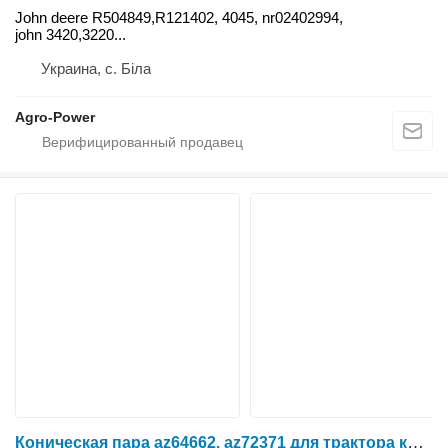
John deere R504849,R121402, 4045, nr02402994,
john 3420,3220...
Украина, с. Біла
Agro-Power
Коническая пара az64662, az72371 для трактора колесного John Deere 3420,3400,3220,3200