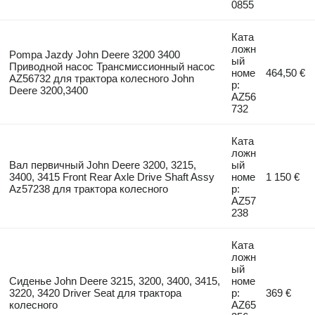
0855
Ката
ложн
Pompa Jazdy John Deere 3200 3400
ый
Приводной насос Трансмиссионный насос
номе
464,50 €
AZ56732 для трактора колесного John
р:
Deere 3200,3400
AZ56
732
Ката
ложн
Вал первичный John Deere 3200, 3215,
ый
3400, 3415 Front Rear Axle Drive Shaft Assy
номе
1 150 €
Az57238 для трактора колесного
р:
AZ57
238
Ката
ложн
ый
Сиденье John Deere 3215, 3200, 3400, 3415,
номе
3220, 3420 Driver Seat для трактора
р:
369 €
колесного
AZ65