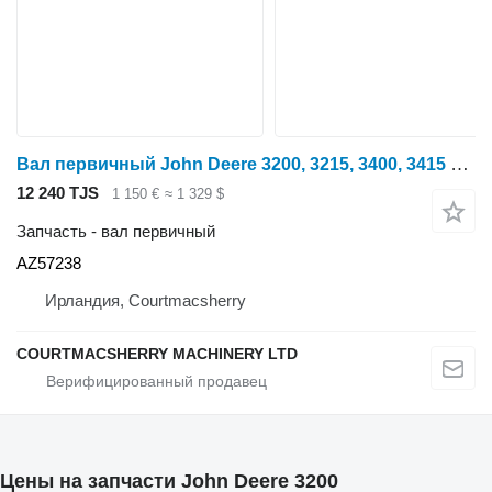
Вал первичный John Deere 3200, 3215, 3400, 3415 Front Rear Axle Drive Shaft Assy Az57238 AZ57238 для трактора колесного
12 240 TJS
1 150 €
≈ 1 329 $
Запчасть - вал первичный
AZ57238
Ирландия, Courtmacsherry
COURTMACSHERRY MACHINERY LTD
Цены на запчасти John Deere 3200