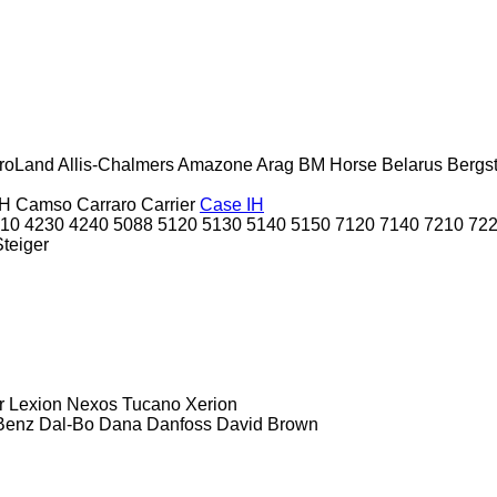
roLand
Allis-Chalmers
Amazone
Arag
BM Horse
Belarus
Bergs
H
Camso
Carraro
Carrier
Case IH
10
4230
4240
5088
5120
5130
5140
5150
7120
7140
7210
72
Steiger
r
Lexion
Nexos
Tucano
Xerion
Benz
Dal-Bo
Dana
Danfoss
David Brown