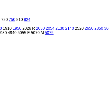
4
730
750
810
824
0
1910
1950
2026 R
2030
2054
2130
2140
2520
2650
2850
30
4930
4940
5055 E
5070 M
5075