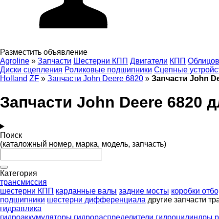
Разместить объявление
Agroline
»
Запчасти
Шестерни КПП
Двигатели
КПП
Облицов
Диски сцепления
Роликовые подшипники
Сцепные устройс
Holland
ZF
»
Запчасти John Deere 6820
»
Запчасти John De
Запчасти John Deere 6820 
Поиск
(каталожный номер, марка, модель, запчасть)
Категория
трансмиссия
шестерни КПП
карданные валы
задние мосты
коробки отб
подшипники
шестерни дифференциала
другие запчасти т
гидравлика
гидроаккумуляторы
гидрораспределители
гидроцилиндры
р