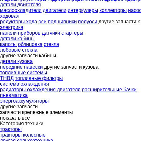
детали двигателя
маслоохладители
двигатели
интеркулеры
коллекторы
насо
ходовая
редукторы хода
оси
подшипники
полуоси
другие запчасти к
электрика
панели приборов
датчики
стартеры
детали кабины
капоты
облицовка
стекла
лобовые стекла
другие запчасти кабины
детали кузова
передние навески
другие запчасти кузова
топливные системы
ТНВД
топливные фильтры
система охлаждения
радиаторы охлаждения двигателя
расширительные бачки
пневматика
энергоаккумуляторы
другие запчасти
запчасти
крепежные элементы
показать все
Категория техники
тракторы
тракторы колесные
другая сельхозтехника