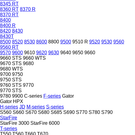
8345 RT
8360 RT
8370 R
8370 RT
8400
8400 R
8420
8430
8430T
8500
8520
8530
8600
8800
9500
9510 R
9520
9530
9560
9560 RT
9570
9600
9610
9620
9630
9640
9650
9660
9660 STS
9660 WTS
9670 STS
9680
9680 WTS
9700
9750
9750 STS
9760 STS
9770
9770 STS
9780
9900
C-series
F-series
Gator
Gator HPX
H-series
JD
M-series
S-series
S560
S660
S670
S680
S685
S690
S770
S780
S790
StarFire
StarFire 3000
StarFire 6000
T-series
T550
T560
T660
T670