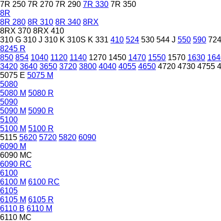
7R 250
7R 270
7R 290
7R 330
7R 350
8R
8R 280
8R 310
8R 340
8RX
8RX 370
8RX 410
310 G
310 J
310 K
310S K
331
410
524
530
544 J
550
590
72
8245 R
850
854
1040
1120
1140
1270
1450
1470
1550
1570
1630
164
3420
3640
3650
3720
3800
4040
4055
4650
4720
4730
4755
5075 E
5075 M
5080
5080 M
5080 R
5090
5090 M
5090 R
5100
5100 M
5100 R
5115
5620
5720
5820
6090
6090 M
6090 MC
6090 RC
6100
6100 M
6100 RC
6105
6105 M
6105 R
6110 B
6110 M
6110 MC