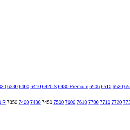
320
6330
6400
6410
6420 S
6430 Premium
6506
6510
6520
65
0 R
7350
7400
7430
7450
7500
7600
7610
7700
7710
7720
77