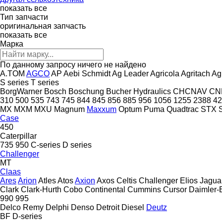
показать все
Тип запчасти
оригинальная запчасть
показать все
Марка
По данному запросу ничего не найдено
A.TOM
AGCO
AP
Aebi Schmidt
Ag Leader
Agricola
Agritach
Ag
S series
T series
BorgWarner
Bosch
Boschung
Bucher Hydraulics
CHCNAV
CN
310
500
535
743
745
844
845
856
885
956
1056
1255
2388
42
MX
MXM
MXU
Magnum
Maxxum
Optum
Puma
Quadtrac
STX
Case
450
Caterpillar
735
950
C-series
D series
Challenger
MT
Claas
Ares
Arion
Atles
Atos
Axion
Axos
Celtis
Challenger
Elios
Jagua
Clark
Clark-Hurth
Cobo
Continental
Cummins
Cursor
Daimler-
990
995
Delco Remy
Delphi
Denso
Detroit Diesel
Deutz
BF
D-series