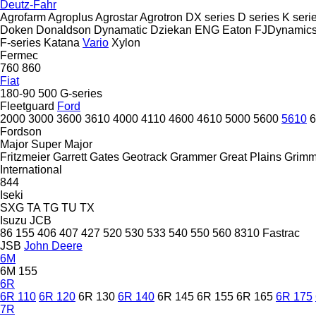
Deutz-Fahr
Agrofarm
Agroplus
Agrostar
Agrotron
DX series
D series
K seri
Doken
Donaldson
Dynamatic
Dziekan
ENG
Eaton
FJDynamic
F-series
Katana
Vario
Xylon
Fermec
760
860
Fiat
180-90
500
G-series
Fleetguard
Ford
2000
3000
3600
3610
4000
4110
4600
4610
5000
5600
5610
6
Fordson
Major
Super Major
Fritzmeier
Garrett
Gates
Geotrack
Grammer
Great Plains
Grim
International
844
Iseki
SXG
TA
TG
TU
TX
Isuzu
JCB
86
155
406
407
427
520
530
533
540
550
560
8310
Fastrac
JSB
John Deere
6M
6M 155
6R
6R 110
6R 120
6R 130
6R 140
6R 145
6R 155
6R 165
6R 175
7R