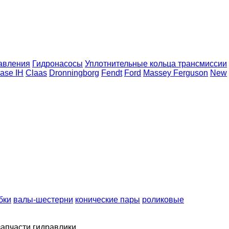
авления
Гидронасосы
Уплотнительные кольца трансмиссии
ase IH
Claas
Dronningborg
Fendt
Ford
Massey Ferguson
New
бки
валы-шестерни
конические пары
роликовые
запчасти гидравлики