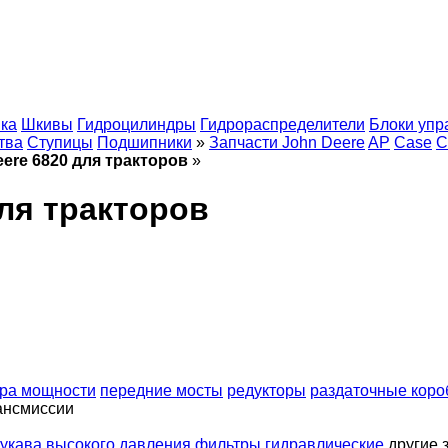
ка
Шкивы
Гидроцилиндры
Гидрораспределители
Блоки упр
тва
Ступицы
Подшипники
»
Запчасти John Deere
AP
Case
C
ere 6820 для тракторов
»
для тракторов
ора мощности
передние мосты
редукторы
раздаточные коро
рансмиссии
укава высокого давления
фильтры гидравлические
другие 