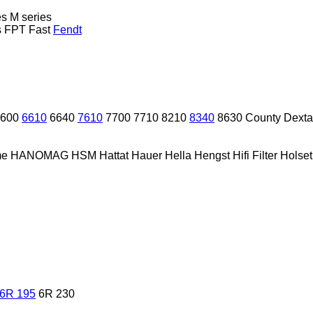
es
M series
s
FPT
Fast
Fendt
600
6610
6640
7610
7700
7710
8210
8340
8630
County
Dexta
me
HANOMAG
HSM
Hattat
Hauer
Hella
Hengst
Hifi Filter
Holset
6R 195
6R 230