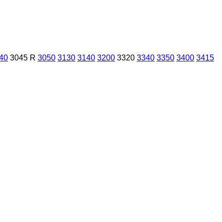
40
3045 R
3050
3130
3140
3200
3320
3340
3350
3400
3415