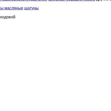
сы масляные
шатуны
 ходовой