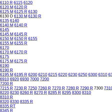
6110 R
6115
6120
6120 M
6120 R
6125 M
6125 R
6130
6130 D
6130 M
6130 R
6135
6140
6140 M
6140 R
6145
6145 M
6145 R
6150 M
6150 R
6155
6155 M
6155 R
6170
6170 M
6170 R
6175
6175 M
6175 R
6190
6190 R
6195 M
6195 R
6200
6210
6215
6220
6230
6250
6300
6310
6
6910
6920
6930
7000
7200
7200 R
7215 R
7230 R
7250
7260 R
7270 R
7280 R
7290 R
7300
731
8220
8230
8260 R
8270 R
8285 R
8295
8300
8310
8310 R
8320
8330
8335 R
8335 RT
8345 R