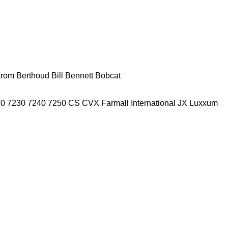
trom
Berthoud
Bill Bennett
Bobcat
20
7230
7240
7250
CS
CVX
Farmall
International
JX
Luxxum