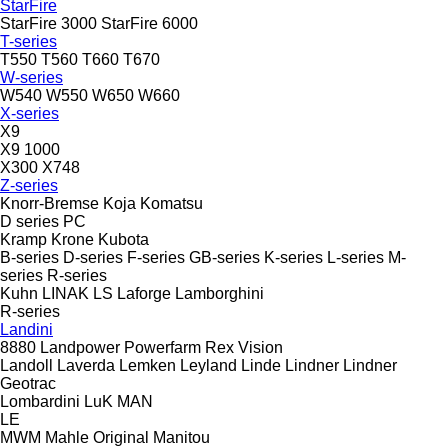
StarFire
StarFire 3000
StarFire 6000
T-series
T550
T560
T660
T670
W-series
W540
W550
W650
W660
X-series
X9
X9 1000
X300
X748
Z-series
Knorr-Bremse
Koja
Komatsu
D series
PC
Kramp
Krone
Kubota
B-series
D-series
F-series
GB-series
K-series
L-series
M-
series
R-series
Kuhn
LINAK
LS
Laforge
Lamborghini
R-series
Landini
8880
Landpower
Powerfarm
Rex
Vision
Landoll
Laverda
Lemken
Leyland
Linde
Lindner
Lindner
Geotrac
Lombardini
LuK
MAN
LE
MWM
Mahle Original
Manitou