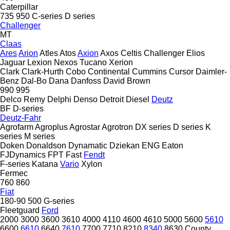
Caterpillar
735
950
C-series
D series
Challenger
MT
Claas
Ares
Arion
Atles
Atos
Axion
Axos
Celtis
Challenger
Elios
Jaguar
Lexion
Nexos
Tucano
Xerion
Clark
Clark-Hurth
Cobo
Continental
Cummins
Cursor
Daimler-
Benz
Dal-Bo
Dana
Danfoss
David Brown
990
995
Delco Remy
Delphi
Denso
Detroit Diesel
Deutz
BF
D-series
Deutz-Fahr
Agrofarm
Agroplus
Agrostar
Agrotron
DX series
D series
K
series
M series
Doken
Donaldson
Dynamatic
Dziekan
ENG
Eaton
FJDynamics
FPT
Fast
Fendt
F-series
Katana
Vario
Xylon
Fermec
760
860
Fiat
180-90
500
G-series
Fleetguard
Ford
2000
3000
3600
3610
4000
4110
4600
4610
5000
5600
5610
6600
6610
6640
7610
7700
7710
8210
8340
8630
County