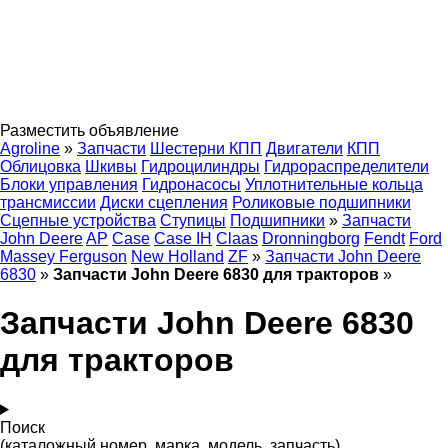
Разместить объявление
Agroline
»
Запчасти
Шестерни КПП
Двигатели
КПП
Облицовка
Шкивы
Гидроцилиндры
Гидрораспределители
Блоки управления
Гидронасосы
Уплотнительные кольца
трансмиссии
Диски сцепления
Роликовые подшипники
Сцепные устройства
Ступицы
Подшипники
»
Запчасти
John Deere
AP
Case
Case IH
Claas
Dronningborg
Fendt
Ford
Massey Ferguson
New Holland
ZF
»
Запчасти John Deere
6830
»
Запчасти John Deere 6830 для тракторов
»
Запчасти John Deere 6830
для тракторов
Поиск
(каталожный номер, марка, модель, запчасть)