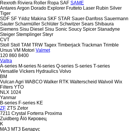
Rexroth
Riviera
Roller
Ropa
SAF
SAME
Antares
Argon
Dorado
Explorer
Frutteto
Laser
Rubin
Silver
Tiger
SDF
SF Yıldız Makina
SKF
STAR
Sauer-Danfoss
Sauermann
Sauter
Scharmüller
Schlüter
Schwitzer
Sears
Shibaura
Siemens
Sisu Diesel
Sisu
Sonic
Soucy
Spicer
Stanadyne
Steiger
Stemplinger
Steyr
CVT
Stoll
Stoll
TAM
TRW
Tagex
Timberjack
Trackman
Trimble
Ursus
VM Motori
Valmet
120
860
8400
Valtra
A-series
M-series
N-series
Q-series
S-series
T-series
Versatile
Vickers Hydraulics
Volvo
BM
Vulcan Agri
WABCO
Walker RTK
Walterscheid
Walvoil
Wix
Filters
YTO
NLX 1024
Yanmar
B-series
F-series
KE
ZF
ZTS
Zetor
7211
Crystal
Forterra
Proxima
Zuidberg
Ålö
Кировец
K
МАЗ
МТЗ Беларус