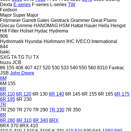
Dexta
E-series
F-series
L-series
TW
Fordson
Major
Super Major
Fritzmeier
Garrett
Gates
Geotrack
Grammer
Great Plains
Grecav
Grimme
HANOMAG
HSM
Hattat
Hauer
Hella
Hengst
Hifi Filter
Holset
Hydac
Hydrema
906
Hydromatik
Hyundai
Hürlimann
IHC
IVECO
International
844
Iseki
SXG
TA
TG
TU
TX
Isuzu
JCB
86
155
406
407
427
520
530
533
540
550
560
8310
Fastrac
JSB
John Deere
6M
6M 155
6R
6R 110
6R 120
6R 130
6R 140
6R 145
6R 155
6R 165
6R 175
6R 195
6R 230
7R
7R 250
7R 270
7R 290
7R 330
7R 350
8R
8R 280
8R 310
8R 340
8RX
8RX 370
8RX 410
310 G
310 J
310 K
310S K
331
410
524
530
544 J
550
590