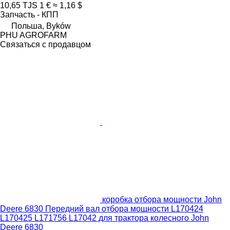
10,65 TJS
1 €
≈ 1,16 $
Запчасть - КПП
Польша, Byków
PHU AGROFARM
Связаться с продавцом
коробка отбора мощности John
Deere 6830 Передний вал отбора мощности L170424
L170425 L171756 L17042 для трактора колесного John
Deere 6830