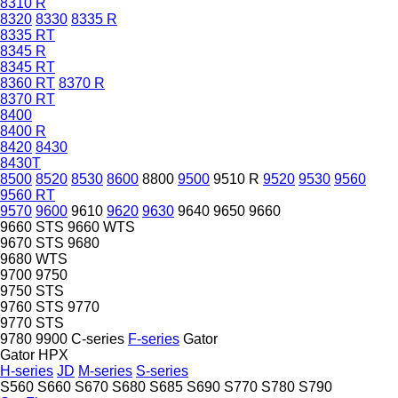
8310 R
8320
8330
8335 R
8335 RT
8345 R
8345 RT
8360 RT
8370 R
8370 RT
8400
8400 R
8420
8430
8430T
8500
8520
8530
8600
8800
9500
9510 R
9520
9530
9560
9560 RT
9570
9600
9610
9620
9630
9640
9650
9660
9660 STS
9660 WTS
9670 STS
9680
9680 WTS
9700
9750
9750 STS
9760 STS
9770
9770 STS
9780
9900
C-series
F-series
Gator
Gator HPX
H-series
JD
M-series
S-series
S560
S660
S670
S680
S685
S690
S770
S780
S790