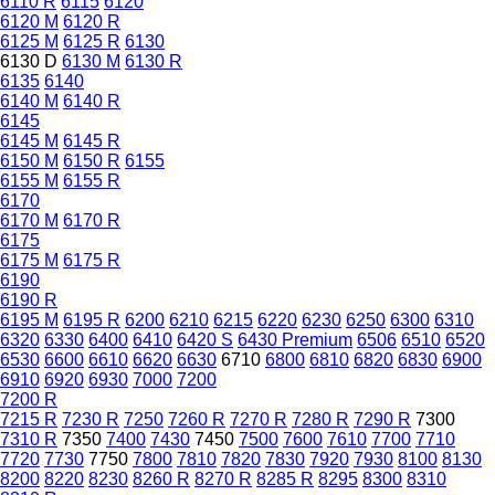
6110 R
6115
6120
6120 M
6120 R
6125 M
6125 R
6130
6130 D
6130 M
6130 R
6135
6140
6140 M
6140 R
6145
6145 M
6145 R
6150 M
6150 R
6155
6155 M
6155 R
6170
6170 M
6170 R
6175
6175 M
6175 R
6190
6190 R
6195 M
6195 R
6200
6210
6215
6220
6230
6250
6300
6310
6320
6330
6400
6410
6420 S
6430 Premium
6506
6510
6520
6530
6600
6610
6620
6630
6710
6800
6810
6820
6830
6900
6910
6920
6930
7000
7200
7200 R
7215 R
7230 R
7250
7260 R
7270 R
7280 R
7290 R
7300
7310 R
7350
7400
7430
7450
7500
7600
7610
7700
7710
7720
7730
7750
7800
7810
7820
7830
7920
7930
8100
8130
8200
8220
8230
8260 R
8270 R
8285 R
8295
8300
8310