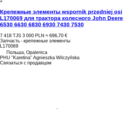
2
Крепежные элементы wspornik przedniej osi
L170069 для трактора колесного John Deere
6530 6630 6830 6930 7430 7530
7 418 TJS
3 000 PLN
≈ 696,70 €
Запчасть - крепежные элементы
L170069
Польша, Opalenica
PHU "Karetina" Agnieszka Wilczyńska
Связаться с продавцом