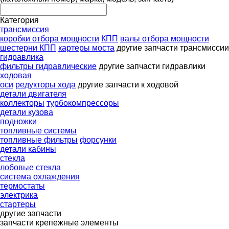
Категория
трансмиссия
коробки отбора мощности
КПП
валы отбора мощности
шестерни КПП
картеры моста
другие запчасти трансмиссии
гидравлика
фильтры гидравлические
другие запчасти гидравлики
ходовая
оси
редукторы хода
другие запчасти к ходовой
детали двигателя
коллекторы
турбокомпрессоры
детали кузова
подножки
топливные системы
топливные фильтры
форсунки
детали кабины
стекла
лобовые стекла
система охлаждения
термостаты
электрика
стартеры
другие запчасти
запчасти
крепежные элементы