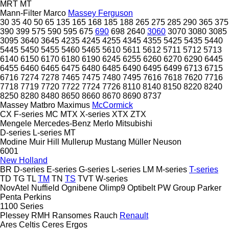
MRT
MT
Mann-Filter
Marco
Massey Ferguson
30
35
40
50
65
135
165
168
185
188
265
275
285
290
365
375
390
399
575
590
595
675
690
698
2640
3060
3070
3080
3085
3095
3640
3645
4235
4245
4255
4345
4355
5425
5435
5440
5445
5450
5455
5460
5465
5610
5611
5612
5711
5712
5713
6140
6150
6170
6180
6190
6245
6255
6260
6270
6290
6445
6455
6460
6465
6475
6480
6485
6490
6495
6499
6713
6715
6716
7274
7278
7465
7475
7480
7495
7616
7618
7620
7716
7718
7719
7720
7722
7724
7726
8110
8140
8150
8220
8240
8250
8280
8480
8650
8660
8670
8690
8737
Massey
Matbro
Maximus
McCormick
CX
F-series
MC
MTX
X-series
XTX
ZTX
Mengele
Mercedes-Benz
Merlo
Mitsubishi
D-series
L-series
MT
Modine
Muir Hill
Mullerup
Mustang
Müller
Neuson
6001
New Holland
BR
D-series
E-series
G-series
L-series
LM
M-series
T-series
TD
TG
TL
TM
TN
TS
TVT
W-series
NovAtel
Nuffield
Ognibene
Olimp9
Optibelt
PW Group
Parker
Penta
Perkins
1100 Series
Plessey
RMH
Ransomes
Rauch
Renault
Ares
Celtis
Ceres
Ergos