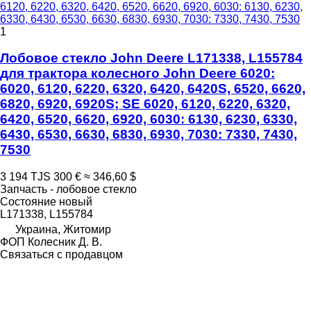
1
Лобовое стекло John Deere L171338, L155784
для трактора колесного John Deere 6020:
6020, 6120, 6220, 6320, 6420, 6420S, 6520, 6620,
6820, 6920, 6920S; SE 6020, 6120, 6220, 6320,
6420, 6520, 6620, 6920, 6030: 6130, 6230, 6330,
6430, 6530, 6630, 6830, 6930, 7030: 7330, 7430,
7530
3 194 TJS
300 €
≈ 346,60 $
Запчасть - лобовое стекло
Состояние
новый
L171338, L155784
Украина, Житомир
ФОП Колесник Д. В.
Связаться с продавцом