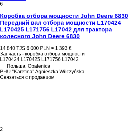
6
Коробка отбора мощности John Deere 6830
Передний вал отбора мощности L170424
L170425 L171756 L17042 для трактора
колесного John Deere 6830
14 840 TJS
6 000 PLN
≈ 1 393 €
Запчасть - коробка отбора мощности
L170424 L170425 L171756 L17042
Польша, Opalenica
PHU "Karetina" Agnieszka Wilczyńska
Связаться с продавцом
2