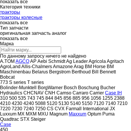
показать все
Категория техники
тракторы
тракторы колесные
показать все
Тип запчасти
оригинальная запчасть
аналог
показать все
Марка
По данному запросу ничего не найдено
A.TOM
AGCO
AP
Aebi Schmidt
Ag Leader
Agricola
Agritach
AgroLand
Allis-Chalmers
Amazone
Arag
BM Horse
BM
Maschinenbau
Belarus
Bergstrom
Berthoud
Bill Bennett
Bobcat
773
S series
T series
Bolinder-Munktell
BorgWarner
Bosch
Boschung
Bucher
Hydraulics
CHCNAV
CNH
Camso
Carraro
Carrier
Case IH
310
500
535
743
745
844
845
856
885
956
1056
1255
2388
4210
4230
4240
5088
5120
5130
5140
5150
7120
7140
7210
7220
7230
7240
7250
CS
CVX
Farmall
International
JX
Luxxum
MX
MXM
MXU
Magnum
Maxxum
Optum
Puma
Quadtrac
STX
Steiger
Case
450