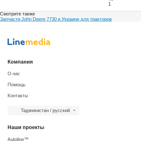
1
Смотрите также
Запчасти John Deere 7730 в Украине для тракторов
Компания
О нас
Помощь
Контакты
Таджикистан / русский
Наши проекты
Autoline™