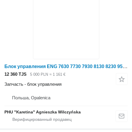
Блок управления ENG 7630 7730 7930 8130 8230 9530 Модуль Контроллер Компьютер RE520953 для трактора колесного John Deere 7630 7730 7930 8130 8230 9530
12 360 TJS
5 000 PLN
≈ 1 161 €
Запчасть - блок управления
Польша, Opalenica
PHU "Karetina" Agnieszka Wilczyńska