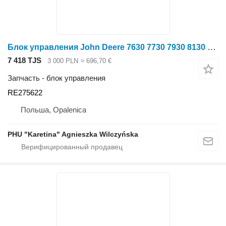
Блок управления John Deere 7630 7730 7930 8130 8230 9530 Модуль Контроллер Компьютер RE275622 для трактора колесного John Deere 7630 7730 7930 8130 8230 9530
7 418 TJS
3 000 PLN
≈ 696,70 €
Запчасть - блок управления
RE275622
Польша, Opalenica
PHU "Karetina" Agnieszka Wilczyńska