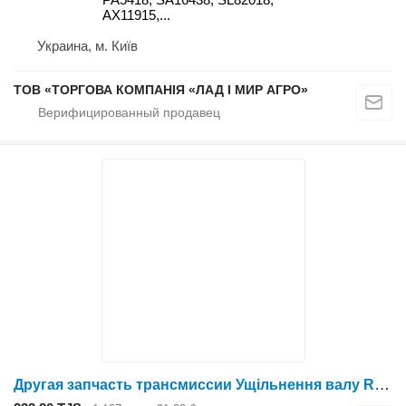
AX11915,...
Украина, м. Київ
ТОВ «ТОРГОВА КОМПАНІЯ «ЛАД І МИР АГРО»
Другая запчасть трансмиссии Ущільнення валу RE193099-OL для трактора колесного John Deere 7200R, 7210, 7210R, 7215R, 7230R, 7250R, 7260R, 7270R, 7280R, 7310R, 7330, 7410, 7420, 7510, 7520, 7610, 7630, 7710, 7720, 7730, 7810, 7815, 7820, 7830, 7920, 7930