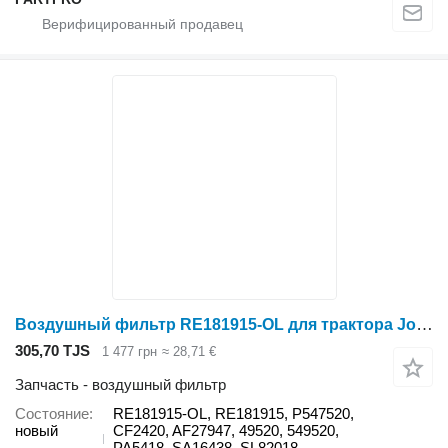
Воздушный фильтр RE181915-OL для трактора John Deere 7630, 7720, 7730, 7820, 7830, 7920, 7930
305,70 TJS
1 477 грн
≈ 28,71 €
Запчасть - воздушный фильтр
Состояние
RE181915-OL, RE181915, P547520,
новый
CF2420, AF27947, 49520, 549520,
PA5418, SA16438, SL82018,