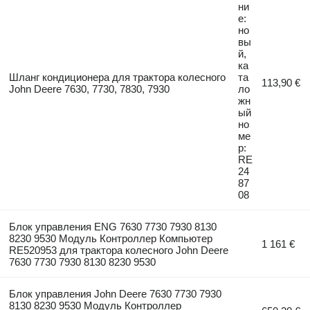
ни
е:
но
вы
й,
ка
Шланг кондиционера для трактора колесного
та
113,90 €
John Deere 7630, 7730, 7830, 7930
ло
жн
ый
но
ме
р:
RE
24
87
08
Блок управления ENG 7630 7730 7930 8130
8230 9530 Модуль Контроллер Компьютер
1 161 €
RE520953 для трактора колесного John Deere
7630 7730 7930 8130 8230 9530
Блок управления John Deere 7630 7730 7930
8130 8230 9530 Модуль Контроллер