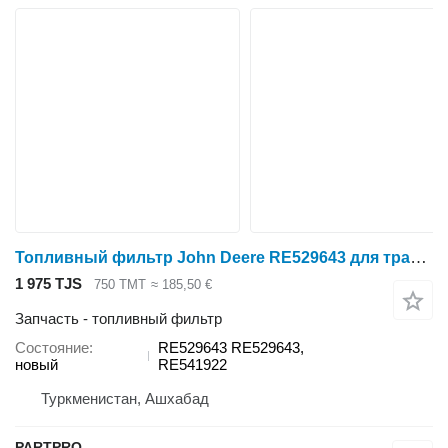
Топливный фильтр John Deere RE529643 для трактора колесного John Deere 120D 160D 160G 180G 200D 210 P 210G 210LJ 240D 250 P 250G 270D 290G 310J 310SJ 310TJ 315J 444J 444K 460DC 524K 524K-II 540H 544K 544K-II 548H 624K 624K-II 640G 640H 644K 648G 648H 648HT 670G 672G 710J 710K 748H 748HT 764 850J 1450 1470 1550 1570 1854 1854J 2054 2144G 2154D 2204 2454D 2954D 4045HF280 4045HF287 4045HF289 4045HFG81 4045HFJ85 4045TF276 4045TF277 4045TF280 4045TF281 4045TF290 4730 6068HF485 6068HFG85 6068HFS83 6100D 6110E SALTILLO 6115D 6130D 6140D 6165J 6185J 6530 6630 6830 6930 7130 7230 7330 7430E 7530E 7630 7715 7730 7815 7830 7930 9470 STS 9540 9560 9560 STS 9570 STS 9580 C100 C110 C230 C240 C440 R230 S540 S550 T550 W80 W210 W230 W540 W550 W650 WL56 Y110 Y115 Y210 Y215
1 975 TJS
750 ТМТ
≈ 185,50 €
Запчасть - топливный фильтр
Состояние
RE529643 RE529643,
новый
RE541922
Туркменистан, Ашхабад
PARTPRO