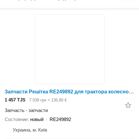
Запчасти Решітка RE249892 для трактора колесного John Deere 7630, 7730, 7830, 7930
1 457 TJS
7 039 грн
≈ 136,80 €
Запчасть - запчасти
Состояние
новый
RE249892
Украина, м. Київ