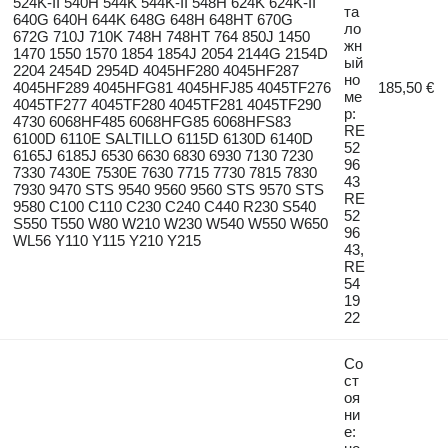
524K-II 540H 544K 544K-II 548H 624K 624K-II
та
640G 640H 644K 648G 648H 648HT 670G
ло
672G 710J 710K 748H 748HT 764 850J 1450
жн
1470 1550 1570 1854 1854J 2054 2144G 2154D
ый
2204 2454D 2954D 4045HF280 4045HF287
но
4045HF289 4045HFG81 4045HFJ85 4045TF276
185,50 €
ме
4045TF277 4045TF280 4045TF281 4045TF290
р:
4730 6068HF485 6068HFG85 6068HFS83
RE
6100D 6110E SALTILLO 6115D 6130D 6140D
52
6165J 6185J 6530 6630 6830 6930 7130 7230
96
7330 7430E 7530E 7630 7715 7730 7815 7830
43
7930 9470 STS 9540 9560 9560 STS 9570 STS
RE
9580 C100 C110 C230 C240 C440 R230 S540
52
S550 T550 W80 W210 W230 W540 W550 W650
96
WL56 Y110 Y115 Y210 Y215
43,
RE
54
19
22
Со
ст
оя
ни
е: