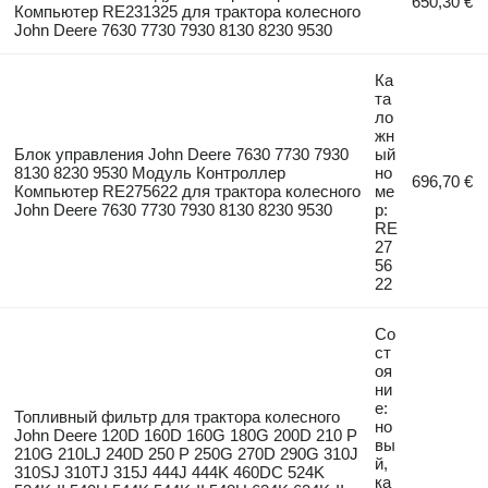
650,30 €
Компьютер RE231325 для трактора колесного
John Deere 7630 7730 7930 8130 8230 9530
Ка
та
ло
жн
Блок управления John Deere 7630 7730 7930
ый
8130 8230 9530 Модуль Контроллер
но
696,70 €
Компьютер RE275622 для трактора колесного
ме
John Deere 7630 7730 7930 8130 8230 9530
р:
RE
27
56
22
Со
ст
оя
ни
е:
Топливный фильтр для трактора колесного
но
John Deere 120D 160D 160G 180G 200D 210 P
вы
210G 210LJ 240D 250 P 250G 270D 290G 310J
й,
310SJ 310TJ 315J 444J 444K 460DC 524K
ка