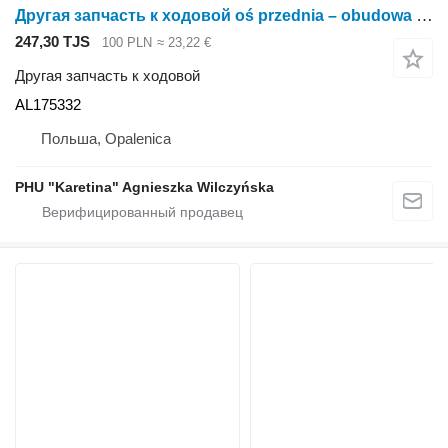
Другая запчасть к ходовой oś przednia – obudowa osi lewa AL175332 для трактора колесного John Deere 6930 7730
247,30 TJS
100 PLN
≈ 23,22 €
Другая запчасть к ходовой
AL175332
Польша, Opalenica
PHU "Karetina" Agnieszka Wilczyńska