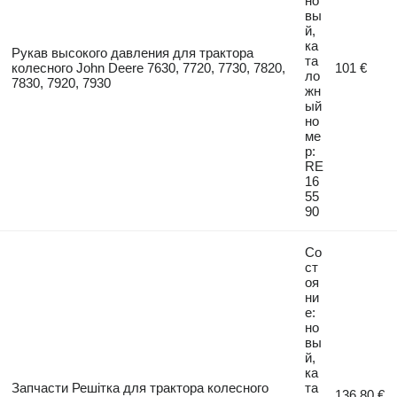
но
вы
й,
ка
Рукав высокого давления для трактора
та
колесного John Deere 7630, 7720, 7730, 7820,
101 €
ло
7830, 7920, 7930
жн
ый
но
ме
р:
RE
16
55
90
Со
ст
оя
ни
е:
но
вы
й,
ка
Запчасти Решітка для трактора колесного
та
136,80 €