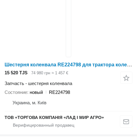
Шестерня коленвала RE224798 для трактора колесного John Deere 2204, 7195J, 7730, 7830, 7630, 7930
15 520 TJS
74 980 грн
≈ 1 457 €
Запчасть - шестерня коленвала
Состояние
новый
RE224798
Украина, м. Київ
ТОВ «ТОРГОВА КОМПАНІЯ «ЛАД І МИР АГРО»