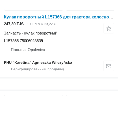
Кулак поворотный L157366 для трактора колесного John Deere 6930 7730
247,30 TJS
100 PLN
≈ 23,22 €
Запчасть - кулак поворотный
L157366 75006028639
Польша, Opalenica
PHU "Karetina" Agnieszka Wilczyńska