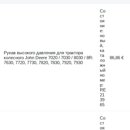
Со
ст
оя
ни
е:
но
вы
й,
ка
Рукав высокого давления для трактора
та
колесного John Deere 7020 / 7030 / 8030 / 8R:
86,86 €
ло
7630, 7720, 7730, 7820, 7830, 7920, 7930
жн
ый
но
ме
р:
RE
21
39
65
Со
ст
оя