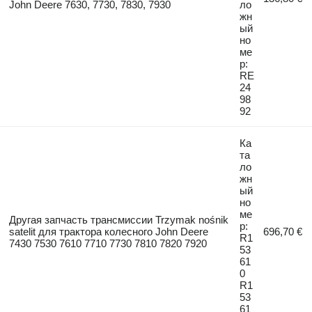
John Deere 7630, 7730, 7830, 7930
ло
жн
ый
но
ме
р:
RE
24
98
92
Ка
та
ло
жн
ый
но
ме
Другая запчасть трансмиссии Trzymak nośnik
р:
satelit для трактора колесного John Deere
696,70 €
R1
7430 7530 7610 7710 7730 7810 7820 7920
53
61
0
R1
53
61