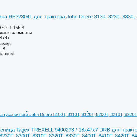
на RE323041 для трактора John Deere 8130, 8230, 8330, 84
0 €
≈ 1 155 $
пежные элементы
94747
томир
 В.
одавцом
 гусеничного John Deere 8100T, 8110T, 8120T, 8200T, 8210T, 8220T,
еница Tagex TREXELL 9400293 / 18x47x7 DRB для трактора
8230T, 8300T, 8310T, 8320T, 8330T, 8400T, 8410T, 8420T, 8