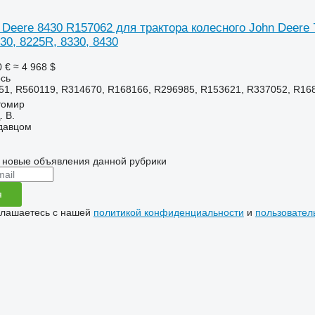
Deere 8430 R157062 для трактора колесного John Deere 7
130, 8225R, 8330, 8430
0 €
≈ 4 968 $
ось
51, R560119, R314670, R168166, R296985, R153621, R337052, R16
томир
 В.
одавцом
 новые объявления данной рубрики
я
глашаетесь с нашей
политикой конфиденциальности
и
пользовател