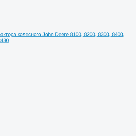
ктора колесного John Deere 8100, 8200, 8300, 8400,
8430