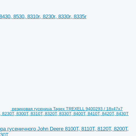
30, 8530, 8310r, 8230r, 8330r, 8335r
резиновая гусеница Tagex TREXELL 9400293 / 18x47x7
 8230T, 8300T, 8310T, 8320T, 8330T, 8400T, 8410T, 8420T, 8430T
 гусеничного John Deere 8100T, 8110T, 8120T, 8200T,
430T