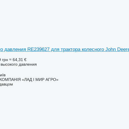
о давления RE239627 для трактора колесного John Deere
9 грн
≈ 64,31 €
в высокого давления
иїв
КОМПАНІЯ «ЛАД І МИР АГРО»
одавцом