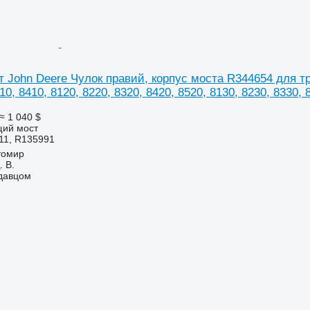
John Deere Чулок правий, корпус моста R344654 для тра
10, 8410, 8120, 8220, 8320, 8420, 8520, 8130, 8230, 8330, 
≈ 1 040 $
щий мост
11, R135991
томир
 В.
одавцом