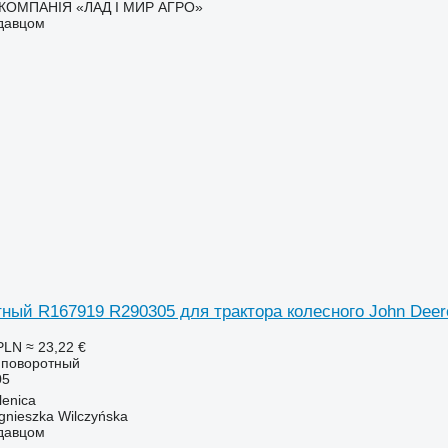
КОМПАНІЯ «ЛАД І МИР АГРО»
одавцом
ный R167919 R290305 для трактора колесного John Deer
PLN
≈ 23,22 €
к поворотный
05
enica
gnieszka Wilczyńska
одавцом