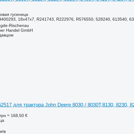
новая гусеница
400293, 18x47x7, R241743, R222976, R576550, 528240, 613540, 631
ügde-Rischenau
her Handel GmbH
одавцом
517 для трактора John Deere 8030 / 8030T,8130, 8230, 82
грн
≈ 168,50 €
ица
иїв