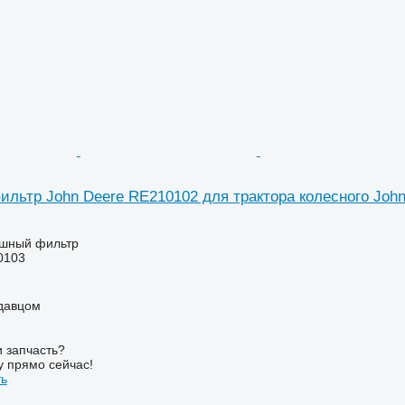
льтр John Deere RE210102 для трактора колесного John
ушный фильтр
0103
одавцом
 запчасть?
у прямо сейчас!
ть