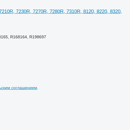
210R, 7230R, 7270R, 7280R, 7310R, 8120, 8220, 8320,
8165, R168164, R198697
ьским соглашением
.