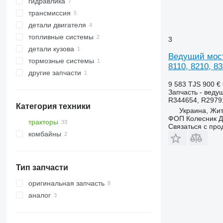
гидравлика
гусеницы
трансмиссия
кулаки поворотные
рукава высокого давления
резиновые гусеницы
детали двигателя
редукторы хода
гидрораспределители
ведущие мосты
топливные системы
полуоси
фильтры гидравлические
валы-шестерни
турбокомпрессоры
3
детали кузова
ступицы
другие запчасти гидравлики
другие запчасти трансмиссии
фильтры масляные
воздушные фильтры
Ведущий мост 
тормозные системы
шестерни распредвала
топливные фильтры
опорно-поворотные устройства
8110, 8210, 83
другие запчасти
другие запчасти двигателя
тормозные диски
9 583 TJS
900 €
крепежные элементы
Запчасть - веду
R344654, R2979
Категория техники
Украина, Жи
ФОП Колесник Д.
тракторы
Связаться с пр
комбайны
тракторы гусеничные
тракторы колесные
зерноуборочные комбайны
Тип запчасти
оригинальная запчасть
аналог