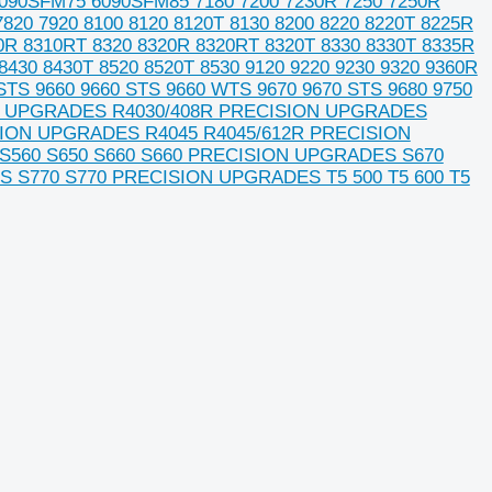
090SFM75 6090SFM85 7180 7200 7230R 7250 7250R
820 7920 8100 8120 8120T 8130 8200 8220 8220T 8225R
0R 8310RT 8320 8320R 8320RT 8320T 8330 8330T 8335R
430 8430T 8520 8520T 8530 9120 9220 9230 9320 9360R
 STS 9660 9660 STS 9660 WTS 9670 9670 STS 9680 9750
ION UPGRADES R4030/408R PRECISION UPGRADES
SION UPGRADES R4045 R4045/612R PRECISION
S560 S650 S660 S660 PRECISION UPGRADES S670
 S770 S770 PRECISION UPGRADES T5 500 T5 600 T5