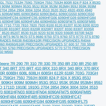
3GL 753J 753JH 759G 759GH 759J 759JH 800R 824 P 824 X 853G
KH 909M 909MH 953G 953J 953K 953M 953MH 959J 959K 959M
04 2854 2904 3004 3204 3510 3520 3522 4920 4930 4940
 6090AFM85 6090CB450 6090CB451 6090CG550 6090CI550
8 6090HFC94 6090HFC95 6090HFG06 6090HFG09 6090HFG84
 6090HFS86 6090HFU84 6090HI550 6090SFM75 6090SFM85
0 7710 7720 7810 7820 7920 8100 8120 8120T 8130 8200 8220
310R 8310RT 8320 8320R 8320RT 8320T 8330 8330T 8335R
 8520 8520T 8530 9120 9220 9230 9320 9360R 9370R 9420
60 WTS 9670 9670 STS 9680 9750 STS 9760 STS 9770 STS 9780
GRADES R4038 R4038/410R PRECISION UPGRADES R4044
60 R4060/616R PRECISION UPGRADES S7 600 S7 700 S560
S760 S760 PRECISION UPGRADES S770 S770 PRECISION
650 W660
eere 7R 290 7R 310 7R 330 7R 350 8R 230 8R 250 8R
RT 340 8RT 370 8RT 410 8RX 310 8RX 340 8RX 370 8RX
00R 608BH 608L 608LH 608SH 612R 616R 703G 703GH
9G 759GH 759J 759JH 800R 824 P 824 X 853G 853J
K 909KH 909M 909MH 953G 953J 953K 953M 953MH 959J
 1711D 1910E 1910G 2704 2854 2904 3004 3204 3510
H70 6081HFN03 6081HFN04 6090AFM75 6090AFM85
090HF484 6090HF485 6090HFC09 6090HFC47
 6090HFG86 6090HFG94 6090HFG95 6090HFL75