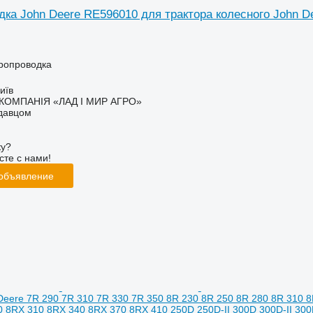
ка John Deere RE596010 для трактора колесного John Dee
тропроводка
иїв
КОМПАНІЯ «ЛАД І МИР АГРО»
одавцом
ку?
сте с нами!
 объявление
Deere 7R 290 7R 310 7R 330 7R 350 8R 230 8R 250 8R 280 8R 310 
0 8RX 310 8RX 340 8RX 370 8RX 410 250D 250D-II 300D 300D-II 