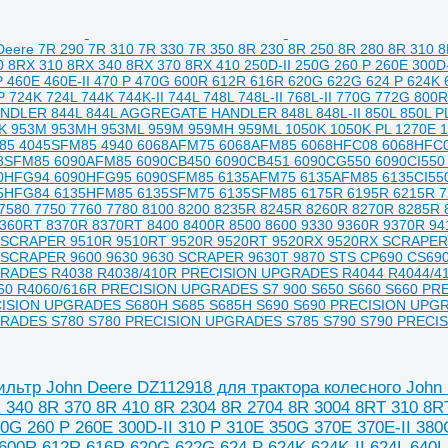
Deere 7R 290 7R 310 7R 330 7R 350 8R 230 8R 250 8R 280 8R 310 
 8RX 310 8RX 340 8RX 370 8RX 410 250D-II 250G 260 P 260E 300D-I
 460E 460E-II 470 P 470G 600R 612R 616R 620G 622G 624 P 624K 624
 724K 724L 744K 744K-II 744L 748L 748L-II 768L-II 770G 772G 800R 
LER 844L 844L AGGREGATE HANDLER 848L 848L-II 850L 850L PL
50K 953M 953MH 953ML 959M 959MH 959ML 1050K 1050K PL 1270E
85 4045SFM85 4940 6068AFM75 6068AFM85 6068HFC08 6068HFC
8SFM85 6090AFM85 6090CB450 6090CB451 6090CG550 6090CI550
0HFG94 6090HFG95 6090SFM85 6135AFM75 6135AFM85 6135CI55
5HFG84 6135HFM85 6135SFM75 6135SFM85 6175R 6195R 6215R 72
 7580 7750 7760 7780 8100 8200 8235R 8245R 8260R 8270R 8285
360RT 8370R 8370RT 8400 8400R 8500 8600 9330 9360R 9370R 9
 SCRAPER 9510R 9510RT 9520R 9520RT 9520RX 9520RX SCRAPER 
 SCRAPER 9600 9630 9630 SCRAPER 9630T 9870 STS CP690 CS69
RADES R4038 R4038/410R PRECISION UPGRADES R4044 R4044/4
0 R4060/616R PRECISION UPGRADES S7 900 S650 S660 S660 P
CISION UPGRADES S680H S685 S685H S690 S690 PRECISION UPG
RADES S780 S780 PRECISION UPGRADES S785 S790 S790 PRECIS
льтр John Deere DZ112918 для трактора колесного John 
R 340 8R 370 8R 410 8R 2304 8R 2704 8R 3004 8RT 310 8
50G 260 P 260E 300D-II 310 P 310E 350G 370E 370E-II 38
 600R 612R 616R 620G 622G 624 P 624K 624K-II 624L 640L 