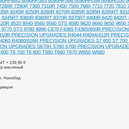
90HFM85 6090HFS85 6090HFS86 6090HFU84 6090HI550 6
280R 7290R 7300 7310R 7400 7500 7660 7710 7720 7810 7
235R 8245R 8250R 8260R 8270R 8285R 8295R 8295RT 831
 8345RT 8360R 8360RT 8370R 8370RT 8400R 8420 8420T 8
420R 9520 9540 9560 9560 STS 9580 9620 9640 9650 9650
S 9770 STS 9780 9996 C670 F4365 F4365/800R PRECIS
/410R PRECISION UPGRADES R4044 R4044/412R PRECI
060 R4060/616R PRECISION UPGRADES S7 600 S7 700 
ION UPGRADES S670H S760 S760 PRECISION UPGRADES
 600 T6 700 T6 800 T560 T660 T670 W650 W660
ТМТ
≈ 239,90 €
тр масляный
н, Ашхабад
одавцом