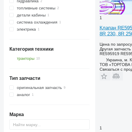
гидравлика
фильтры масляные
топливные системы
поликлиновые ремни
фильтры гидравлические
детали кабины
другие запчасти двигателя
другие запчасти гидравлики
топливные фильтры
1
система охлаждения
форсунки
стекла
Клапан RE5959
электрика
радиаторы охлаждения двигателя
лобовые стекла
8R 230, 8R 25
электропроводка
Цена по запросу
Категория техники
Другая запчасть
RE595919 RE59591
тракторы
Украина, м. К
ТОВ «ТОРГОВА 
тракторы колесные
Связаться с пр
Тип запчасти
оригинальная запчасть
аналог
Марка
1