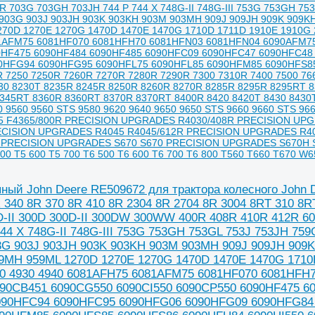
R 703G 703GH 703JH 744 P 744 X 748G-II 748G-III 753G 753GH 75
 903G 903J 903JH 903K 903KH 903M 903MH 909J 909JH 909K 909
70D 1270E 1270G 1470D 1470E 1470G 1710D 1711D 1910E 1910G 27
1AFM75 6081HF070 6081HFH70 6081HFN03 6081HFN04 6090AFM75
0HF475 6090HF484 6090HF485 6090HFC09 6090HFC47 6090HFC4
0HFG94 6090HFG95 6090HFL75 6090HFL85 6090HFM85 6090HFS85
R 7250 7250R 7260R 7270R 7280R 7290R 7300 7310R 7400 7500 766
30 8230T 8235R 8245R 8250R 8260R 8270R 8285R 8295R 8295RT 8
345RT 8360R 8360RT 8370R 8370RT 8400R 8420 8420T 8430 8430T
0 9560 9560 STS 9580 9620 9640 9650 9650 STS 9660 9660 STS 96
65 F4365/800R PRECISION UPGRADES R4030/408R PRECISION UP
ECISION UPGRADES R4045 R4045/612R PRECISION UPGRADES R40
0 PRECISION UPGRADES S670 S670 PRECISION UPGRADES S670H 
0 T5 600 T5 700 T6 500 T6 600 T6 700 T6 800 T560 T660 T670 W
ный John Deere RE509672 для трактора колесного John D
R 340 8R 370 8R 410 8R 2304 8R 2704 8R 3004 8RT 310 8
D-II 300D 300D-II 300DW 300WW 400R 408R 410R 412R 6
744 X 748G-II 748G-III 753G 753GH 753GL 753J 753JH 75
3G 903J 903JH 903K 903KH 903M 903MH 909J 909JH 909
9MH 959ML 1270D 1270E 1270G 1470D 1470E 1470G 1710D
20 4930 4940 6081AFH75 6081AFM75 6081HF070 6081HF
90CB451 6090CG550 6090CI550 6090CP550 6090HF475 6
090HFC94 6090HFC95 6090HFG06 6090HFG09 6090HFG84