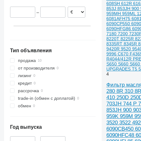
608SH 612R 616
5130
7710
724
365
TS
853J 853JH 900
–
959MH 959ML 12
5140
8210
730
375
TVT
6081AFH75 608
5150
8340
750
390
W-series
6090CP550 609
6090HFG86 609
7120
8630
810
399
7180 7200 7230
7140
County
824
575
8220T 8225R 82
8335RT 8345R 8
7210
Dexta
850
590
8245 R
9420R 9520 954
Тип объявления
7220
E-series
854
595
9996 C670 F43
R4044/412R PR
7230
F-series
1040
675
продажа
S650 S660 S66
7240
L-series
1120
690
от производителя
UPGRADES T5 50
4
7250
TW
1140
698
лизинг
CS
1270
2640
кредит
Фильтр масля
CVX
1450
3060
280 8R 310 8
рассрочка
410 250D 250
Farmall
1470
3080
trade-in (обмен с доплатой)
703JH 744 P 
International
1550
3085
обмен
853JH 900 90
JX
1570
3095
959K 959M 95
Luxxum
1630
3640
3520 3522 49
Год выпуска
MX
1640
3645
6090CB450 60
6090HFC48 6
MXM
1910
4235