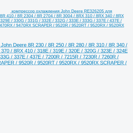
компрессор охлаждения John Deere RE326205 для
 8R 410 / 8R 2304 / 8R 2704 / 8R 3004 / 8RX 310 / 8RX 340 / 8RX
 329E / 330G / 331G / 332E / 332G / 333E / 333G / 337E / 437E /
/ 9470RX / 9470RX SCRAPER / 9520R / 9520RT / 9520RX / 9520RX
hn Deere 8R 230 / 8R 250 / 8R 280 / 8R 310 / 8R 340 /
 370 / 8RX 410 / 318E / 319E / 320E / 320G / 323E / 324E
333G / 337E / 437E / 7200R / 7215R / 7230R / 7260R /
CRAPER / 9520R / 9520RT / 9520RX / 9520RX SCRAPER /