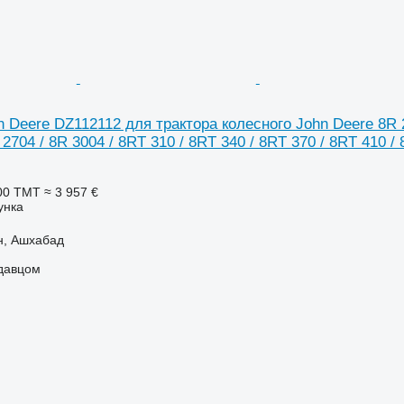
 Deere DZ112112 для трактора колесного John Deere 8R 230
 2704 / 8R 3004 / 8RT 310 / 8RT 340 / 8RT 370 / 8RT 410 /
00 ТМТ
≈ 3 957 €
унка
н, Ашхабад
одавцом