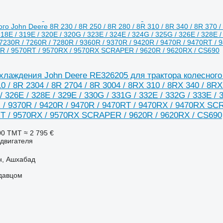
го John Deere 8R 230 / 8R 250 / 8R 280 / 8R 310 / 8R 340 / 8R 370 /
318E / 319E / 320E / 320G / 323E / 324E / 324G / 325G / 326E / 328E /
 7230R / 7260R / 7280R / 9360R / 9370R / 9420R / 9470R / 9470RT 
 / 9570RT / 9570RX / 9570RX SCRAPER / 9620R / 9620RX / CS690
лаждения John Deere RE326205 для трактора колесного Jo
0 / 8R 2304 / 8R 2704 / 8R 3004 / 8RX 310 / 8RX 340 / 8RX
/ 326E / 328E / 329E / 330G / 331G / 332E / 332G / 333E / 
 / 9370R / 9420R / 9470R / 9470RT / 9470RX / 9470RX S
RT / 9570RX / 9570RX SCRAPER / 9620R / 9620RX / CS690
00 ТМТ
≈ 2 795 €
 двигателя
н, Ашхабад
одавцом