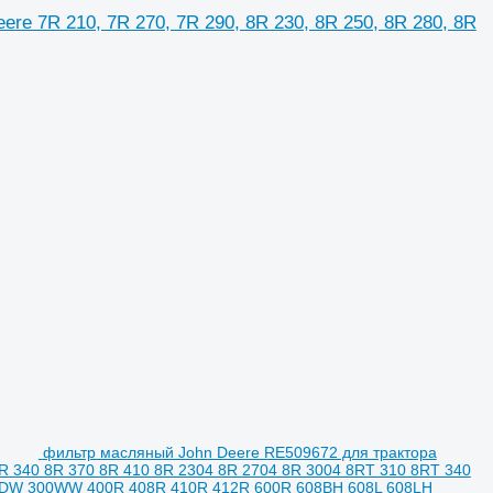
re 7R 210, 7R 270, 7R 290, 8R 230, 8R 250, 8R 280, 8R
фильтр масляный John Deere RE509672 для трактора
8R 340 8R 370 8R 410 8R 2304 8R 2704 8R 3004 8RT 310 8RT 340
300DW 300WW 400R 408R 410R 412R 600R 608BH 608L 608LH