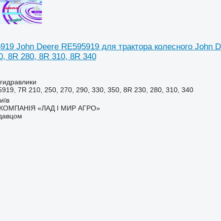
19 John Deere RE595919 для трактора колесного John Dee
0, 8R 280, 8R 310, 8R 340
 гидравлики
9, 7R 210, 250, 270, 290, 330, 350, 8R 230, 280, 310, 340
иїв
КОМПАНІЯ «ЛАД І МИР АГРО»
одавцом