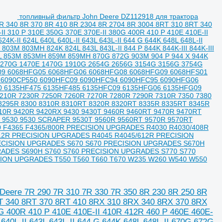
топливный фильтр John Deere DZ112918 для трактора
8R 340 8R 370 8R 410 8R 2304 8R 2704 8R 3004 8RT 310 8RT 340
I 310 P 310E 350G 370E 370E-II 380G 400R 410 P 410E 410E-II
K-II 624L 640L 640L-II 643L 643L-II 644 G 644K 648L 648L-II
803M 803MH 824K 824L 843L 843L-II 844 P 844K 844K-III 844K-III
 853M 853MH 859M 859MH 870G 872G 903M 904 P 944 X 944K
 1270G 1470E 1470G 1910G 2654G 2656G 3154G 3156G 3754G
09 6068HFG05 6068HFG06 6068HFG08 6068HFG09 6068HFS01
 6090CP550 6090HFC09 6090HFC94 6090HFC95 6090HFG06
0 6135HF475 6135HF485 6135HFC09 6135HFG06 6135HFG09
10R 7230R 7250R 7260R 7270R 7280R 7290R 7310R 7350 7380
R 8295R 8300 8310R 8310RT 8320R 8320RT 8335R 8335RT 8345R
410R 9420R 9420RX 9430 9430T 9460R 9460RT 9470R 9470RT
9530 9530 SCRAPER 9530T 9560R 9560RT 9570R 9570RT
0 F4365 F4365/800R PRECISION UPGRADES R4030 R4030/408R
12R PRECISION UPGRADES R4045 R4045/612R PRECISION
RECISION UPGRADES S670 S670 PRECISION UPGRADES S670H
RADES S690H S760 S760 PRECISION UPGRADES S770 S770
ION UPGRADES T550 T560 T660 T670 W235 W260 W540 W550
Deere 7R 290 7R 310 7R 330 7R 350 8R 230 8R 250 8R
RT 340 8RT 370 8RT 410 8RX 310 8RX 340 8RX 370 8RX
0G 400R 410 P 410E 410E-II 410R 412R 460 P 460E 460E-
640L-II 643L 643L-II 644 G 644K 648L 648L-II 670G 672G