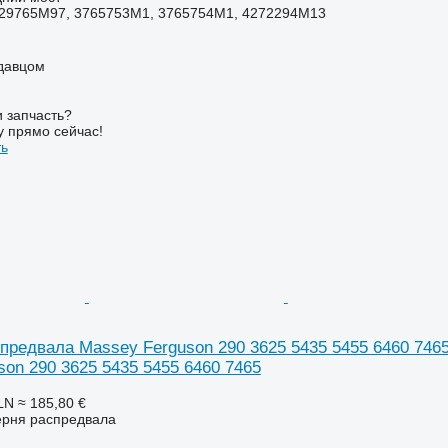
29765M97, 3765753M1, 3765754M1, 4272294M13
одавцом
 запчасть?
у прямо сейчас!
ть
предвала Massey Ferguson 290 3625 5435 5455 6460 746
on 290 3625 5435 5455 6460 7465
LN
≈ 185,80 €
ерня распредвала