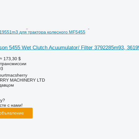
19551m3 для трактора колесного MF5455
on 5455 Wet Clutch Acuumulator/ Filter 3792285m93, 36
≈ 173,30 $
 трансмиссии
93
urtmacsherry
RY MACHINERY LTD
одавцом
ку?
сте с нами!
 объявление