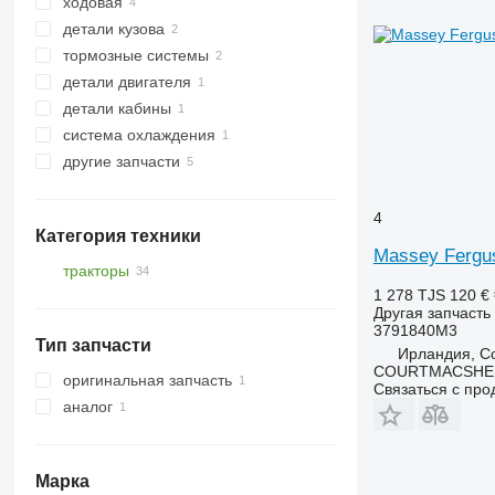
ходовая
карданные валы
детали кузова
валы отбора мощности
оси
тормозные системы
вилки переключения передач
полуоси
передние навески
детали двигателя
коробки отбора мощности
рулевые рейки
другие запчасти кузова
главные тормозные цилиндры
детали кабины
передние мосты
ступицы
другие запчасти тормозной
шестерни распредвала
системы
система охлаждения
сцепления
кабины
другие запчасти
другие запчасти трансмиссии
радиаторы охлаждения двигателя
запчасти
крепежные элементы
4
Категория техники
Massey Fergu
тракторы
1 278 TJS
120 €
тракторы колесные
Другая запчасть
3791840M3
Тип запчасти
Ирландия, Co
COURTMACSHER
оригинальная запчасть
Связаться с пр
аналог
Марка