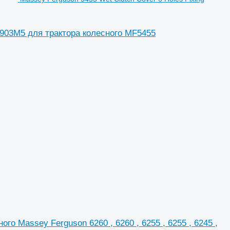
9903M5 для трактора колесного MF5455
 Massey Ferguson 6260 , 6260 , 6255 , 6255 , 6245 ,