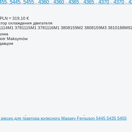
455, 5445, 5455 , 4360 , 4360 , 4365 , 4365 , 4370 , 4370 , 4
 PLN
≈ 319,10 €
атор охлаждения двигателя
1114M1 3781115M1 3781116M1 3808159M2 3808159M3 3810188M9
gowa
iotr Maksymów
одавцом
le, pieces для трактора колесного Massey Ferguson 5445 5435 5455