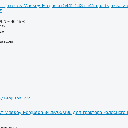
eile, pieces Massey Ferguson 5445 5435 5455 parts, ersatz
5
PLN
≈ 46,45 €
сти
ów
M
одавцом
y Ferguson 5455
т Massey Ferguson 3429765M96 для трактора колесного 
дний мост