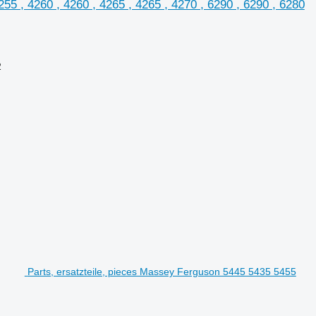
255 , 4260 , 4260 , 4265 , 4265 , 4270 , 6290 , 6290 , 6280
2
Parts, ersatzteile, pieces Massey Ferguson 5445 5435 5455