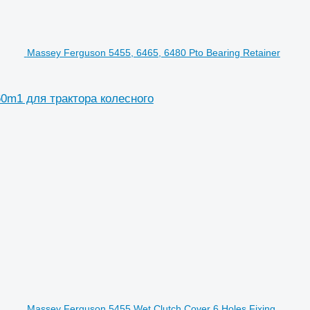
Massey Ferguson 5455, 6465, 6480 Pto Bearing Retainer
060m1 для трактора колесного
Massey Ferguson 5455 Wet Clutch Cover 6 Holes Fixing