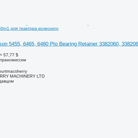
0m1 для трактора колесного
on 5455, 6465, 6480 Pto Bearing Retainer 3382060, 3382
≈ 57,77 $
 трансмиссии
urtmacsherry
RY MACHINERY LTD
одавцом