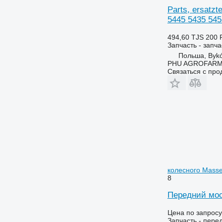
Parts, ersatzt
5080
6490
5445 5435 545
5090
6495
5100
6499
494,60 TJS
200 
Запчасть - запча
5115
6713
Польша, Byk
5620
6715
PHU AGROFAR
5720
6716
Связаться с пр
5820
7274
6090
7278
6100
7465
6105
7475
6110 B
7480
6110 M
7495
6110 R
7616
6115
7618
колесного Masse
6120
7620
8
6125 M
7716
Передний мос
6125 R
7718
Цена по запросу
6130
7719
Запчасть - пере