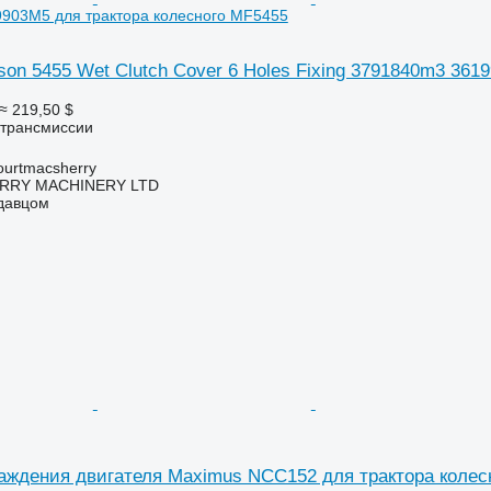
903M5 для трактора колесного MF5455
on 5455 Wet Clutch Cover 6 Holes Fixing 3791840m3 361
≈ 219,50 $
 трансмиссии
urtmacsherry
RY MACHINERY LTD
одавцом
ждения двигателя Maximus NCC152 для трактора колесного