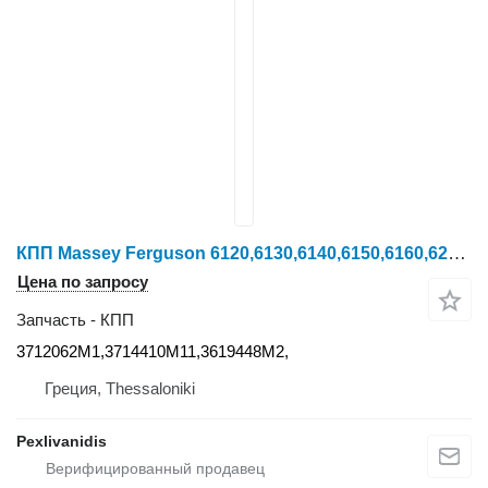
КПП Massey Ferguson 6120,6130,6140,6150,6160,6235,6245,6255,6260 3712062M1 для трактора колесного Massey Ferguson ALL
Цена по запросу
Запчасть - КПП
3712062M1,3714410M11,3619448M2,
Греция, Thessaloniki
Pexlivanidis