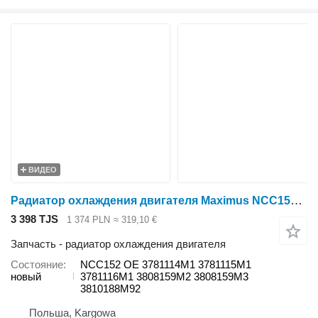
ВИДЕО
Радиатор охлаждения двигателя Maximus NCC152 для трактора колесного Massey Ferguson 6260 , 6260 , 6255 , 6255 , 6245 , 6235 , 6445, 6455, 5445, 5455 , 4360 , 4360 , 4365 , 4365 , 4370 , 4370 , 4255 , 4260 , 4260 , 4265 , 4265 , 4270 , 6290 , 6290 , 6280 , 6280
3 398 TJS
1 374 PLN
≈ 319,10 €
Запчасть - радиатор охлаждения двигателя
Состояние
NCC152 OE 3781114M1 3781115M1
новый
3781116M1 3808159M2 3808159M3
3810188M92
Польша, Kargowa