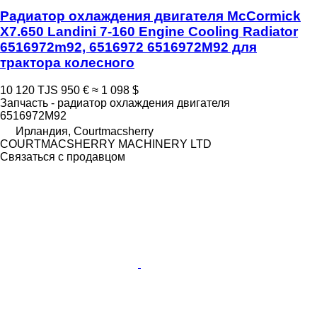
Радиатор охлаждения двигателя McCormick
X7.650 Landini 7-160 Engine Cooling Radiator
6516972m92, 6516972 6516972M92 для
трактора колесного
10 120 TJS
950 €
≈ 1 098 $
Запчасть - радиатор охлаждения двигателя
6516972M92
Ирландия, Courtmacsherry
COURTMACSHERRY MACHINERY LTD
Связаться с продавцом