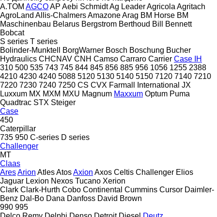
A.TOM
AGCO
AP
Aebi Schmidt
Ag Leader
Agricola
Agritach
AgroLand
Allis-Chalmers
Amazone
Arag
BM Horse
BM
Maschinenbau
Belarus
Bergstrom
Berthoud
Bill Bennett
Bobcat
S series
T series
Bolinder-Munktell
BorgWarner
Bosch
Boschung
Bucher
Hydraulics
CHCNAV
CNH
Camso
Carraro
Carrier
Case IH
310
500
535
743
745
844
845
856
885
956
1056
1255
2388
4210
4230
4240
5088
5120
5130
5140
5150
7120
7140
7210
7220
7230
7240
7250
CS
CVX
Farmall
International
JX
Luxxum
MX
MXM
MXU
Magnum
Maxxum
Optum
Puma
Quadtrac
STX
Steiger
Case
450
Caterpillar
735
950
C-series
D series
Challenger
MT
Claas
Ares
Arion
Atles
Atos
Axion
Axos
Celtis
Challenger
Elios
Jaguar
Lexion
Nexos
Tucano
Xerion
Clark
Clark-Hurth
Cobo
Continental
Cummins
Cursor
Daimler-
Benz
Dal-Bo
Dana
Danfoss
David Brown
990
995
Delco Remy
Delphi
Denso
Detroit Diesel
Deutz