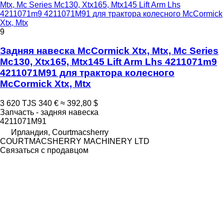
Mtx, Mc Series Mc130, Xtx165, Mtx145 Lift Arm Lhs
4211071m9 4211071M91 для трактора колесного McCormick
Xtx, Mtx
9
Задняя навеска McCormick Xtx, Mtx, Mc Series
Mc130, Xtx165, Mtx145 Lift Arm Lhs 4211071m9
4211071M91 для трактора колесного
McCormick Xtx, Mtx
3 620 TJS
340 €
≈ 392,80 $
Запчасть - задняя навеска
4211071M91
Ирландия, Courtmacsherry
COURTMACSHERRY MACHINERY LTD
Связаться с продавцом