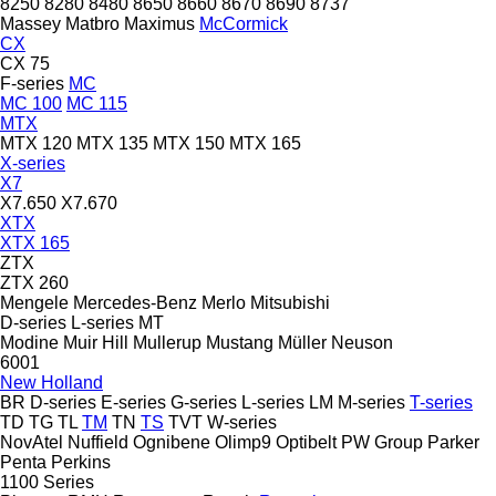
8250
8280
8480
8650
8660
8670
8690
8737
Massey
Matbro
Maximus
McCormick
CX
CX 75
F-series
MC
MC 100
MC 115
MTX
MTX 120
MTX 135
MTX 150
MTX 165
X-series
X7
X7.650
X7.670
XTX
XTX 165
ZTX
ZTX 260
Mengele
Mercedes-Benz
Merlo
Mitsubishi
D-series
L-series
MT
Modine
Muir Hill
Mullerup
Mustang
Müller
Neuson
6001
New Holland
BR
D-series
E-series
G-series
L-series
LM
M-series
T-series
TD
TG
TL
TM
TN
TS
TVT
W-series
NovAtel
Nuffield
Ognibene
Olimp9
Optibelt
PW Group
Parker
Penta
Perkins
1100 Series