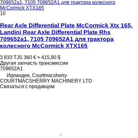
709652a1, 7105 709652A1 для трактора колесного
McCormick XTX165
10
Rear Axle Differential Plate McCormick Xtx 165,
Landini Rear Axle Differential Plate Rhs
709652a1, 7105 709652A1 для трактора
колесного McCormick XTX165
3 833 TJS
360 €
≈ 415,90 $
Другая запчасть трансмиссии
709652A1
Ирландия, Courtmacsherry
COURTMACSHERRY MACHINERY LTD
Связаться с продавцом