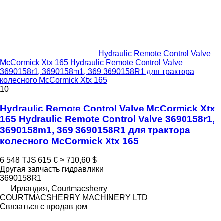
Hydraulic Remote Control Valve
McCormick Xtx 165 Hydraulic Remote Control Valve
3690158r1, 3690158m1, 369 3690158R1 для трактора
колесного McCormick Xtx 165
10
Hydraulic Remote Control Valve McCormick Xtx
165 Hydraulic Remote Control Valve 3690158r1,
3690158m1, 369 3690158R1 для трактора
колесного McCormick Xtx 165
6 548 TJS
615 €
≈ 710,60 $
Другая запчасть гидравлики
3690158R1
Ирландия, Courtmacsherry
COURTMACSHERRY MACHINERY LTD
Связаться с продавцом