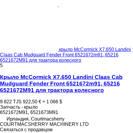
крыло McCormick X7.650 Landini
Claas Cab Mudguard Fender Front 6521672m91, 65216
6521672M91 для трактора колесного
5
Крыло McCormick X7.650 Landini Claas Cab
Mudguard Fender Front 6521672m91, 65216
6521672M91 для трактора колесного
9 822 TJS
922,50 €
≈ 1 066 $
Запчасть - крыло
6521672M91, 6521673M91
Ирландия, Courtmacsherry
COURTMACSHERRY MACHINERY LTD
Связаться с продавцом