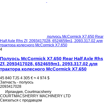
полуось McCormick X7.650 Rear
Half Axle Rhs Zf, 2093417028, 6524659m1, 2093.317.02 для
трактора колесного McCormick X7.650
4
Полуось McCormick X7.650 Rear Half Axle Rhs
Zf, 2093417028, 6524659m1, 2093.317.02 для
трактора колесного McCormick X7.650
45 840 TJS
4 305 €
≈ 4 974 $
Запчасть - полуось
2093417028
Ирландия, Courtmacsherry
COURTMACSHERRY MACHINERY LTD
Связаться с продавцом