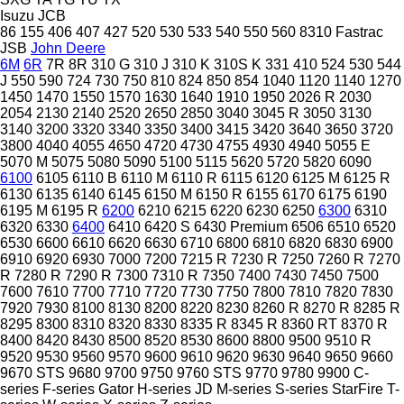
Isuzu
JCB
86
155
406
407
427
520
530
533
540
550
560
8310
Fastrac
JSB
John Deere
6M
6R
7R
8R
310 G
310 J
310 K
310S K
331
410
524
530
544
J
550
590
724
730
750
810
824
850
854
1040
1120
1140
1270
1450
1470
1550
1570
1630
1640
1910
1950
2026 R
2030
2054
2130
2140
2520
2650
2850
3040
3045 R
3050
3130
3140
3200
3320
3340
3350
3400
3415
3420
3640
3650
3720
3800
4040
4055
4650
4720
4730
4755
4930
4940
5055 E
5070 M
5075
5080
5090
5100
5115
5620
5720
5820
6090
6100
6105
6110 B
6110 M
6110 R
6115
6120
6125 M
6125 R
6130
6135
6140
6145
6150 M
6150 R
6155
6170
6175
6190
6195 M
6195 R
6200
6210
6215
6220
6230
6250
6300
6310
6320
6330
6400
6410
6420 S
6430 Premium
6506
6510
6520
6530
6600
6610
6620
6630
6710
6800
6810
6820
6830
6900
6910
6920
6930
7000
7200
7215 R
7230 R
7250
7260 R
7270
R
7280 R
7290 R
7300
7310 R
7350
7400
7430
7450
7500
7600
7610
7700
7710
7720
7730
7750
7800
7810
7820
7830
7920
7930
8100
8130
8200
8220
8230
8260 R
8270 R
8285 R
8295
8300
8310
8320
8330
8335 R
8345 R
8360 RT
8370 R
8400
8420
8430
8500
8520
8530
8600
8800
9500
9510 R
9520
9530
9560
9570
9600
9610
9620
9630
9640
9650
9660
9670 STS
9680
9700
9750
9760 STS
9770
9780
9900
C-
series
F-series
Gator
H-series
JD
M-series
S-series
StarFire
T-