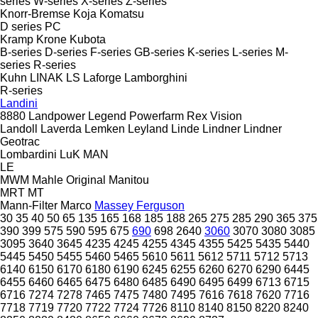
series
W-series
X-series
Z-series
Knorr-Bremse
Koja
Komatsu
D series
PC
Kramp
Krone
Kubota
B-series
D-series
F-series
GB-series
K-series
L-series
M-
series
R-series
Kuhn
LINAK
LS
Laforge
Lamborghini
R-series
Landini
8880
Landpower
Legend
Powerfarm
Rex
Vision
Landoll
Laverda
Lemken
Leyland
Linde
Lindner
Lindner
Geotrac
Lombardini
LuK
MAN
LE
MWM
Mahle Original
Manitou
MRT
MT
Mann-Filter
Marco
Massey Ferguson
30
35
40
50
65
135
165
168
185
188
265
275
285
290
365
375
390
399
575
590
595
675
690
698
2640
3060
3070
3080
3085
3095
3640
3645
4235
4245
4255
4345
4355
5425
5435
5440
5445
5450
5455
5460
5465
5610
5611
5612
5711
5712
5713
6140
6150
6170
6180
6190
6245
6255
6260
6270
6290
6445
6455
6460
6465
6475
6480
6485
6490
6495
6499
6713
6715
6716
7274
7278
7465
7475
7480
7495
7616
7618
7620
7716
7718
7719
7720
7722
7724
7726
8110
8140
8150
8220
8240