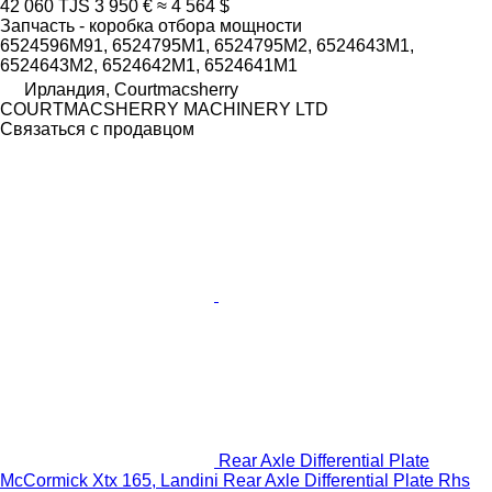
42 060 TJS
3 950 €
≈ 4 564 $
Запчасть - коробка отбора мощности
6524596M91, 6524795M1, 6524795M2, 6524643M1,
6524643M2, 6524642M1, 6524641M1
Ирландия, Courtmacsherry
COURTMACSHERRY MACHINERY LTD
Связаться с продавцом
Rear Axle Differential Plate
McCormick Xtx 165, Landini Rear Axle Differential Plate Rhs