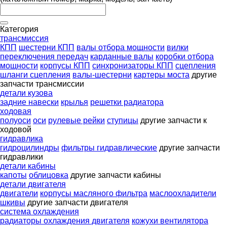
Категория
трансмиссия
КПП
шестерни КПП
валы отбора мощности
вилки
переключения передач
карданные валы
коробки отбора
мощности
корпусы КПП
синхронизаторы КПП
сцепления
шланги сцепления
валы-шестерни
картеры моста
другие
запчасти трансмиссии
детали кузова
задние навески
крылья
решетки радиатора
ходовая
полуоси
оси
рулевые рейки
ступицы
другие запчасти к
ходовой
гидравлика
гидроцилиндры
фильтры гидравлические
другие запчасти
гидравлики
детали кабины
капоты
облицовка
другие запчасти кабины
детали двигателя
двигатели
корпусы масляного фильтра
маслоохладители
шкивы
другие запчасти двигателя
система охлаждения
радиаторы охлаждения двигателя
кожухи вентилятора