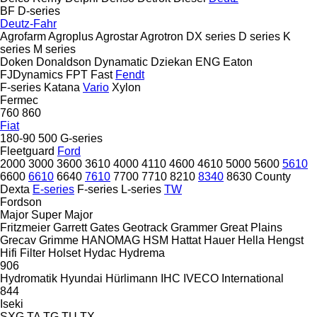
BF
D-series
Deutz-Fahr
Agrofarm
Agroplus
Agrostar
Agrotron
DX series
D series
K
series
M series
Doken
Donaldson
Dynamatic
Dziekan
ENG
Eaton
FJDynamics
FPT
Fast
Fendt
F-series
Katana
Vario
Xylon
Fermec
760
860
Fiat
180-90
500
G-series
Fleetguard
Ford
2000
3000
3600
3610
4000
4110
4600
4610
5000
5600
5610
6600
6610
6640
7610
7700
7710
8210
8340
8630
County
Dexta
E-series
F-series
L-series
TW
Fordson
Major
Super Major
Fritzmeier
Garrett
Gates
Geotrack
Grammer
Great Plains
Grecav
Grimme
HANOMAG
HSM
Hattat
Hauer
Hella
Hengst
Hifi Filter
Holset
Hydac
Hydrema
906
Hydromatik
Hyundai
Hürlimann
IHC
IVECO
International
844
Iseki
SXG
TA
TG
TU
TX