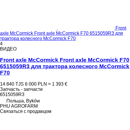
Front
axle McCormick Front axle McCormick F70 6515059R3 для
трактора колесного McCormick F70
4
ВИДЕО
Front axle McCormick Front axle McCormick F70
6515059R3 для трактора колесного McCormick
F70
14 840 TJS
6 000 PLN
≈ 1 393 €
Запчасть - запчасти
6515059R3
Польша, Byków
PHU AGROFARM
Связаться с продавцом