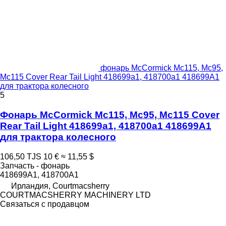
фонарь McCormick Mc115, Mc95,
Mc115 Cover Rear Tail Light 418699a1, 418700a1 418699A1
для трактора колесного
5
Фонарь McCormick Mc115, Mc95, Mc115 Cover
Rear Tail Light 418699a1, 418700a1 418699A1
для трактора колесного
106,50 TJS
10 €
≈ 11,55 $
Запчасть - фонарь
418699A1, 418700A1
Ирландия, Courtmacsherry
COURTMACSHERRY MACHINERY LTD
Связаться с продавцом