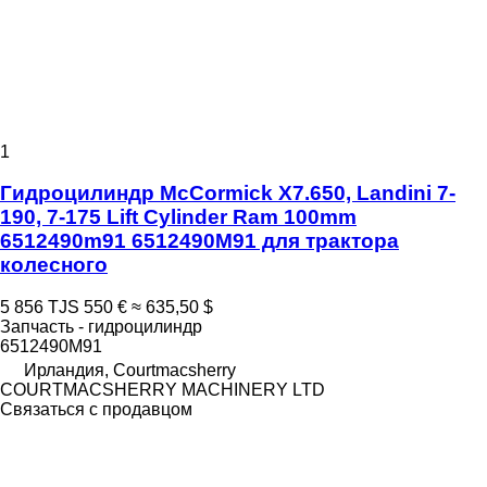
1
Гидроцилиндр McCormick X7.650, Landini 7-
190, 7-175 Lift Cylinder Ram 100mm
6512490m91 6512490M91 для трактора
колесного
5 856 TJS
550 €
≈ 635,50 $
Запчасть - гидроцилиндр
6512490M91
Ирландия, Courtmacsherry
COURTMACSHERRY MACHINERY LTD
Связаться с продавцом