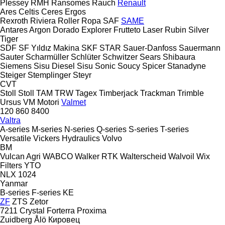
Plessey
RMH
Ransomes
Rauch
Renault
Ares
Celtis
Ceres
Ergos
Rexroth
Riviera
Roller
Ropa
SAF
SAME
Antares
Argon
Dorado
Explorer
Frutteto
Laser
Rubin
Silver
Tiger
SDF
SF Yıldız Makina
SKF
STAR
Sauer-Danfoss
Sauermann
Sauter
Scharmüller
Schlüter
Schwitzer
Sears
Shibaura
Siemens
Sisu Diesel
Sisu
Sonic
Soucy
Spicer
Stanadyne
Steiger
Stemplinger
Steyr
CVT
Stoll
Stoll
TAM
TRW
Tagex
Timberjack
Trackman
Trimble
Ursus
VM Motori
Valmet
120
860
8400
Valtra
A-series
M-series
N-series
Q-series
S-series
T-series
Versatile
Vickers Hydraulics
Volvo
BM
Vulcan Agri
WABCO
Walker RTK
Walterscheid
Walvoil
Wix
Filters
YTO
NLX 1024
Yanmar
B-series
F-series
KE
ZF
ZTS
Zetor
7211
Crystal
Forterra
Proxima
Zuidberg
Ålö
Кировец