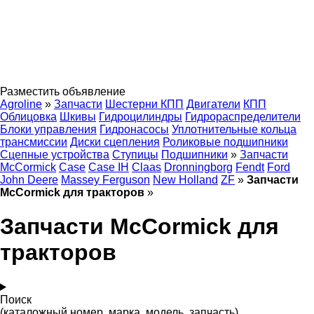
Разместить объявление
Agroline
»
Запчасти
Шестерни КПП
Двигатели
КПП
Облицовка
Шкивы
Гидроцилиндры
Гидрораспределители
Блоки управления
Гидронасосы
Уплотнительные кольца
трансмиссии
Диски сцепления
Роликовые подшипники
Сцепные устройства
Ступицы
Подшипники
»
Запчасти
McCormick
Case
Case IH
Claas
Dronningborg
Fendt
Ford
John Deere
Massey Ferguson
New Holland
ZF
»
Запчасти
McCormick для тракторов
»
Запчасти McCormick для
тракторов
Поиск
(каталожный номер, марка, модель, запчасть)