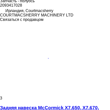
Запчасть - полуось
2093417028
Ирландия, Courtmacsherry
COURTMACSHERRY MACHINERY LTD
Связаться с продавцом
3
Задняя навеска McCormick X7.650, X7.670,