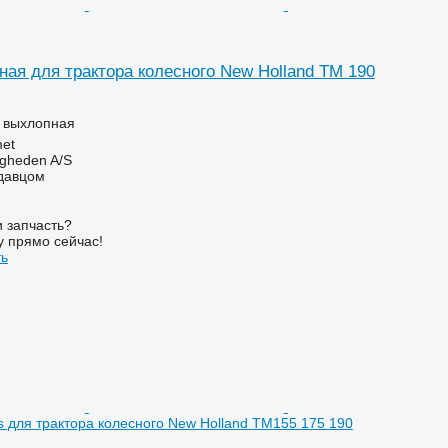
ная для трактора колесного New Holland TM 190
а выхлопная
et
ingheden A/S
одавцом
 запчасть?
у прямо сейчас!
ть
ces для трактора колесного New Holland TM155 175 190