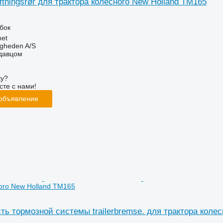
ftningsrør для трактора колесного New Holland TM165
убок
et
ingheden A/S
одавцом
ку?
сте с нами!
 объявление
ого New Holland TM165
ть тормозной системы trailerbremse. для трактора коле