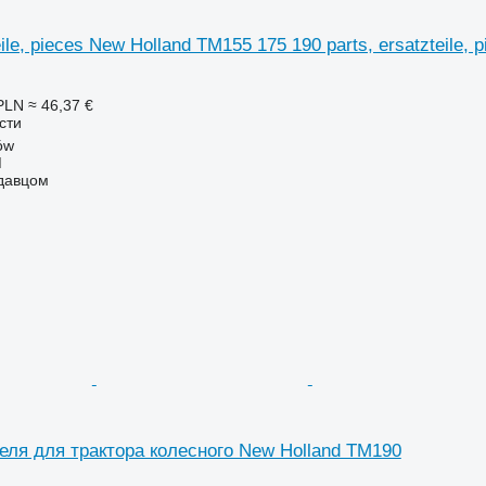
eile, pieces New Holland TM155 175 190 parts, ersatzteile
PLN
≈ 46,37 €
сти
ów
M
одавцом
еля для трактора колесного New Holland TM190