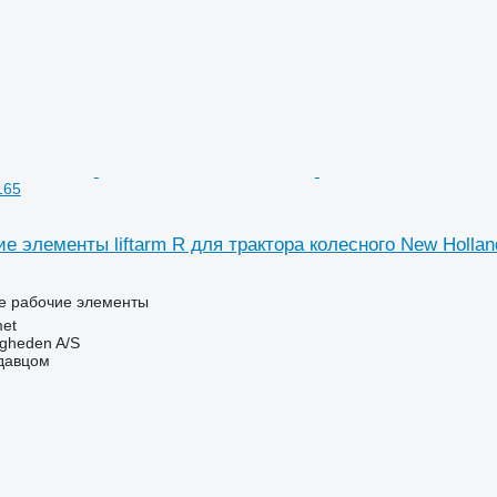
165
е элементы liftarm R для трактора колесного New Holla
ие рабочие элементы
et
ingheden A/S
одавцом