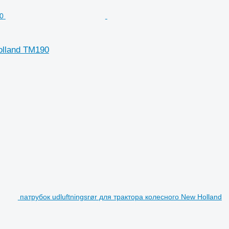
olland TM190
патрубок udluftningsrør для трактора колесного New Holland