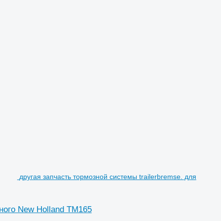
другая запчасть тормозной системы trailerbremse. для
сного New Holland TM165