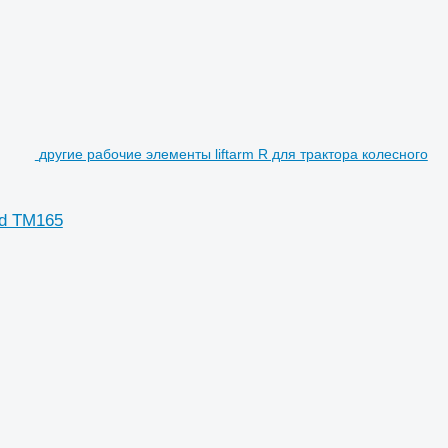
другие рабочие элементы liftarm R для трактора колесного
nd TM165