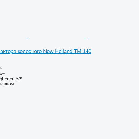
актора колесного New Holland TM 140
к
et
ingheden A/S
одавцом