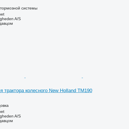
 тормозной системы
et
ingheden A/S
одавцом
я трактора колесного New Holland TM190
цовка
et
ingheden A/S
одавцом