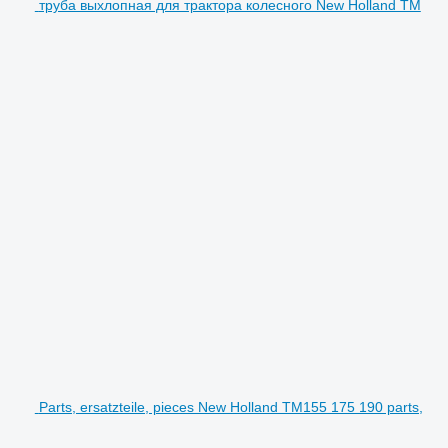
труба выхлопная для трактора колесного New Holland TM
Parts, ersatzteile, pieces New Holland TM155 175 190 parts,