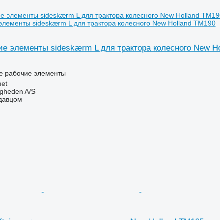
элементы sideskærm L для трактора колесного New Holland TM190
ие элементы sideskærm L для трактора колесного New H
ие рабочие элементы
et
ingheden A/S
одавцом