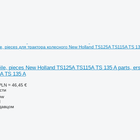
eile, pieces для трактора колесного New Holland TS125A TS115A TS 1
eile, pieces New Holland TS125A TS115A TS 135 A parts, er
A TS 135 A
PLN
≈ 46,45 €
сти
ów
M
одавцом