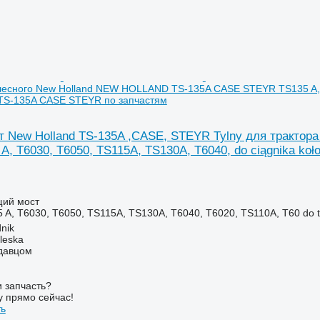
лесного New Holland NEW HOLLAND TS-135A CASE STEYR TS135 A, T
S-135A CASE STEYR по запчастям
 New Holland TS-135A ,CASE, STEYR Tylny для трактор
A, T6030, T6050, TS115A, TS130A, T6040, do ciągnika
щий мост
5 A, T6030, T6050, TS115A, TS130A, T6040, T6020, TS110A, T60 do
nik
leska
одавцом
 запчасть?
у прямо сейчас!
ть