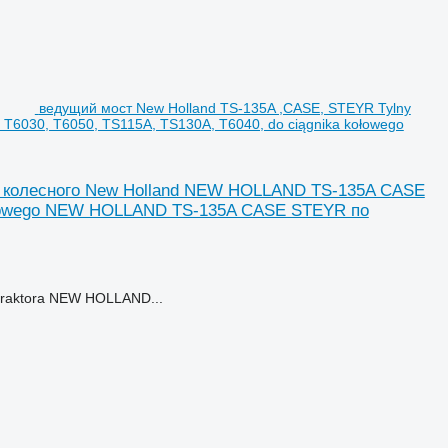
ведущий мост New Holland TS-135A ,CASE, STEYR Tylny
6030, T6050, TS115A, TS130A, T6040, do ciągnika kołowego
а колесного New Holland NEW HOLLAND TS-135A CASE
 kołowego NEW HOLLAND TS-135A CASE STEYR по
 traktora NEW HOLLAND...