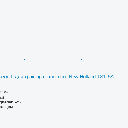
ærm L для трактора колесного New Holland TS115A
цовка
et
ingheden A/S
одавцом