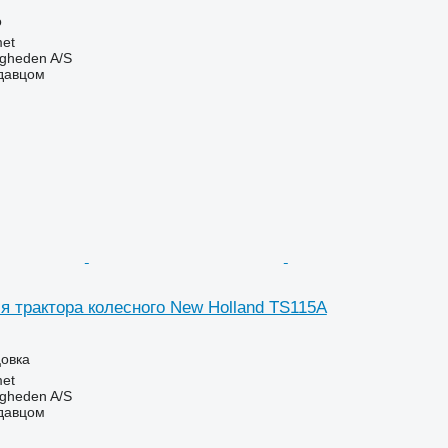
о
et
ingheden A/S
одавцом
я трактора колесного New Holland TS115A
цовка
et
ingheden A/S
одавцом