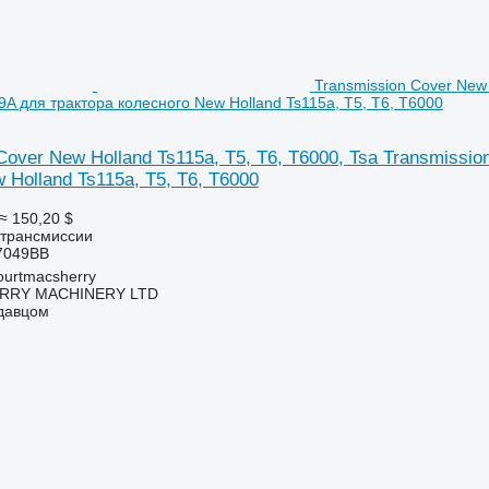
Transmission Cover New 
A для трактора колесного New Holland Ts115a, T5, T6, T6000
Cover New Holland Ts115a, T5, T6, T6000, Tsa Transmissi
 Holland Ts115a, T5, T6, T6000
≈ 150,20 $
 трансмиссии
7049BB
urtmacsherry
RY MACHINERY LTD
одавцом