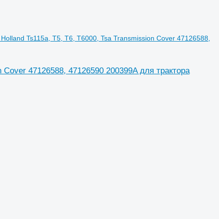
Holland Ts115a, T5, T6, T6000, Tsa Transmission Cover 47126588,
on Cover 47126588, 47126590 200399A для трактора