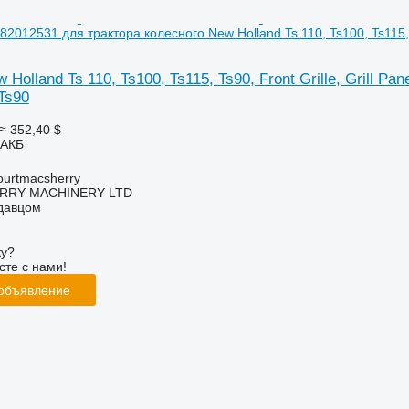
nel 82012531 для трактора колесного New Holland Ts 110, Ts100, Ts115
olland Ts 110, Ts100, Ts115, Ts90, Front Grille, Grill Pa
 Ts90
≈ 352,40 $
 АКБ
urtmacsherry
RY MACHINERY LTD
одавцом
ку?
сте с нами!
 объявление