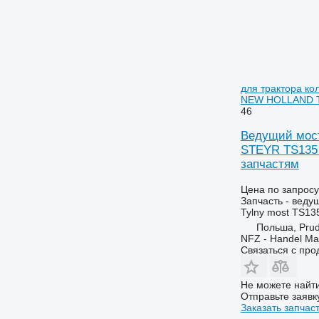
5055 E
6480
5070 M
6485
5075
6490
5080
6495
5090
6499
для трактора ко
NEW HOLLAND T
5100
6713
46
5115
6715
Ведущий мост
5620
6716
STEYR TS135 
5720
7274
запчастям
5820
7278
6090
7465
Цена по запросу
Запчасть - веду
6100
7475
Tylny most TS13
6105
7480
Польша, Prud
6110 B
7495
NFZ - Handel Ma
Связаться с пр
6110 M
7616
6110 R
7618
Не можете найти
6115
7620
Отправьте заявк
6120
7716
Заказать запчас