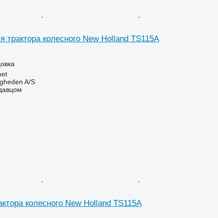
я трактора колесного New Holland TS115A
цовка
et
ingheden A/S
одавцом
актора колесного New Holland TS115A