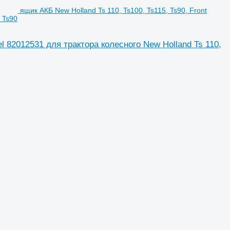
ящик АКБ New Holland Ts 110, Ts100, Ts115, Ts90, Front
, Ts90
nel 82012531 для трактора колесного New Holland Ts 110,