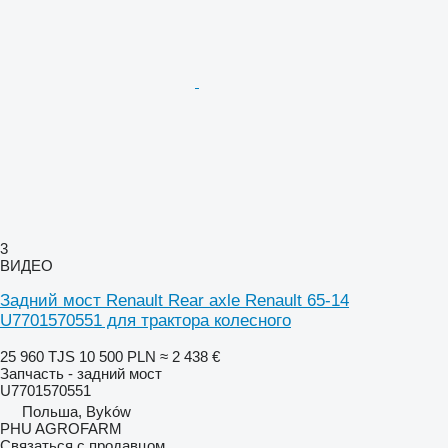
3
ВИДЕО
Задний мост Renault Rear axle Renault 65-14
U7701570551 для трактора колесного
25 960 TJS
10 500 PLN
≈ 2 438 €
Запчасть - задний мост
U7701570551
Польша, Byków
PHU AGROFARM
Связаться с продавцом