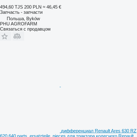
494,60 TJS
200 PLN
≈ 46,45 €
Запчасть - запчасти
Польша, Byków
PHU AGROFARM
Связаться с продавцом
дифференциал Renault Ares 630 RZ
620 640 parts, ersatzteile, pieces для трактора колесного Renault