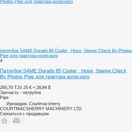
патрубок SAME Dorado 85 Cooler , Hose, Sleeve Check By Photos
Pipe для трактора колесного
4
Патрубок SAME Dorado 85 Cooler , Hose, Sleeve Check
By Photos Pipe для трактора колесного
265,70 TJS
25 €
≈ 28,84 $
Запчасть - патрубок
Pipe
Ирландия, Courtmacsherry
COURTMACSHERRY MACHINERY LTD
Связаться с продавцом