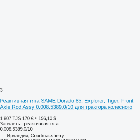
3
Реактивная тяга SAME Dorado 85, Explorer, Tiger, Front
Axle Rod Assy 0.008.5389.0/10 для трактора колесного
1 807 TJS
170 €
≈ 196,10 $
Запчасть - реактивная тяга
0.008.5389.0/10
Ирландия, Courtmacsherry