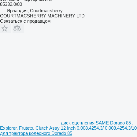
85332.0/80
Ирландия, Courtmacsherry
COURTMACSHERRY MACHINERY LTD
Связаться с продавцом
диск сцепления SAME Dorado 85 ,
Explorer, Fruteto, Clutch Assy 12 Inch 0.008.4254.3/ 0.008.4254.3/10
для трактора колесного Dorado 85