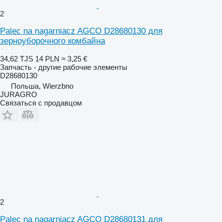
2
Palec na nagarniacz AGCO D28680130 для
зерноуборочного комбайна
34,62 TJS
14 PLN
≈ 3,25 €
Запчасть - другие рабочие элементы
D28680130
Польша, Wierzbno
JURAGRO
Связаться с продавцом
2
Palec na nagarniacz AGCO D28680131 для