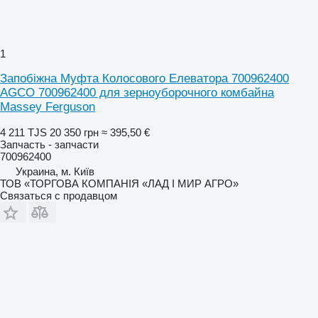
1
Запобіжна Муфта Колосового Елеватора 700962400
AGCO 700962400 для зерноуборочного комбайна
Massey Ferguson
4 211 TJS
20 350 грн
≈ 395,50 €
Запчасть - запчасти
700962400
Украина, м. Київ
ТОВ «ТОРГОВА КОМПАНІЯ «ЛАД І МИР АГРО»
Связаться с продавцом