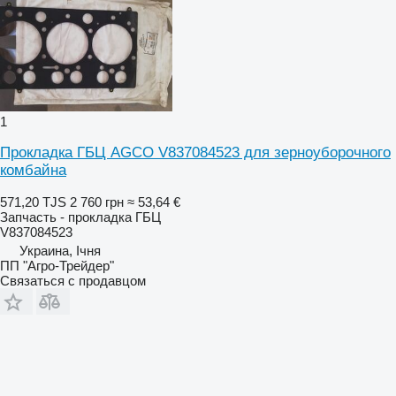
1
Прокладка ГБЦ AGCO V837084523 для зерноуборочного
комбайна
571,20 TJS
2 760 грн
≈ 53,64 €
Запчасть - прокладка ГБЦ
V837084523
Украина, Ічня
ПП "Агро-Трейдер"
Связаться с продавцом