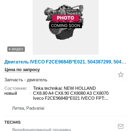
ВИДЕО
Двигатель IVECO F2CE9684B*E021, 504387299, 504323581, 84247646 Tinka для зерноуборочного комбайна New Holland CX8.80 A4
Цена по запросу
Запчасть - двигатель
Состояние
Tinka technikai: NEW HOLLAND
новый
CX8.80 A4 CX8.90 CX8080 A3 CX8070
Iveco F2CE9684B*E021 IVECO FPT:...
Литва, Padvariai
TECH4S