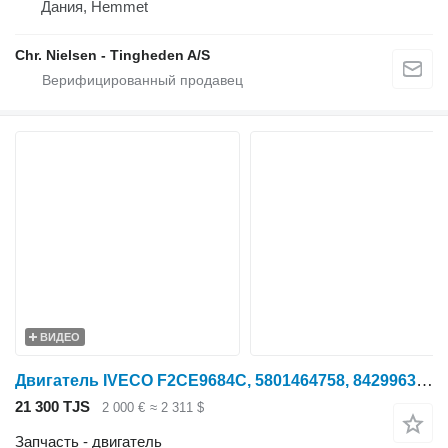
Дания, Hemmet
Chr. Nielsen - Tingheden A/S
ВИДЕО
Двигатель IVECO F2CE9684C, 5801464758, 84299638, 87486945 Variklio для зерноуборочного комбайна New Holland CSX 7080, CX8060
21 300 TJS
2 000 €
≈ 2 311 $
Запчасть - двигатель