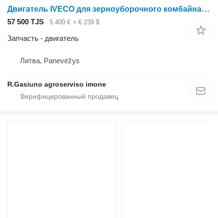
Двигатель IVECO для зерноуборочного комбайна New Holland FX300
57 500 TJS
5 400 €
≈ 6 239 $
Запчасть - двигатель
Литва, Panevėžys
R.Gasiuno agroserviso imone