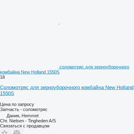
соломотряс для зерноуборочного
комбайна New Holland 1550S
18
Соломотряс для зерноуборочного комбайна New Holland
1550S
Цена по запросу
Запчасть - соломотряс
Дания, Hemmet
Chr. Nielsen - Tingheden A/S
Связаться с продавцом