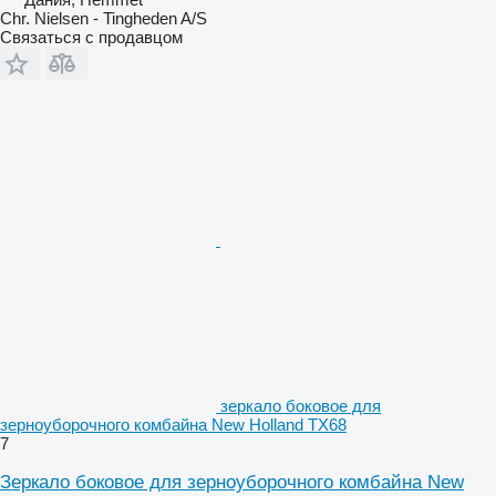
Chr. Nielsen - Tingheden A/S
Связаться с продавцом
зеркало боковое для
зерноуборочного комбайна New Holland TX68
7
Зеркало боковое для зерноуборочного комбайна New