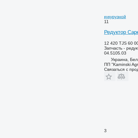
кукурузной
11
Редуктор Cape
12 420 TJS
60 0
Запчасть - реду
04.5105.03
Украина, Бел
ПП "Kaminski Agr
Связаться с пр
3