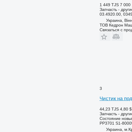
1 449 TJS
7 000 
Запчасть - друг
03.4920.00, 034
Украина, Він
ТОВ Кедрон Ма
Связаться с пр
3
Чистик на под
44,23 TJS
4,80 $
Запчасть - друг
Состояние
новы
PP3701 S1-8000
Украина, м.К