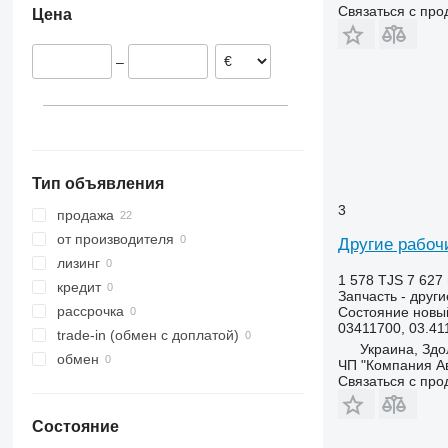
Связаться с пр
Цена
–
Тип объявления
3
продажа
от производителя
Другие рабоч
лизинг
1 578 TJS
7 627 
кредит
Запчасть - друг
рассрочка
Состояние
новы
03411700, 03.41
trade-in (обмен с доплатой)
Украина, Здо
обмен
ЧП "Компания А
Связаться с пр
Состояние