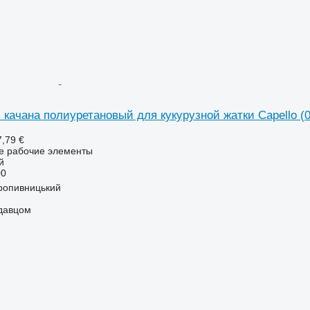
качана полиуретановый для кукурузной жатки Сapello (0
7,79 €
ие рабочие элементы
й
00
ропивницький
одавцом