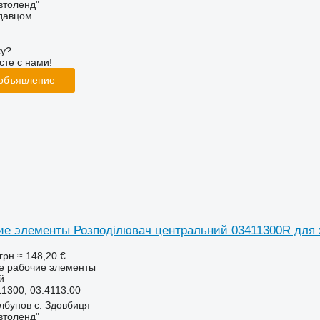
втоленд"
одавцом
ку?
сте с нами!
 объявление
ие элементы Розподілювач центральний 03411300R для ж
грн
≈ 148,20 €
ие рабочие элементы
й
1300, 03.4113.00
лбунов с. Здовбиця
втоленд"