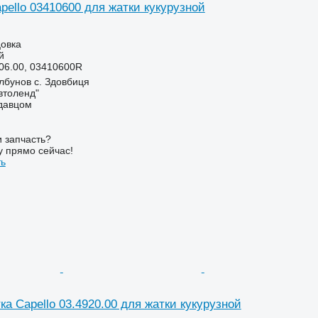
pello 03410600 для жатки кукурузной
цовка
й
06.00, 03410600R
лбунов с. Здовбиця
втоленд"
одавцом
 запчасть?
у прямо сейчас!
ть
а Capello 03.4920.00 для жатки кукурузной