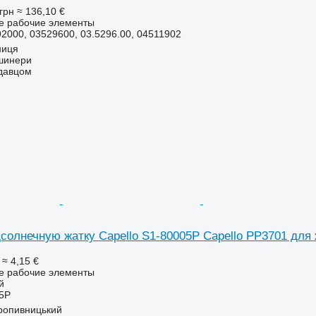
грн
≈ 136,10 €
ие рабочие элементы
92000, 03529600, 03.5296.00, 04511902
ниця
шинери
одавцом
солнечную жатку Capello S1-80005P Capello PP3701 для 
≈ 4,15 €
ие рабочие элементы
й
5P
ропивницький