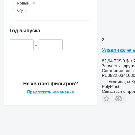
новый
б/у
Год выпуска
2
–
Улавливатель 
82,94 TJS
9 $
≈ 
Запчасть - друг
Состояние
новы
PU3522 034103
Украина, м.К
Не хватает фильтров?
PolyPlast
Связаться с пр
Предложить изменение