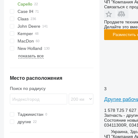
ЧП "Компания А
Capello
Связаться с пр
Case IH
QUASAR
Claas
1020
QUASAR 8
Продаете техни
John Deere
1030
C-series
SL
Делайте это вме
Kemper
1083
Cerio
620R
Разместить
MacDon
2020
Conspeed
622R
Champion
New Holland
4408
Dominator
625R
показать все
RMX
Jaguar
630F
TF
Corn Champion
Lexion
630R
TX
Maxflex
635F
Место расположения
Mega
635R
Orbis
730
Поиск по радиусу
3
Tucano
920
Другие рабоч
Vario
930
965
1 578 TJS
7 627 
Таджикистан
F-series
Запчасть - друг
Состояние
новы
другие
H-series
03411300R, 0341
Украина
JD
Украина, Здо
ЧП "Компания А
Молдова