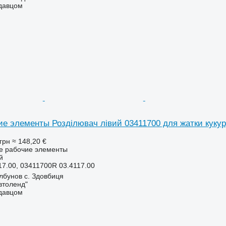
одавцом
ие элементы Розділювач лівий 03411700 для жатки кукур
грн
≈ 148,20 €
ие рабочие элементы
й
17.00, 03411700R 03.4117.00
лбунов с. Здовбиця
втоленд"
одавцом