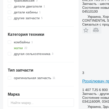
трансмиссия
звездочки
Запчасть - шест
детали двигателя
валы
редукторы
Состояние
новы
04510100
детали кабины
другие рабочие элементы
крестовины карданного вала
шестерни коленвала
Украина, Хор
другие запчасти
облицовка
CONTINENTAL SE
крепежные элементы
Связаться с пр
Категория техники
комбайны
жатки
кукурузоуборочные комбайны
другая сельхозтехника
жатки кукурузные
Тип запчасти
3
оригинальная запчасть
Розділювач пр
1 407 TJS
6 800 
Запчасть - друг
Марка
Состояние
новы
03411600R, 0341
Украина, Здо