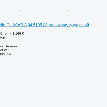
llo QUASAR 8 04.5105.03 для жатки кукурузной
00 грн
≈ 1 166 €
ктор
ая Церковь
oLife"
одавцом