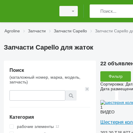
Agroline
Запчасти
Запчасти Capello
Запчасти Capello д
Запчасти Capello для жаток
22 объявле
Поиск
Фильтр
(каталожный номер, марка, модель,
запчасть)
Сортировка
:
Дат
Дата размещен
1
ВИДЕО
Категория
Шестерня кол
рабочие элементы
202,20 TJS
977 