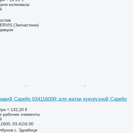
ерня коленвала
й
остків
RVIS (Запчастини)
одавцом
авий Capello 03411600R для жатки кукурузной Capello
грн
≈ 132,20 €
ие рабочие элементы
й
1600, 03.4116.00
лбунов с. Здовбиця