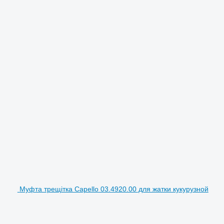
Муфта трещітка Capello 03.4920.00 для жатки кукурузной