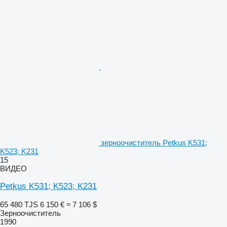
зерноочиститель Petkus K531;
K523; K231
15
ВИДЕО
Petkus K531; K523; K231
65 480 TJS
6 150 €
≈ 7 106 $
Зерноочиститель
1990