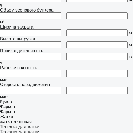
ч
Объем зернового бункера
–
м³
Ширина захвата
–
м
Высота выгрузки
–
м
Производительность
–
т/
ч
Рабочая скорость
–
км/ч
Скорость передвижения
–
км/ч
Кузов
Фаркоп
Фаркоп
Жатки
жатка зерновая
Тележка для жатки
Тележка для жатки