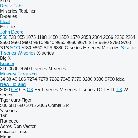
9100
Deutz-Fahr
M series
TopLiner
D-series
Ideal
E series
John Deere
550
730
955
1075
1188
1450
1550
1570
2058
2064
2066
2256
2264
9500
9560
9600
9610
9640
9650
9660
9670 STS
9680
9750
9760
STS
9770
9780
9860 STS
9880
C-series
H-series
M-series
S-series
T-series
W-series
X-series
Big X
Kubota
310
3600
3650
L-series
M-series
Massey Ferguson
34
38
40
186
7274
7278
7282
7345
7370
9280
9380
9790
Ideal
New Holland
8030
CR
CS
CX
FR
L-series
M-series
T-series
TC
TF
TL
TX
W-
series
Tiger
euro-Tiger
500
580
680
2045
2065
Comia
SR
S-series
150
Палессе
Acros
Don
Vector
показать все
Мини