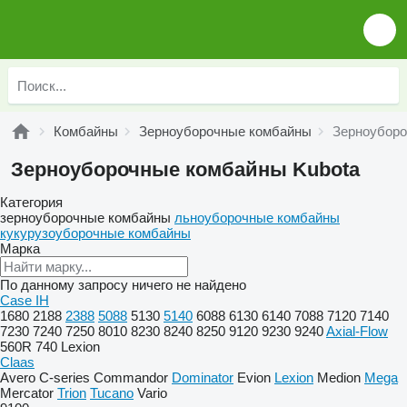
Комбайны
Зерноуборочные комбайны
Зерноуборо
Зерноуборочные комбайны Kubota
Категория
зерноуборочные комбайны
льноуборочные комбайны
кукурузоуборочные комбайны
Марка
По данному запросу ничего не найдено
Case IH
1680
2188
2388
5088
5130
5140
6088
6130
6140
7088
7120
7140
7230
7240
7250
8010
8230
8240
8250
9120
9230
9240
Axial-Flow
560R
740
Lexion
Claas
Avero
C-series
Commandor
Dominator
Evion
Lexion
Medion
Mega
Mercator
Trion
Tucano
Vario