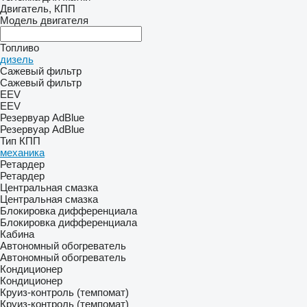
Двигатель, КПП
Модель двигателя
Топливо
дизель
Сажевый фильтр
Сажевый фильтр
EEV
EEV
Резервуар AdBlue
Резервуар AdBlue
Тип КПП
механика
Ретардер
Ретардер
Центральная смазка
Центральная смазка
Блокировка дифференциала
Блокировка дифференциала
Кабина
Автономный обогреватель
Автономный обогреватель
Кондиционер
Кондиционер
Круиз-контроль (темпомат)
Круиз-контроль (темпомат)