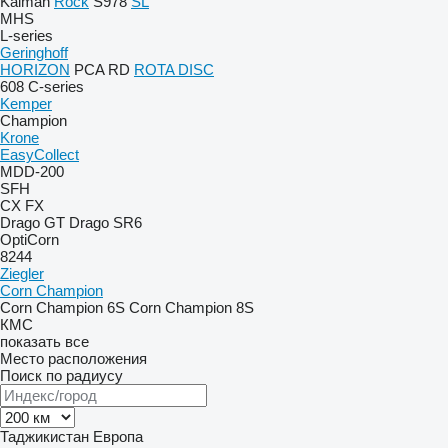
Kaiman
Rock
S978
SL
MHS
L-series
Geringhoff
HORIZON
PCA
RD
ROTA DISC
608
C-series
Kemper
Champion
Krone
EasyCollect
MDD-200
SFH
CX
FX
Drago GT
Drago SR6
OptiCorn
8244
Ziegler
Corn Champion
Corn Champion 6S
Corn Champion 8S
КМС
показать все
Место расположения
Поиск по радиусу
Таджикистан
Европа