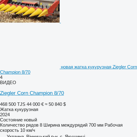
новая жатка кукурузная Ziegler Corn
Champion 8/70
4
ВИДЕО
Ziegler Corn Champion 8/70
468 500 TJS
44 000 €
≈ 50 840 $
Жатка кукурузная
2024
Состояние
новый
Количество рядов
8
Ширина междурядий
700 мм
Рабочая
скорость
10 км/ч
Украина, Вінницький р-н, с. Якушинці