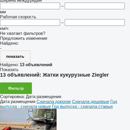
Ширина междурядий
–
мм
Рабочая скорость
–
км/ч
Не хватает фильтров?
Предложить изменение
Найдено:
-
показать
Найдено:
13 объявлений
Показать
13 объявлений:
Жатки кукурузные Ziegler
Фильтр
Сортировка
:
Дата размещения
Дата размещения
Сначала дорогие
Сначала дешевые
Год
выпуска - сначала новые
Год выпуска - сначала старые