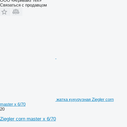
ООО «Агривайз Тех»
Связаться с продавцом
жатка кукурузная Ziegler corn
master x 6/70
20
Ziegler corn master x 6/70