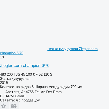
жатка кукурузная Ziegler corn
champion 6/70
19
Ziegler corn champion 6/70
480 200 TJS
45 100 €
≈ 52 110 $
Жатка кукурузная
2019
Количество рядов
6
Ширина междурядий
700 мм
Австрия, At-4755 Zell An Der Pram
E-FARM GmbH
Связаться с продавцом