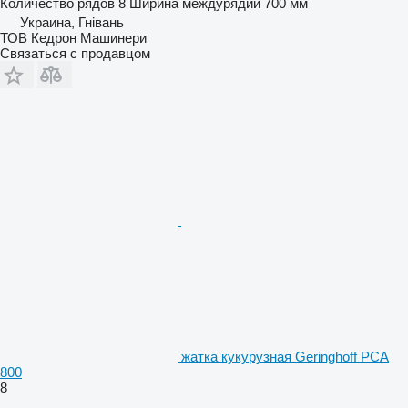
Количество рядов
8
Ширина междурядий
700 мм
Украина, Гнівань
ТОВ Кедрон Машинери
Связаться с продавцом
жатка кукурузная Geringhoff PCA
800
8