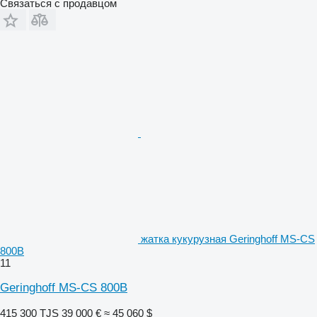
Связаться с продавцом
жатка кукурузная Geringhoff MS-CS
800B
11
Geringhoff MS-CS 800B
415 300 TJS
39 000 €
≈ 45 060 $