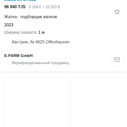
96 940 TJS
9 104 €
≈ 10 520 $
Жатка - подборщик валков
2023
Ширина захвата
1 м
Австрия, At-4625 Offenhausen
E-FARM GmbH