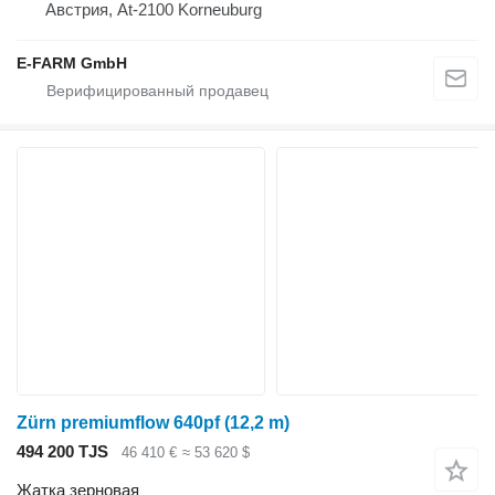
Австрия, At-2100 Korneuburg
E-FARM GmbH
Zürn premiumflow 640pf (12,2 m)
494 200 TJS
46 410 €
≈ 53 620 $
Жатка зерновая