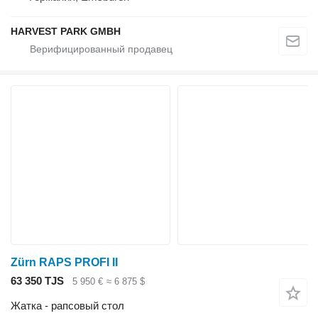
HARVEST PARK GMBH
Zürn RAPS PROFI II
63 350 TJS
5 950 €
≈ 6 875 $
Жатка - рапсовый стол