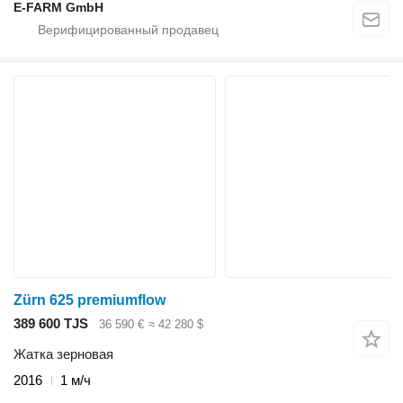
E-FARM GmbH
Zürn 625 premiumflow
389 600 TJS
36 590 €
≈ 42 280 $
Жатка зерновая
2016
1 м/ч