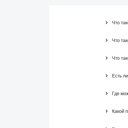
Что та
Что та
Что та
Есть л
Где мо
Какой п