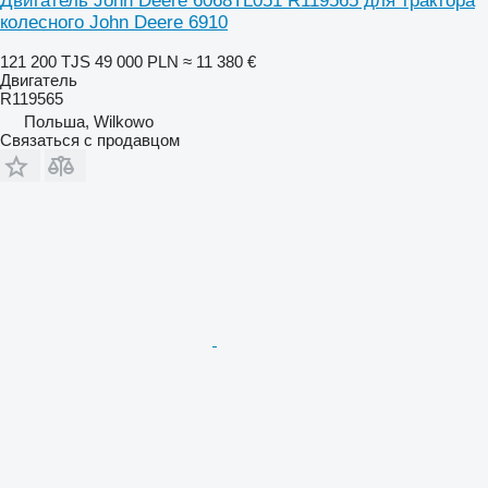
Двигатель John Deere 6068TL051 R119565 для трактора
колесного John Deere 6910
121 200 TJS
49 000 PLN
≈ 11 380 €
Двигатель
R119565
Польша, Wilkowo
Связаться с продавцом