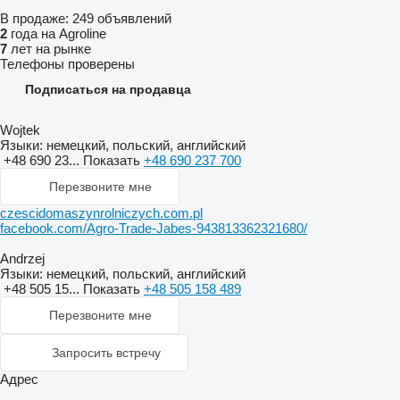
В продаже:
249 объявлений
2
года на Agroline
7
лет на рынке
Телефоны проверены
Подписаться на продавца
Wojtek
Языки:
немецкий, польский, английский
+48 690 23...
Показать
+48 690 237 700
Перезвоните мне
czescidomaszynrolniczych.com.pl
facebook.com/Agro-Trade-Jabes-943813362321680/
Andrzej
Языки:
немецкий, польский, английский
+48 505 15...
Показать
+48 505 158 489
Перезвоните мне
Запросить встречу
Адрес