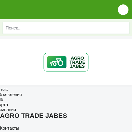
 нас
бъявления
49
арта
омпания
AGRO TRADE JABES
Контакты