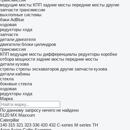
ведущие мосты
КПП
задние мосты
передние мосты
другие
запчасти трансмиссии
выхлопные системы
баки AdBlue
ходовая
редукторы хода
запчасти
детали двигателя
двигатели
блоки цилиндров
трансмиссия
КПП
ведущие мосты
дифференциалы
редукторы
коробки
отбора мощности
задние мосты
передние мосты
детали кузова
стрелы
стрелы экскаваторов
другие запчасти кузова
детали кабины
стекла
боковые стекла
ходовая
редукторы хода
Марка
По данному запросу ничего не найдено
5120
MX
Maxxum
Caterpillar
140
315
321
323
336
420
432
C-series
M-series
TH
Arion
Axion
Celtis
Scorpion