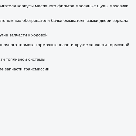
вигателя
корпусы масляного фильтра
масляные щупы
маховики
втономные обогреватели
бачки омывателя
замки двери
зеркала
угие запчасти к ходовой
яночного тормоза
тормозные шланги
другие запчасти тормозной
сти топливной системы
ие запчасти трансмиссии