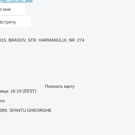
+40 728 267 646
е мне
встречу
015, BRASOV, STR. HARMANULUI, NR. 274
Показать карту
вца: 16:19 (EEST)
sov
20089, SFANTU GHEORGHE