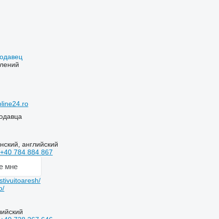
родавец
влений
line24.ro
одавца
нский, английский
+40 784 884 867
е мне
tivuitoaresh/
o/
лийский