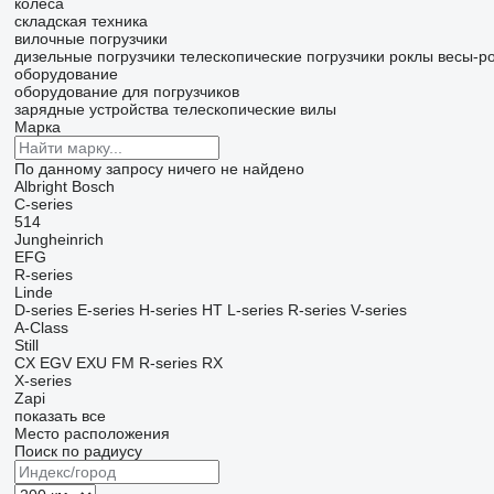
колеса
складская техника
вилочные погрузчики
дизельные погрузчики
телескопические погрузчики
роклы
весы-р
оборудование
оборудование для погрузчиков
зарядные устройства
телескопические вилы
Марка
По данному запросу ничего не найдено
Albright
Bosch
C-series
514
Jungheinrich
EFG
R-series
Linde
D-series
E-series
H-series
HT
L-series
R-series
V-series
A-Class
Still
CX
EGV
EXU
FM
R-series
RX
X-series
Zapi
показать все
Место расположения
Поиск по радиусу