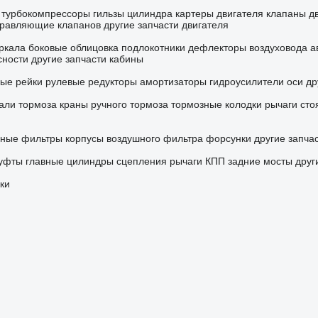
турбокомпрессоры
гильзы цилиндра
картеры двигателя
клапаны д
равляющие клапанов
другие запчасти двигателя
ркала боковые
облицовка
подлокотники
дефлекторы воздуховода
а
сности
другие запчасти кабины
ые рейки
рулевые редукторы
амортизаторы
гидроусилители
оси
др
али тормоза
краны ручного тормоза
тормозные колодки
рычаги сто
вные фильтры
корпусы воздушного фильтра
форсунки
другие запча
уфты
главные цилиндры сцепления
рычаги КПП
задние мосты
друг
ки