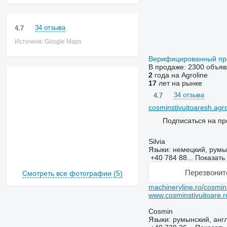
34 отзыва
4.7
Источник: Google Maps
Верифицированный п
В продаже:
2300 объя
2
года на Agroline
17
лет на рынке
34 отзыва
4.7
cosminstivuitoaresh.agro
Подписаться на пр
Silvia
Языки:
немецкий, румы
+40 784 88...
Показать
Перезвонит
Смотреть все фотографии (5)
machineryline.ro/cosmins
www.cosminstivuitoare.r
Cosmin
Языки:
румынский, анг