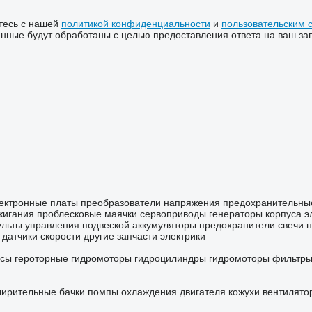
тесь с нашей
политикой конфиденциальности
и
пользовательским 
ные будут обработаны с целью предоставления ответа на ваш за
ектронные платы
преобразователи напряжения
предохранительны
жигания
проблесковые маячки
сервоприводы
генераторы
корпуса э
ульты управления подвеской
аккумуляторы
предохранители
свечи 
датчики скорости
другие запчасти электрики
осы
героторные гидромоторы
гидроцилиндры
гидромоторы
фильтры
ирительные бачки
помпы охлаждения двигателя
кожухи вентилято