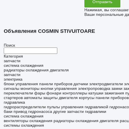
Нажимая, вы соглашае
Ваши персональные дан
Объявления COSMIN STIVUITOARE
Поиск
Категория
запчасти
система охлаждения
радиаторы охлаждения двигателя
запчасти
электрика
блоки управления
панели приборов
датчики
электродвигатели
эл
сигналы
мониторы
кнопки управления
электропроводка
замки за
переключатели
фары
фонари
контроллеры
катушки зажигания
п
стартеров
автоматы защиты двигателя
корпусы панели приборов
гидравлика
гидрораспределители
пульты управления гидравликой
гидронас
баки
привод гидронасоса
другие запчасти гидравлики
система охлаждения
вентиляторы охлаждения
радиаторы охлаждения двигателя
расш
системы охлаждения