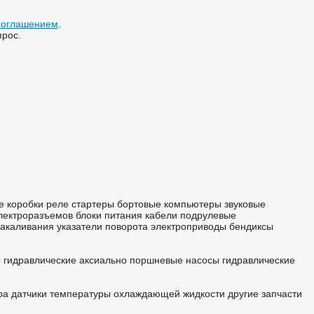
соглашением
.
прос.
е коробки
реле
стартеры
бортовые компьютеры
звуковые
лектроразъемов
блоки питания
кабели
подрулевые
накаливания
указатели поворота
электроприводы
бендиксы
 гидравлические
аксиально поршневые насосы
гидравлические
ра
датчики температуры охлаждающей жидкости
другие запчасти