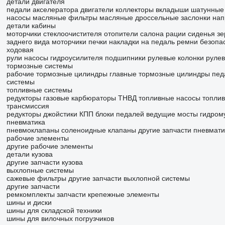
детали двигателя
педали акселератора
двигатели
коллекторы
вкладыши шатунные
насосы масляные
фильтры масляные
дроссельные заслонки
нап
детали кабины
моторчики стеклоочистителя
отопители салона
рации
сиденья
зе
заднего вида
моторчики печки
накладки на педаль
ремни безопа
ходовая
рули
насосы гидроусилителя
подшипники
рулевые колонки
рулев
тормозные системы
рабочие тормозные цилиндры
главные тормозные цилиндры
пед
системы
топливные системы
редукторы газовые
карбюраторы
ТНВД
топливные насосы
топли
трансмиссия
редукторы
джойстики КПП
блоки педалей
ведущие мосты
гидром
пневматика
пневмоклапаны
соленоидные клапаны
другие запчасти пневмати
рабочие элементы
другие рабочие элементы
детали кузова
другие запчасти кузова
выхлопные системы
сажевые фильтры
другие запчасти выхлопной системы
другие запчасти
ремкомплекты
запчасти
крепежные элементы
шины и диски
шины для складской техники
шины для вилочных погрузчиков