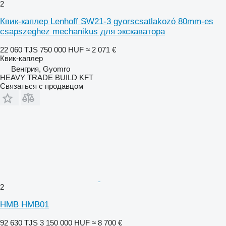
2
Квик-каплер Lenhoff SW21-3 gyorscsatlakozó 80mm-es
csapszeghez mechanikus для экскаватора
22 060 TJS
750 000 HUF
≈ 2 071 €
Квик-каплер
Венгрия, Gyomro
HEAVY TRADE BUILD KFT
Связаться с продавцом
2
HMB HMB01
92 630 TJS
3 150 000 HUF
≈ 8 700 €