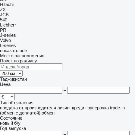
Hitachi
ZX
JCB
540
Liebherr
PR
J-series
Volvo
L-series
показать все
Место расположения
Поиск по радиусу
Таджикистан
Цена
–
Тип объявления
продажа
от производителя
лизинг
кредит
рассрочка
trade-in
(обмен с доплатой)
обмен
Состояние
новый
б/у
Год выпуска
–