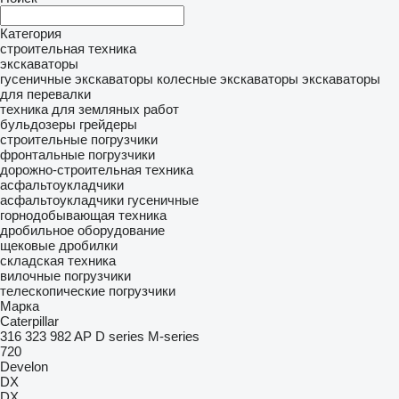
Категория
строительная техника
экскаваторы
гусеничные экскаваторы
колесные экскаваторы
экскаваторы
для перевалки
техника для земляных работ
бульдозеры
грейдеры
строительные погрузчики
фронтальные погрузчики
дорожно-строительная техника
асфальтоукладчики
асфальтоукладчики гусеничные
горнодобывающая техника
дробильное оборудование
щековые дробилки
складская техника
вилочные погрузчики
телескопические погрузчики
Марка
Caterpillar
316
323
982
AP
D series
M-series
720
Develon
DX
DX