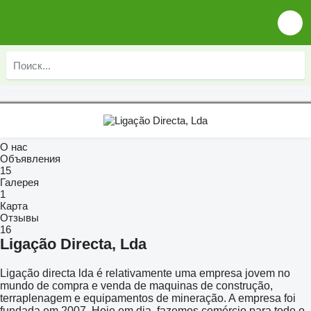
О нас
Объявления
15
Галерея
1
Карта
Отзывы
16
Ligação Directa, Lda
Ligação directa lda é relativamente uma empresa jovem no
mundo de compra e venda de maquinas de construção,
terraplenagem e equipamentos de mineração. A empresa foi
fundada em 2007.
Hoje em dia, fazemos comércio para todo o