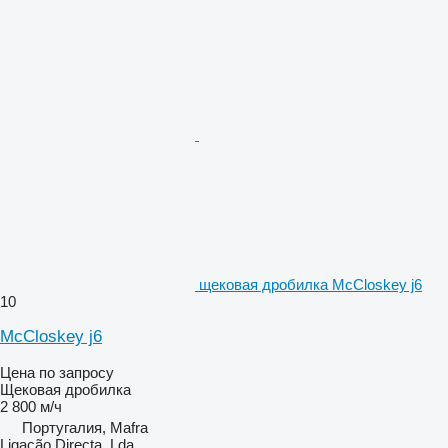
щековая дробилка McCloskey j6
10
McCloskey j6
Цена по запросу
Щековая дробилка
2 800 м/ч
Португалия, Mafra
Ligação Directa, Lda